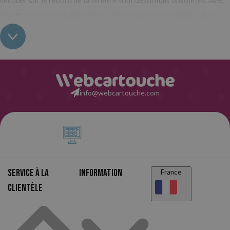
secouer sur le rebord de la fenêtre sont désormais obsolètes. Avec
les effaceurs pour tableau blanc, il n'y a que des avantages :
ils ne
perdent pas de peluches, n'embrouillent pas et nettoient
efficacement sans endommager la surface.
Très confortables et
faciles à utiliser, ils sont résistants et très durables.
Types d'effaceurs pour tableau blanc que vous trouverez sur
info@webcartouche.com
Webcartouche
Sur Webcartouche, vous trouverez toutes sortes d'effaceurs
pour tableaux blancs
: avec poignée ergonomique de différentes
couleurs, avec ou sans feuilles de rechange et de marques bien
connues comme Pilot ou Faibo. Entrez dans cette catégorie et
Service à la
Information
France
choisissez le vôtre au meilleur prix du marché.
clientèle