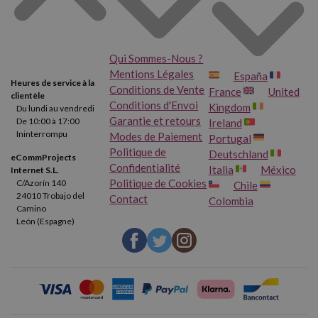
Qui Sommes-Nous ?
Mentions Légales
España
Heures de service à la
Conditions de Vente
France
United
clientèle
Conditions d'Envoi
Kingdom
Du lundi au vendredi
Garantie et retours
De 10:00 à 17:00
Ireland
Ininterrompu
Modes de Paiement
Portugal
Politique de
Deutschland
eCommProjects
Confidentialité
Italia
México
Internet S.L.
Politique de Cookies
C/Azorín 140
Chile
24010 Trobajo del
Contact
Colombia
Camino
León (Espagne)