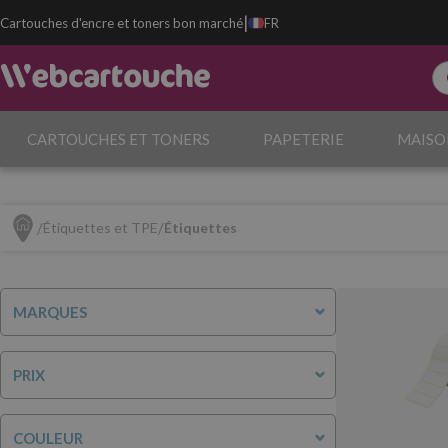
|
Cartouches d'encre et toners bon marché
FR
CARTOUCHES ET TONERS
PAPETERIE
MAISO
Étiquettes et TPE
Étiquettes
MARQUES
PRIX
COULEUR