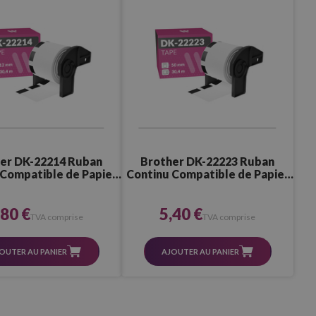
er DK-22214 Ruban
Brother DK-22223 Ruban
 Compatible de Papier
Continu Compatible de Papier
ique (12,0x30,4 mm)
thermique (50,0x30,4 mm)
,80 €
5,40 €
TVA comprise
TVA comprise
OUTER AU PANIER
AJOUTER AU PANIER