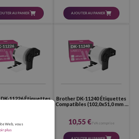
OUTER AU PANIER
AJOUTER AU PANIER
 DK-11226 Étiquettes
Brother DK-11240 Étiquettes
les avec les Aliments
Compatibles (102,0x51,0 mm –
52,0 mm – 1 000 Pcs.)
600 Pcs.)
,35 €
10,55 €
TVA comprise
TVA comprise
site Web, vous
ir plus
OUTER AU PANIER
AJOUTER AU PANIER