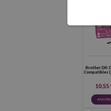
Brother DK-1
Compatibles (
200
10,55 
AJOUTER 