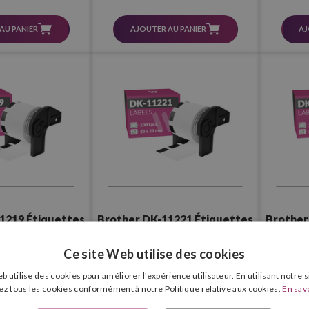
AU PANIER
AJOUTER AU PANIER
AJ
1219 Étiquettes
Brother DK-11221 Étiquettes
Brother
s pour CD/DVD
Compatibles (23,0x23,0 mm –
Compatib
– 1 200 Pcs.)
1 000 Pcs.)
(29,0x
Ce site Web utilise des cookies
€
4,80 €
7
TVA comprise
TVA comprise
b utilise des cookies pour améliorer l'expérience utilisateur. En utilisant notre 
ez tous les cookies conformément à notre Politique relative aux cookies.
En savo
AU PANIER
AJOUTER AU PANIER
AJ