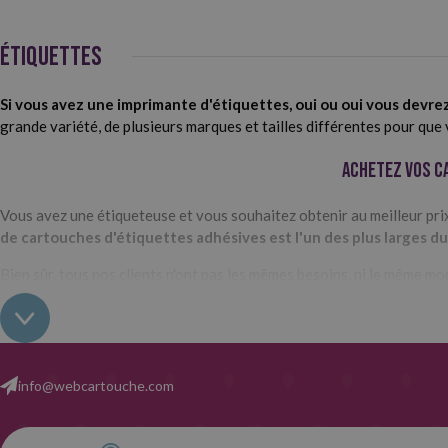
ÉTIQUETTES
Si vous avez une imprimante d'étiquettes, oui ou oui vous devre
grande variété, de plusieurs marques et tailles différentes pour que
Achetez vos c
Vous avez une étiqueteuse et vous souhaitez obtenir au meilleur prix
de cartouches d'étiquettes adhésives est l'un des plus larges d
Bien sûr, tous nos clients n'ont pas les mêmes besoins, ni le même m
d'options pour vos étiquettes adhésives et d'expédition.
Vous pouve
des dimensions des étiquettes.
En outre, dans certains modèles, v
? Le prix, les génériques étant beaucoup moins chers. C'est le fait qu
Type
info@webcartouche.com
Dans Webcartouche, nous disposons d'un vaste catalogue de car