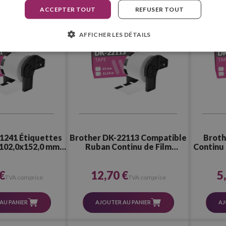
ACCEPTER TOUT
REFUSER TOUT
AFFICHER LES DÉTAILS
1241 Étiquettes
Brother DK-22113 Compatible
Broth
102,0x152,0 mm –
Ruban Continu de Film
Continu
 Pcs.)
Plastique (62,0x15,2 mm)
therm
€
12,70 €
5
TVA comprise
TVA comprise
AU PANIER
AJOUTER AU PANIER
AJ