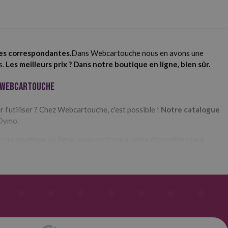
ves correspondantes.
Dans Webcartouche nous en avons une
s.
Les meilleurs prix ? Dans notre boutique en ligne, bien sûr.
z Webcartouche
 l'utiliser ? Chez Webcartouche, c'est possible !
Notre catalogue
 Dymo.
notre boutique en ligne, nous mettons à votre disposition tant
 la longueur totale, du nombre d'étiquettes qu'elle contient ou
ésives originales ou compatibles. La seule différence entre les deux
même qui leur permet d'avoir un prix plus bas.
ouche
hacune d'entre elles a été conçue spécifiquement pour différentes