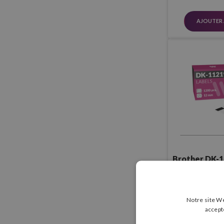
AJOUTER 
Brother DK-1
Compatible
(12,0 mm 
4,80 
Notre site We
accept
AJOUTER 