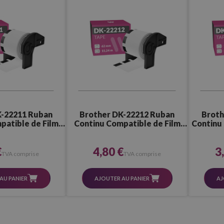
K-22211 Ruban
Brother DK-22212 Ruban
Broth
patible de Film
Continu Compatible de Film
Continu
(29,0x15,2 mm)
plastique (62,0x15,2 mm)
therm
€
4,80 €
3
TVA comprise
TVA comprise
AU PANIER
AJOUTER AU PANIER
AJ