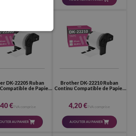
er DK-22205 Ruban
Brother DK-22210 Ruban
 Compatible de Papier
Continu Compatible de Papier
ique (62,0x30,5 mm)
thermique (29,0x30,5 mm)
,40 €
4,20 €
TVA comprise
TVA comprise
OUTER AU PANIER
AJOUTER AU PANIER