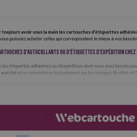
z toujours avoir sous la main les cartouches d'étiquettes adhési
 vous puissiez acheter celles qui correspondent le mieux à vos besoin
artouches d'autocollants ou d'étiquettes d'expédition che
 les étiquettes adhésives ou d'expédition dont vous avez besoin pour
u marché
et se concentre principalement sur les marques Brother et
odèle d'imprimante, ni même le même budget. Pour cette raison, dans 
z choisir votre cartouche d'étiquettes adhésives en fonction de
ous avez également la possibilité de choisir entre des étiquettes adh
'elles ne soient pas fabriquées par le fabricant de l'étiqueteuse elle-
s d'étiquettes adhésives que vous trouverez dans Webcart
touches d'étiquettes adhésives ou d'étiquettes d'expédition.
C