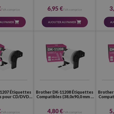
€
6,95 €
3
TVA comprise
TVA comprise
AU PANIER
AJOUTER AU PANIER
AJ
1207 Étiquettes
Brother DK-11208 Étiquettes
Brother
s pour CD/DVD
Compatibles (38,0x90,0 mm –
Compati
 – 100 Pcs.)
400 Pcs.)
€
4,80 €
5
TVA comprise
TVA comprise