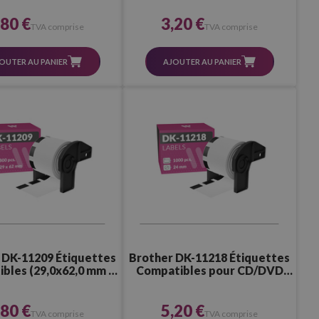
,80 €
3,20 €
TVA comprise
TVA comprise
OUTER AU PANIER
AJOUTER AU PANIER
 DK-11209 Étiquettes
Brother DK-11218 Étiquettes
bles (29,0x62,0 mm –
Compatibles pour CD/DVD
800 Pcs.)
(24,0 mm – 1 000 Pcs.)
,80 €
5,20 €
TVA comprise
TVA comprise