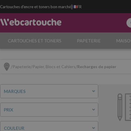
|
Cartouches d'encre et toners bon marché
FR
CARTOUCHES ET TONERS
PAPETERIE
MAISO
Papeterie
Papier, Blocs et Cahiers
Recharges de papier
MARQUES
PRIX
COULEUR