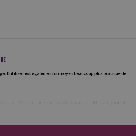
che
ge. L'utiliser est également un moyen beaucoup plus pratique de
 dossier.
Voyez ce que nous proposons dans cette catégorie et
touche
e
grille de 4 mm
et 4 ou 16 trous,
stripe
avec 4 ou 16 trous, et
lisse