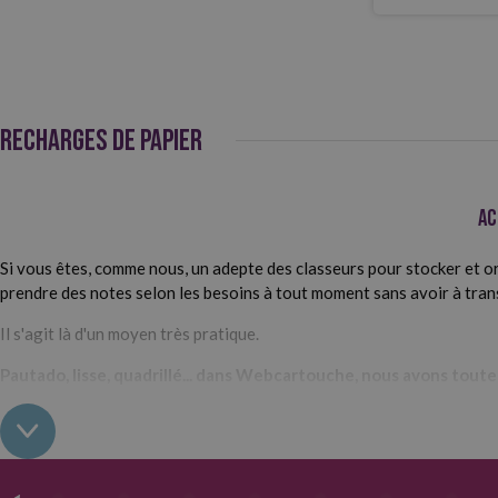
RECHARGES DE PAPIER
Ac
Si vous êtes, comme nous, un adepte des classeurs pour stocker et o
prendre des notes selon les besoins à tout moment sans avoir à tran
Il s'agit là d'un moyen très pratique.
Pautado, lisse, quadrillé... dans Webcartouche, nous avons tout
choisissez le papier qui correspond le mieux à vos besoins.
Types
Sur notre site internet, nous avons
des paquets de 100 feuilles de