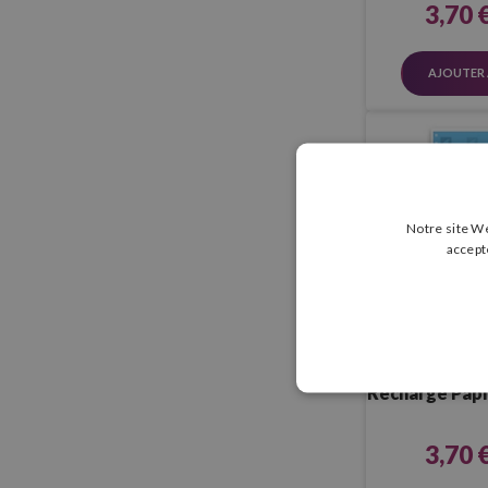
3,70 
AJOUTER 
Notre site We
accept
Liderpape
Recharge Papie
Trous 
3,70 