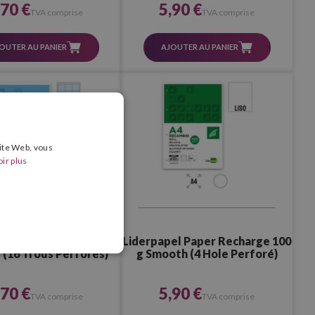
,70 €
5,90 €
TVA comprise
TVA comprise
OUTER AU PANIER
AJOUTER AU PANIER
site Web, vous
ir plus
el Paper Recharge 100
Liderpapel Paper Recharge 100
 (16 Trous Perforés)
g Smooth (4 Hole Perforé)
,70 €
5,90 €
TVA comprise
TVA comprise