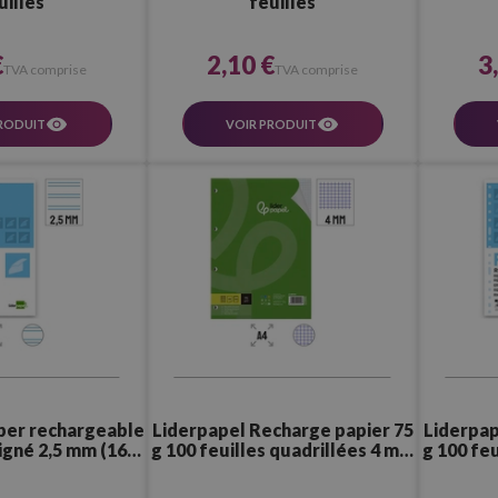
uilles
feuilles
€
2,10 €
3
TVA comprise
TVA comprise
RODUIT
VOIR PRODUIT
per rechargeable
Liderpapel Recharge papier 75
Liderpap
ligné 2,5 mm (16
g 100 feuilles quadrillées 4 mm
g 100 fe
Perforés)
(4 trous)
(16