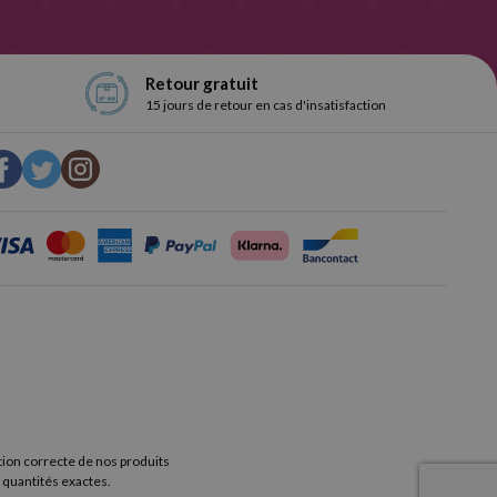
n usage scolaire)
ou 100 grammes (idéal pour ceux qui
Retour gratuit
15 jours de retour en cas d'insatisfaction
tion correcte de nos produits
 quantités exactes.