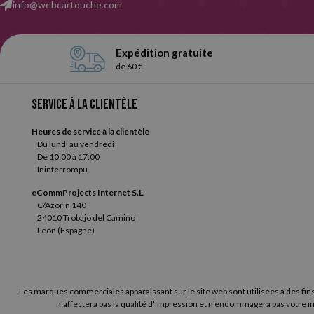
info@webcartouche.com
papier avec 4 trous. Vous pouvez également choisir entre un papie
recherchent un papier extra-fort qui ne transfère pas l'encre).
Expédition gratuite
de 60 €
Service à la clientèle
Heures de service à la clientèle
Du lundi au vendredi
De 10:00 à 17:00
Ininterrompu
eCommProjects Internet S.L.
C/Azorín 140
24010 Trobajo del Camino
León (Espagne)
Les marques commerciales apparaissant sur le site web sont utilisées à des fins
n'affectera pas la qualité d'impression et n'endommagera pas votre im