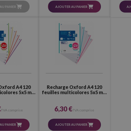
AU PANIER
AJOUTER AU PANIER
AJ
Oxford A4 120
Recharge Oxford A4 120
ticolores 5x5 mm
feuilles multicolores 5x5 mm
urs vives)
(couleurs pastel)
€
6,30 €
TVA comprise
TVA comprise
AU PANIER
AJOUTER AU PANIER