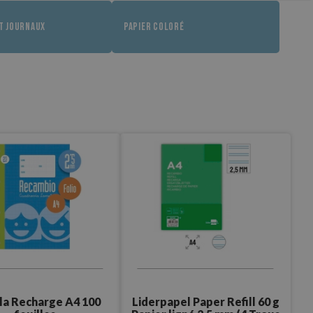
T JOURNAUX
PAPIER COLORÉ
Liderpapel Paper Refill 60 g
a Recharge A4 100