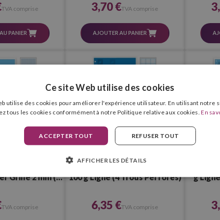
€
3,70 €
3
TVA comprise
TVA comprise
AU PANIER
AJOUTER AU PANIER
AJ
Ce site Web utilise des cookies
b utilise des cookies pour améliorer l'expérience utilisateur. En utilisant notre 
ez tous les cookies conformément à notre Politique relative aux cookies.
En savo
ACCEPTER TOUT
REFUSER TOUT
AFFICHER LES DÉTAILS
l Paper 100 g
Liderpapel Recharge de papier
Liderpap
r Grille 2 mm (16
100 g Ligné (4 Trous Perforés)
g Ligné
Perforés)
€
6,35 €
3
TVA comprise
TVA comprise