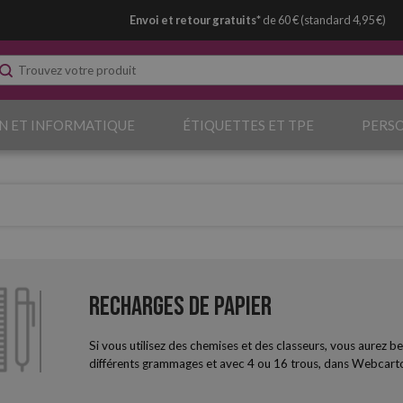
Envoi et retour gratuits*
de 60 € (standard 4,95 €)
N ET INFORMATIQUE
ÉTIQUETTES ET TPE
PERS
Recharges de papier
Si vous utilisez des chemises et des classeurs, vous aurez b
différents grammages et avec 4 ou 16 trous, dans Webcarto