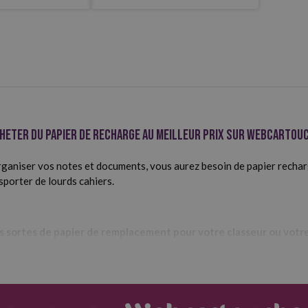
heter du papier de recharge au meilleur prix sur Webcartou
rganiser vos notes et documents, vous aurez besoin de papier rechar
sporter de lourds cahiers.
es sortes de papier de remplacement pour votre classeur ou votre
 de papier de remplacement que vous trouverez sur Webcar
 papier de recharge avec un motif étroit
et
4 ou 16 trous
, avec un