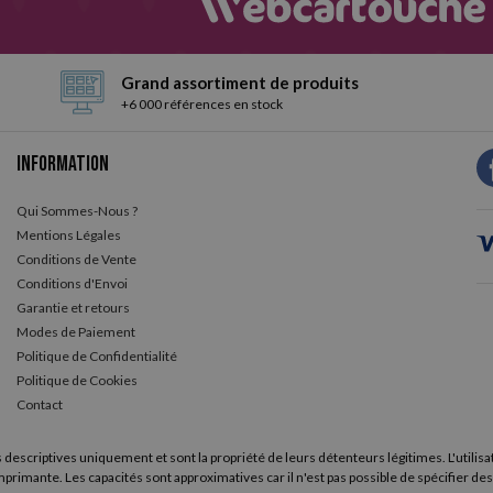
r de remplacement
avec un grammage de 60 grammes (parfait pour u
Grand assortiment de produits
+6 000 références en stock
Information
Qui Sommes-Nous ?
Mentions Légales
Conditions de Vente
Conditions d'Envoi
Garantie et retours
Modes de Paiement
Politique de Confidentialité
Politique de Cookies
Contact
 descriptives uniquement et sont la propriété de leurs détenteurs légitimes. L'utilisa
primante. Les capacités sont approximatives car il n'est pas possible de spécifier des