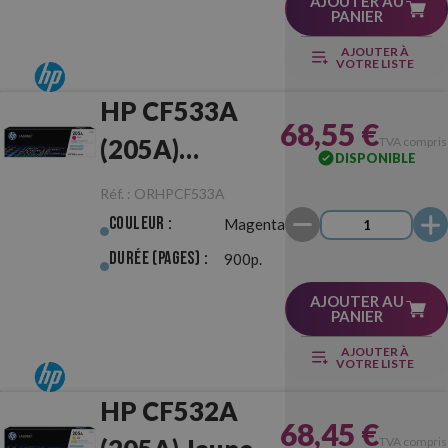
AJOUTER AU
PANIER
AJOUTER À
VOTRE LISTE
HP CF533A
68,55 €
(205A)
TVA compris
DISPONIBLE
Magenta
Réf. :
ORHPCF533A
Originale
Couleur :
Magenta
Durée (pages) :
900p.
AJOUTER AU
PANIER
AJOUTER À
VOTRE LISTE
HP CF532A
68,45 €
TVA compris