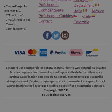
contraire, ils sont tout aussi valables que les originaux. Avant leur
Politique de
Deutschland
eCommProjects
Confidentialité
Italia
México
Internet S.L.
mise sur le marché, ils font l'objet de contrôles stricts pour vérifier
Politique de Cookies
C/Azorín 140
Chile
leur bon fonctionnement et leur compatibilité avec chacune des
24010 Trobajo del
Contact
Colombia
Camino
imprimantes pour lesquelles ils ont été conçus, vous pouvez donc
León (Espagne)
avoir une entière confiance en eux. Cependant,
chez
Webcartouche, nous offrons une garantie de jusqu'à 3 ans
en
cas de problème avec eux pendant cette période.
Les marques commerciales apparaissant sur le site web sont utilisées à des
fins descriptives uniquement et sont la propriété de leurs détenteurs
légitimes. L'utilisation correcte de nos produits n'affectera pas la qualité
d'impression et n'endommagera pas votre imprimante. Les capacités sont
approximatives car il n'est pas possible de spécifier des quantités exactes.
Copyright 2026 ©
Tous droits réservés