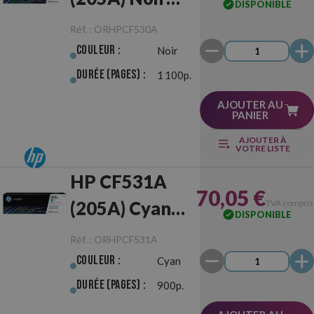
DISPONIBLE
Originale
Réf. :
ORHPCF530A
Couleur :
Noir
Durée (pages) :
1 100p.
AJOUTER AU
PANIER
AJOUTER À
VOTRE LISTE
HP CF531A
70,05 €
(205A) Cyan
TVA compris
DISPONIBLE
Originale
Réf. :
ORHPCF531A
Couleur :
Cyan
Durée (pages) :
900p.