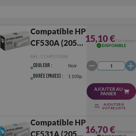
Compatible HP
15,10 €
CF530A (205A)
TVA compris
DISPONIBLE
Noir
Réf. :
CCHPCF530A
Couleur :
Noir
Durée (pages) :
1 100p.
AJOUTER AU
PANIER
AJOUTER À
VOTRE LISTE
Compatible HP
16,70 €
CF531A (205A)
TVA compris