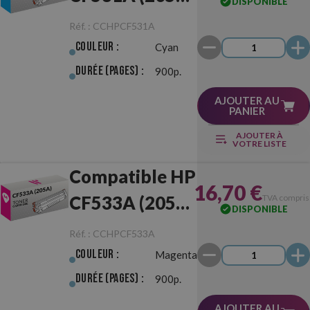
DISPONIBLE
Cyan
Réf. :
CCHPCF531A
Couleur :
Cyan
Durée (pages) :
900p.
AJOUTER AU
PANIER
AJOUTER À
VOTRE LISTE
Compatible HP
16,70 €
CF533A (205A)
TVA compris
DISPONIBLE
Magenta
Réf. :
CCHPCF533A
Couleur :
Magenta
Durée (pages) :
900p.
AJOUTER AU