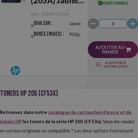
(205A) Jaune
DISPONIBLE
Originale
Réf. :
ORHPCF532A
Couleur :
Jaune
Durée (pages) :
900p.
AJOUTER AU
PANIER
AJOUTER À
VOTRE LISTE
TONERS HP 205 (CF53X)
Retrouvez dans notre
catalogue de cartouches d'encre et de
toners HP
les toners de la série HP 205 (CF53x).
Vous les voulez
en version originale ou compatible ? Les deux options fournissent