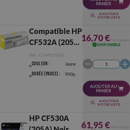
PANIER
AJOUTER À
VOTRE LISTE
Compatible HP
16,70 €
CF532A (205A)
TVA compris
DISPONIBLE
Jaune
Réf. :
CCHPCF532A
Couleur :
Jaune
Durée (pages) :
900p.
AJOUTER AU
PANIER
AJOUTER À
VOTRE LISTE
HP CF530A
61,95 €
(205A) Noir
TVA compris