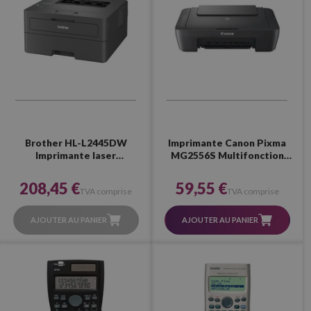
Brother HL-L2445DW
Imprimante Canon Pixma
Imprimante laser
MG2556S Multifonction
monochrome recto verso WiFi
Couleur
208,45 €
59,55 €
TVA comprise
TVA comprise
AJOUTER AU PANIER
AJOUTER AU PANIER