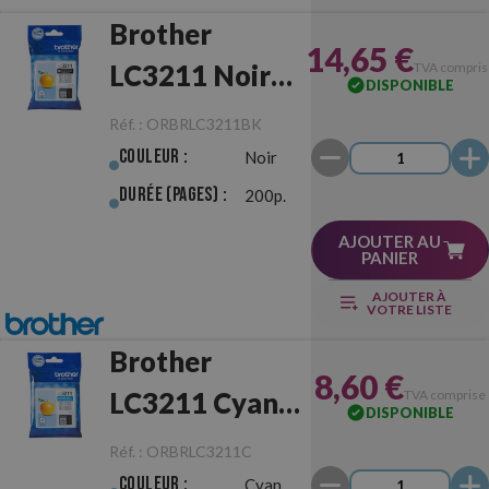
Brother
14,65 €
LC3211 Noir
TVA compris
DISPONIBLE
Originale
Réf. :
ORBRLC3211BK
Couleur :
Noir
Durée (pages) :
200p.
AJOUTER AU
PANIER
AJOUTER À
VOTRE LISTE
Brother
8,60 €
LC3211 Cyan
TVA comprise
DISPONIBLE
Originale
Réf. :
ORBRLC3211C
Couleur :
Cyan