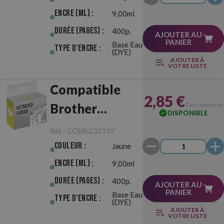
Encre (ml) :
9,00ml
Durée (pages) :
400p.
AJOUTER AU
PANIER
Base Eau
Type d'Encre :
(DYE)
AJOUTER À
VOTRE LISTE
Compatible
2,85 €
Brother
TVA comprise
DISPONIBLE
LC3213 Jaune
Réf. :
CCBRLC3213Y
Couleur :
Jaune
Encre (ml) :
9,00ml
Durée (pages) :
400p.
AJOUTER AU
PANIER
Base Eau
Type d'Encre :
(DYE)
AJOUTER À
VOTRE LISTE