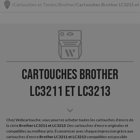
Cartouches et Toners
Brother
Cartouches Brother LC3211 et
Cartouches Brother
LC3211 et LC3213
Chez Webcartouche, vous pourrez acheter toutes les cartouches d’encre de
la série
Brother
LC3211 et LC3213
. Des cartouches d’encre originales et
compatibles au meilleur prix. Économiser avec chaque impression grâce aux
cartouches d’encre
Brother LC3211 et LC3213
compatibles est possible