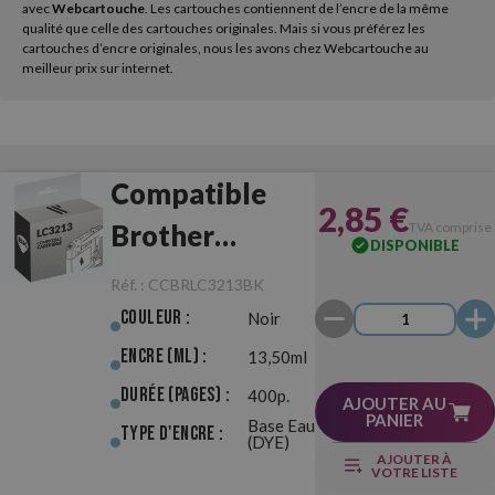
avec
Webcartouche
. Les cartouches contiennent de l’encre de la même
qualité que celle des cartouches originales. Mais si vous préférez les
cartouches d’encre originales, nous les avons chez Webcartouche au
meilleur prix sur internet.
Compatible
2,85 €
Brother
TVA comprise
DISPONIBLE
LC3213 Noir
Réf. :
CCBRLC3213BK
Couleur :
Noir
Encre (ml) :
13,50ml
Durée (pages) :
400p.
AJOUTER AU
PANIER
Base Eau
Type d'Encre :
(DYE)
AJOUTER À
VOTRE LISTE