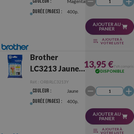
Originale
Couleur :
Magenta
Durée (pages) :
400p.
AJOUTER AU
PANIER
AJOUTER À
VOTRE LISTE
Brother
13,95 €
LC3213 Jaune
TVA compris
DISPONIBLE
Originale
Réf. :
ORBRLC3213Y
Couleur :
Jaune
Durée (pages) :
400p.
AJOUTER AU
PANIER
AJOUTER À
VOTRE LISTE