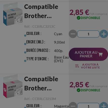
Compatible
2,85 €
Brother
TVA comprise
DISPONIBLE
LC3213 Cyan
Réf. :
CCBRLC3213C
Couleur :
Cyan
Encre (ml) :
9,00ml
Durée (pages) :
400p.
AJOUTER AU
PANIER
Base Eau
Type d'Encre :
(DYE)
AJOUTER À
VOTRE LISTE
Compatible
2,85 €
Brother
TVA comprise
DISPONIBLE
LC3213
Réf. :
CCBRLC3213M
Magenta
Couleur :
Magenta