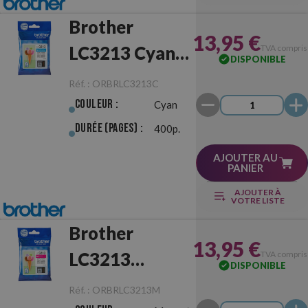
Brother
13,95 €
LC3213 Cyan
TVA compris
DISPONIBLE
Originale
Réf. :
ORBRLC3213C
Couleur :
Cyan
Durée (pages) :
400p.
AJOUTER AU
PANIER
AJOUTER À
VOTRE LISTE
Brother
13,95 €
LC3213
TVA compris
DISPONIBLE
Magenta
Réf. :
ORBRLC3213M