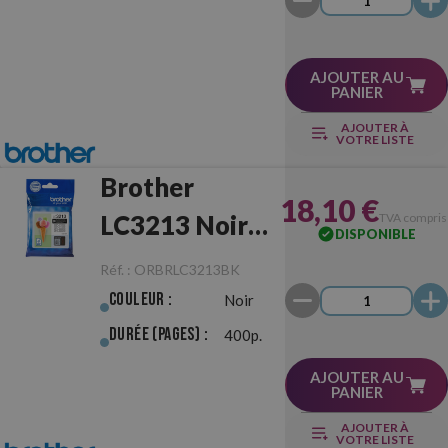
AJOUTER AU
PANIER
AJOUTER À
VOTRE LISTE
Brother
18,10 €
LC3213 Noir
TVA compris
DISPONIBLE
Originale
Réf. :
ORBRLC3213BK
Couleur :
Noir
Durée (pages) :
400p.
AJOUTER AU
PANIER
AJOUTER À
VOTRE LISTE