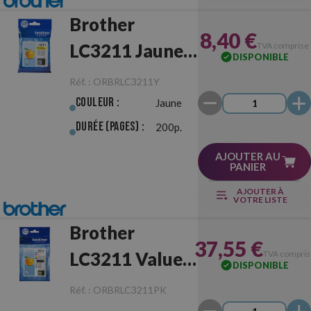
Brother
8,40 €
LC3211 Jaune
TVA comprise
DISPONIBLE
Originale
Réf. :
ORBRLC3211Y
Couleur :
Jaune
Durée (pages) :
200p.
AJOUTER AU
PANIER
AJOUTER À
VOTRE LISTE
Brother
37,55 €
LC3211 Value
TVA compris
DISPONIBLE
Pack Originale
Réf. :
ORBRLC3211PK