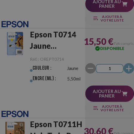
AJOUTER AU
PANIER
AJOUTER À
VOTRE LISTE
Epson T0714
15,50 €
Jaune
TVA compris
DISPONIBLE
Originale
Réf. :
OREPT0714
Couleur :
Jaune
Encre (ml) :
5,50ml
AJOUTER AU
PANIER
AJOUTER À
VOTRE LISTE
Epson T0711H
30,60 €
TVA compris