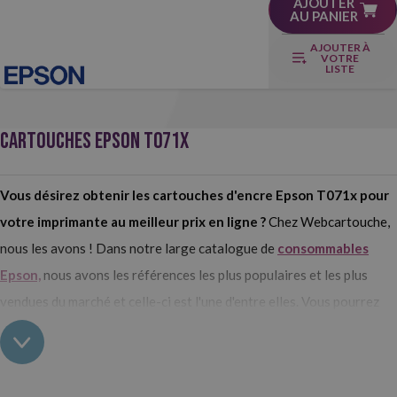
AJOUTER
AU PANIER
AJOUTER À
VOTRE
LISTE
CARTOUCHES EPSON T071X
Vous désirez obtenir les cartouches d'encre Epson T071x pour
votre imprimante au meilleur prix en ligne ?
Chez Webcartouche,
nous les avons ! Dans notre large catalogue de
consommables
Epson,
nous avons les références les plus populaires et les plus
vendues du marché et celle-ci est l'une d'entre elles. Vous pourrez
les acheter sur notre site en version originale ou compatible, la
seule différence étant le prix.
Achetez les cartouches Epson T071x pour votre imprimante