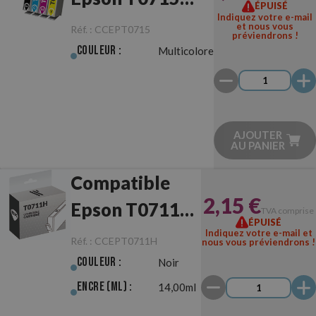
ÉPUISÉ
Indiquez votre e-mail
Multipack
et nous vous
Réf. :
CCEPT0715
préviendrons !
Couleur :
Multicolore
AJOUTER
AU PANIER
Compatible
2,15 €
Epson T0711H
TVA comprise
ÉPUISÉ
Noir
Indiquez votre e-mail et
Réf. :
CCEPT0711H
nous vous préviendrons !
Couleur :
Noir
Encre (ml) :
14,00ml