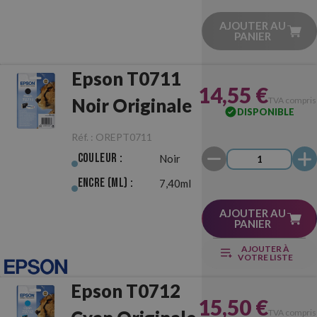
AJOUTER AU
PANIER
Epson T0711
14,55 €
Noir Originale
TVA compris
DISPONIBLE
Réf. :
OREPT0711
Couleur :
Noir
Encre (ml) :
7,40ml
AJOUTER AU
PANIER
AJOUTER À
VOTRE LISTE
Epson T0712
15,50 €
TVA compris