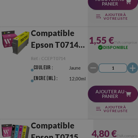
PANIER
AJOUTER À
VOTRE LISTE
Compatible
1,55 €
Epson T0714
TVA comprise
DISPONIBLE
Jaune
Réf. :
CCEPT0714
Couleur :
Jaune
Encre (ml) :
12,00ml
AJOUTER AU
PANIER
AJOUTER À
VOTRE LISTE
Compatible
4,80 €
Epson T0715
TVA compris