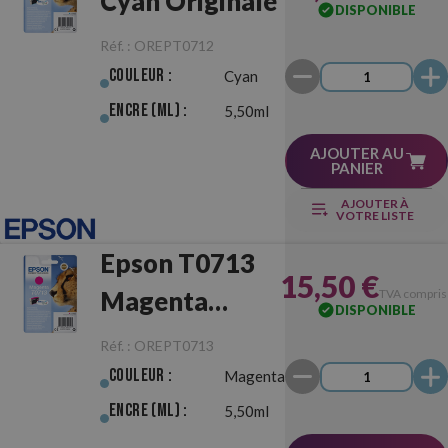
Cyan Originale
DISPONIBLE
Réf. :
OREPT0712
Couleur :
Cyan
Encre (ml) :
5,50ml
AJOUTER AU
PANIER
AJOUTER À
VOTRE LISTE
Epson T0713
15,50 €
Magenta
TVA compris
DISPONIBLE
Originale
Réf. :
OREPT0713
Couleur :
Magenta
Encre (ml) :
5,50ml