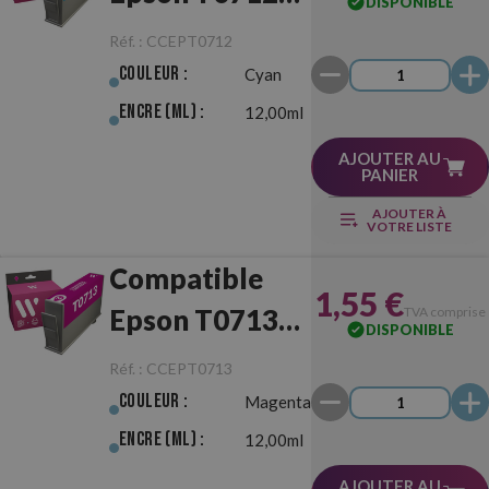
DISPONIBLE
Cyan
Réf. :
CCEPT0712
Couleur :
Cyan
Encre (ml) :
12,00ml
AJOUTER AU
PANIER
AJOUTER À
VOTRE LISTE
Compatible
1,55 €
Epson T0713
TVA comprise
DISPONIBLE
Magenta
Réf. :
CCEPT0713
Couleur :
Magenta
Encre (ml) :
12,00ml
AJOUTER AU