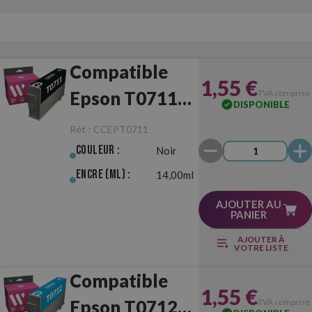
Compatible
1,55 €
Epson T0711
TVA comprise
DISPONIBLE
Noir
Réf. :
CCEPT0711
Couleur :
Noir
Encre (ml) :
14,00ml
AJOUTER AU
PANIER
AJOUTER À
VOTRE LISTE
Compatible
1,55 €
Epson T0712
TVA comprise