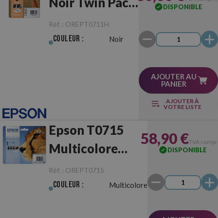
Noir Twin Pack
DISPONIBLE
Noir Originale
Réf. :
OREPT0711H
Couleur :
Noir
AJOUTER AU
PANIER
AJOUTER À
VOTRE LISTE
Epson T0715
58,90 €
TVA compr
Multicolore
DISPONIBLE
Multipack
Réf. :
OREPT0715
Originale
Couleur :
Multicolore