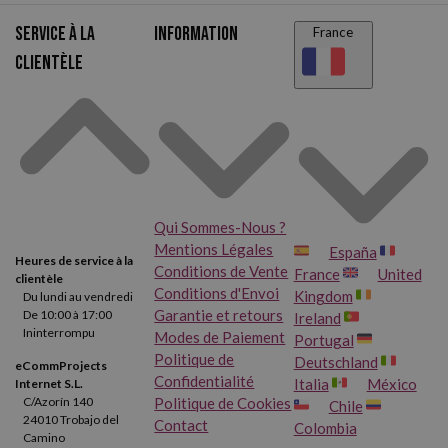
remplacer constamment.
Service à la
Information
France
clientèle
Qui Sommes-Nous ?
Mentions Légales
España
Heures de service à la
Conditions de Vente
France
United
clientèle
Conditions d'Envoi
Kingdom
Du lundi au vendredi
Garantie et retours
De 10:00 à 17:00
Ireland
Ininterrompu
Modes de Paiement
Portugal
Politique de
Deutschland
eCommProjects
Confidentialité
Italia
México
Internet S.L.
Politique de Cookies
C/Azorín 140
Chile
24010 Trobajo del
Contact
Colombia
Camino