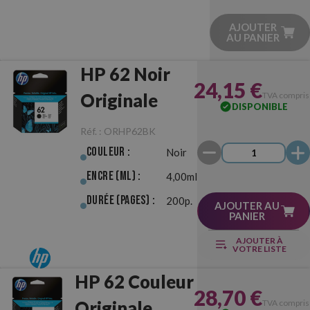
AJOUTER
AU PANIER
HP 62 Noir
24,15 €
Originale
TVA compris
DISPONIBLE
Réf. :
ORHP62BK
Couleur :
Noir
Encre (ml) :
4,00ml
Durée (pages) :
200p.
AJOUTER AU
PANIER
AJOUTER À
VOTRE LISTE
HP 62 Couleur
28,70 €
Originale
TVA compris