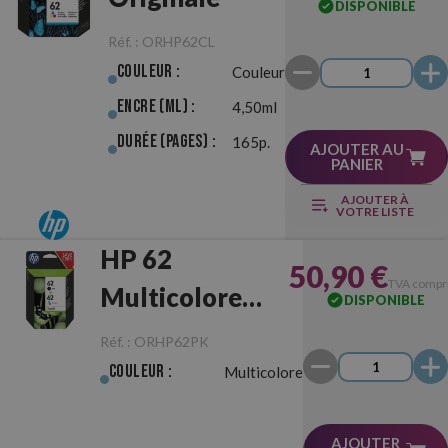
DISPONIBLE
Réf. :
ORHP62CL
Couleur :
Couleur
Encre (ml) :
4,50ml
Durée (pages) :
165p.
AJOUTER AU
PANIER
AJOUTER À
VOTRE LISTE
HP 62
50,90 €
TVA compr
Multicolore
DISPONIBLE
Pack
Réf. :
ORHP62PK
Negro/Color
Couleur :
Multicolore
Originale
AJOUTER