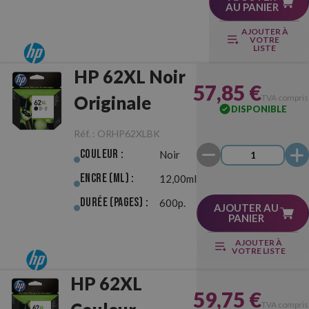
AU PANIER
AJOUTER À
VOTRE
LISTE
HP 62XL Noir
57,85 €
Originale
TVA compris
DISPONIBLE
Réf. :
ORHP62XLBK
Couleur :
Noir
Encre (ml) :
12,00ml
Durée (pages) :
600p.
AJOUTER AU
PANIER
AJOUTER À
VOTRE LISTE
HP 62XL
59,75 €
TVA compris