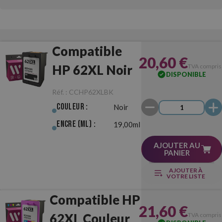
Compatible
20,60 €
HP 62XL Noir
TVA compris
DISPONIBLE
Réf. :
CCHP62XLBK
Couleur :
Noir
Encre (ml) :
19,00ml
AJOUTER AU
PANIER
AJOUTER À
VOTRE LISTE
Compatible HP
21,60 €
62XL Couleur
TVA compris