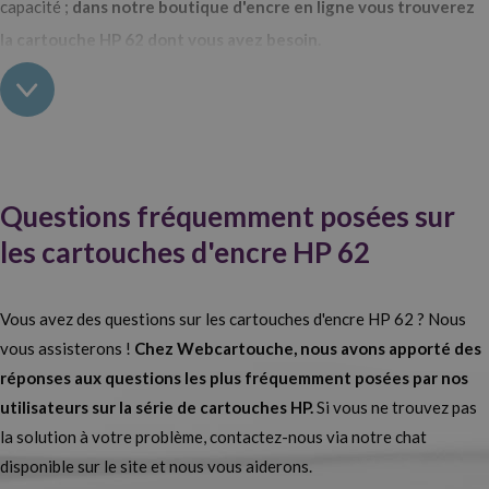
capacité ;
dans notre boutique d'encre en ligne vous trouverez
la cartouche HP 62 dont vous avez besoin.
Achetez les cartouches HP 62 pour votre imprimante
chez Webcarouche
Dans notre
magasin de cartouches d’encre en ligne,
nous avons
une large variété de cartouches HP 62 à votre disposition. Vous
Questions fréquemment posées sur
voulez des cartouches originales ou compatibles, noires ou couleur,
les cartouches d'encre HP 62
standard ou haute capacité ? Chez Webcartouche, vous pouvez les
trouver tous.
Si vous optez pour des consommables HP originaux,
Vous avez des questions sur les cartouches d'encre HP 62 ? Nous
vous les trouverez sur notre site au meilleur prix possible.
Des
vous assisterons !
Chez Webcartouche, nous avons apporté des
impressions de qualité optimale, à haute résolution et des textes
réponses aux questions les plus fréquemment posées par nos
nets sont les garanties des cartouches HP 62 d'origine. Si au
utilisateurs sur la série de cartouches HP.
Si vous ne trouvez pas
contraire vous préférez les cartouches génériques, sachez qu’elles
la solution à votre problème, contactez-nous via notre chat
sont toutes de haute capacité, c’est-à-dire XL.
disponible sur le site et nous vous aiderons.