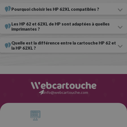
Notre recommandation ?
Si ce que vous recherchez est le meilleur
Pourquoi choisir les HP 62XL compatibles ?
rapport qualité-prix,
optez pour les cartouches d’encre HP 62
compatibles,
elles ne vous décevront pas.
Les HP 62 et 62XL de HP sont adaptées à quelles
imprimantes ?
Économisez de l’argent avec les HP 62 compatibles
haute capacité
Quelle est la différence entre la cartouche HP 62 et
la HP 62XL ?
Il vous sera possible de faire des économies en achetant des
consommables HP
pour votre imprimante. Comment le faire ?
Avec les HP 62XL compatibles,
des cartouches génériques haute
capacité beaucoup moins chères que les originales. Leurs avantages
? Deux principalement : le prix et la durabilité. Les cartouches HP
info@webcartouche.com
62XL compatibles sont plus économiques que celles produites par le
fabricant de l'imprimante lui-même. En ce qui concerne la
performance, toutes les cartouches génériques, quelle que soit la
marque, sont de type XL. Vous n'avez donc pas à vous soucier de les