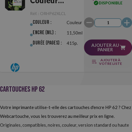
Couleur
DISPONIBLE
Originale
Réf. :
ORHP62XLCL
Couleur :
Couleur
Encre (ml) :
11,50ml
Durée (pages) :
415p.
AJOUTER AU
PANIER
AJOUTER À
VOTRE LISTE
CARTOUCHES HP 62
Votre imprimante utilise-t-elle des cartouches d'encre HP 62 ? Chez
Webcartouche, vous les trouverez au meilleur prix en ligne.
Originales, compatibles, noires, couleur, version standard ou haute