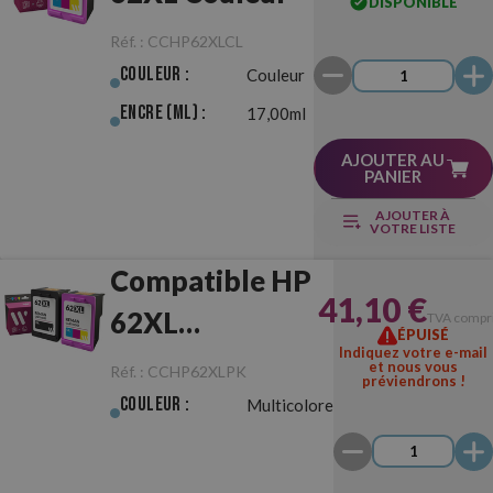
DISPONIBLE
Réf. :
CCHP62XLCL
Couleur :
Couleur
Encre (ml) :
17,00ml
AJOUTER AU
PANIER
AJOUTER À
VOTRE LISTE
Compatible HP
41,10 €
62XL
TVA compr
ÉPUISÉ
Indiquez votre e-mail
Noir/Couleur
et nous vous
Réf. :
CCHP62XLPK
préviendrons !
Pack
Couleur :
Multicolore