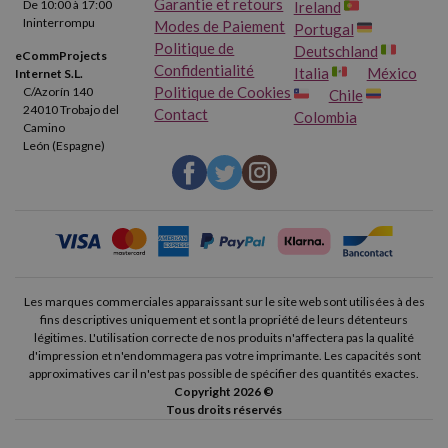
Garantie et retours
De 10:00 à 17:00
Ireland
Ininterrompu
Modes de Paiement
Portugal
Politique de
Deutschland
eCommProjects
Confidentialité
Italia
México
Internet S.L.
Politique de Cookies
C/Azorín 140
Chile
24010 Trobajo del
Contact
Colombia
Camino
León (Espagne)
Les marques commerciales apparaissant sur le site web sont utilisées à des
fins descriptives uniquement et sont la propriété de leurs détenteurs
légitimes. L'utilisation correcte de nos produits n'affectera pas la qualité
d'impression et n'endommagera pas votre imprimante. Les capacités sont
approximatives car il n'est pas possible de spécifier des quantités exactes.
Copyright 2026 ©
Tous droits réservés