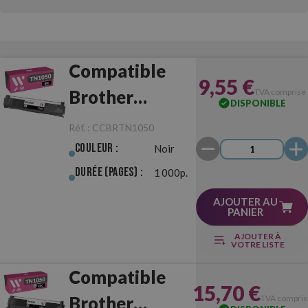
Compatible
9,55 €
Brother
TVA comprise
DISPONIBLE
TN1050 Noir
Réf. :
CCBRTN1050
Couleur :
Noir
Durée (pages) :
1 000p.
AJOUTER AU
PANIER
AJOUTER À
VOTRE LISTE
Compatible
15,70 €
Brother
TVA compris