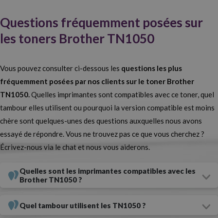
Si vous êtes à la recherche du meilleur prix pour vos toners
TN1050, vous le trouverez sur Webcartouche. Dans notre
Questions fréquemment posées sur
catalogue, nous proposons toujours deux options :
toners Brother
les toners Brother TN1050
TN1050 originaux ou compatibles.
La différence de prix est assez
importante, car les originaux peuvent coûter jusqu'à cinq fois le prix
Vous pouvez consulter ci-dessous les
questions les plus
des génériques. Cela dit, toutes les options que vous choisissez
fréquemment posées par nos clients sur le toner Brother
sont aussi bonnes les unes que les autres. La qualité est
TN1050.
Quelles imprimantes sont compatibles avec ce toner, quel
exceptionnelle dans les deux cas, n'en doutez pas.
Vous voulez
tambour elles utilisent ou pourquoi la version compatible est moins
chère sont quelques-unes des questions auxquelles nous avons
obtenir d'excellents résultats d'impression à un prix
essayé de répondre. Vous ne trouvez pas ce que vous cherchez ?
avantageux ? C'est possible avec les toners TN1050 !
Si votre
Écrivez-nous via le chat et nous vous aiderons.
imprimante les utilise, nous vous conseillons d'opter pour les
génériques.
Quelles sont les imprimantes compatibles avec les
Brother TN1050 ?
Toners TN1050 compatibles, la meilleure option
Quel tambour utilisent les TN1050 ?
Vous aimeriez acheter des toners pour votre imprimante Brother