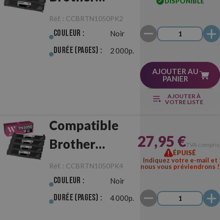
DISPONIBLE
TN1050 Pack
Réf. :
CCBRTN1050PK2
Noir de 2
Couleur :
Noir
Toners
Durée (pages) :
2 000p.
AJOUTER AU
PANIER
AJOUTER À
VOTRE LISTE
Compatible
27,95 €
Brother
TVA compris
ÉPUISÉ
TN1050 Pack
Indiquez votre e-mail et
Réf. :
CCBRTN1050PK4
nous vous préviendrons !
Noir de 4
Couleur :
Noir
Toners
Durée (pages) :
4 000p.