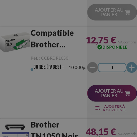
AJOUTER AU
PANIER
Compatible
12,75 €
Brother
TVA compris
DISPONIBLE
DR1050
Réf. :
CCBRDR1050
Tambour
Durée (pages) :
10 000p.
AJOUTER AU
PANIER
AJOUTER À
VOTRE LISTE
Brother
48,15 €
TN1050 Noir
TVA compris