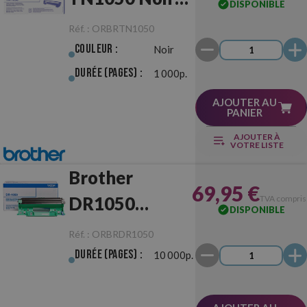
DISPONIBLE
Originale
Réf. :
ORBRTN1050
Couleur :
Noir
Durée (pages) :
1 000p.
AJOUTER AU
PANIER
AJOUTER À
VOTRE LISTE
Brother
69,95 €
DR1050
TVA compris
DISPONIBLE
Tambour
Réf. :
ORBRDR1050
Originale
Durée (pages) :
10 000p.