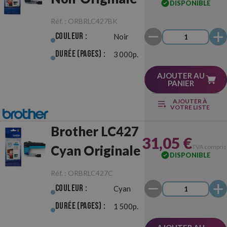
DISPONIBLE
Réf. :
ORBRLC427BK
Couleur :
Noir
Durée (pages) :
3 000p.
AJOUTER AU
PANIER
AJOUTER À
VOTRE LISTE
Brother LC427
31,05 €
Cyan Originale
TVA compris
DISPONIBLE
Réf. :
ORBRLC427C
Couleur :
Cyan
Durée (pages) :
1 500p.