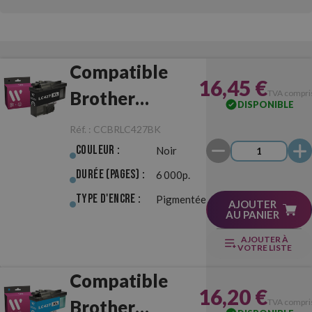
Compatible
16,45 €
Brother
TVA compri
DISPONIBLE
LC427XL Noir
Réf. :
CCBRLC427BK
Couleur :
Noir
Durée (pages) :
6 000p.
Type d'Encre :
Pigmentée
AJOUTER
AU PANIER
AJOUTER À
VOTRE LISTE
Compatible
16,20 €
Brother
TVA compri