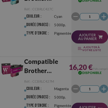
DISPONIBLE
LC427XL Cyan
Réf. :
CCBRLC427C
Couleur :
Cyan
Durée (pages) :
5 000p.
Type d'Encre :
Pigmentée
AJOUTER
AU PANIER
AJOUTER À
VOTRE LISTE
Compatible
16,20 €
Brother
TVA compri
DISPONIBLE
LC427XL
Réf. :
CCBRLC427M
Magenta
Couleur :
Magenta
Durée (pages) :
5 000p.
Type d'Encre :
Pigmentée
AJOUTER