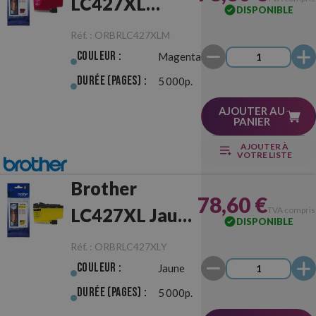
LC427XL
DISPONIBLE
Magenta
Réf. :
ORBRLC427XLM
Originale
Couleur :
Magenta
Durée (pages) :
5 000p.
AJOUTER AU
PANIER
AJOUTER À
VOTRE LISTE
Brother
78,60 €
LC427XL Jaune
TVA compris
DISPONIBLE
Originale
Réf. :
ORBRLC427XLY
Couleur :
Jaune
Durée (pages) :
5 000p.