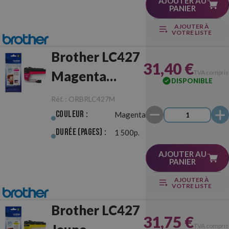
AJOUTER AU
PANIER
AJOUTER À
VOTRE LISTE
Brother LC427
31,40 €
Magenta
TVA compris
DISPONIBLE
Originale
Réf. :
ORBRLC427M
Couleur :
Magenta
Durée (pages) :
1 500p.
AJOUTER AU
PANIER
AJOUTER À
VOTRE LISTE
Brother LC427
31,75 €
TVA compris