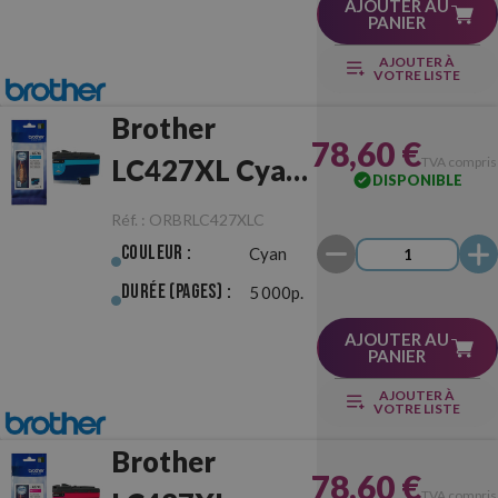
AJOUTER AU
PANIER
AJOUTER À
VOTRE LISTE
Brother
78,60 €
LC427XL Cyan
TVA compris
DISPONIBLE
Originale
Réf. :
ORBRLC427XLC
Couleur :
Cyan
Durée (pages) :
5 000p.
AJOUTER AU
PANIER
AJOUTER À
VOTRE LISTE
Brother
78,60 €
TVA compris