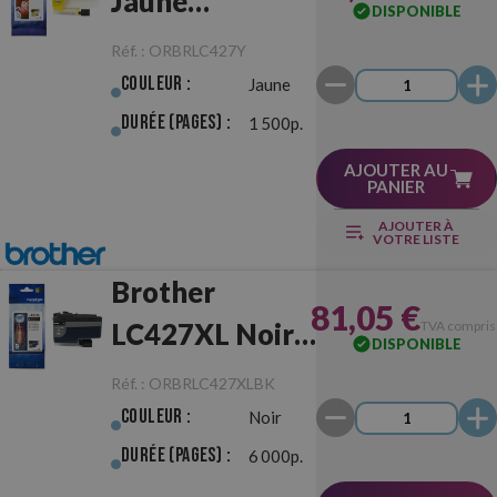
Jaune
DISPONIBLE
Originale
Réf. :
ORBRLC427Y
Couleur :
Jaune
Durée (pages) :
1 500p.
AJOUTER AU
PANIER
AJOUTER À
VOTRE LISTE
Brother
81,05 €
LC427XL Noir
TVA compris
DISPONIBLE
Originale
Réf. :
ORBRLC427XLBK
Couleur :
Noir
Durée (pages) :
6 000p.