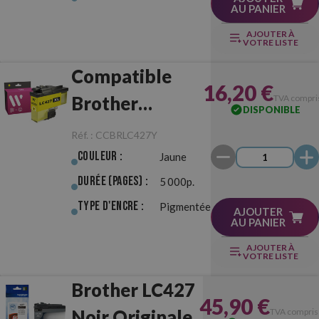
AU PANIER
AJOUTER À
VOTRE LISTE
Compatible
16,20 €
Brother
TVA compri
DISPONIBLE
LC427XL Jaune
Réf. :
CCBRLC427Y
Couleur :
Jaune
Durée (pages) :
5 000p.
Type d'Encre :
Pigmentée
AJOUTER
AU PANIER
AJOUTER À
VOTRE LISTE
Brother LC427
45,90 €
Noir Originale
TVA compris