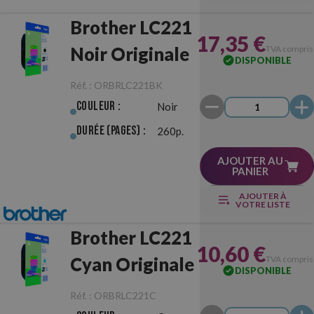
Brother LC221
17,35 €
Noir Originale
TVA compris
DISPONIBLE
Réf. :
ORBRLC221BK
Couleur :
Noir
Durée (pages) :
260p.
AJOUTER AU
PANIER
AJOUTER À
VOTRE LISTE
Brother LC221
10,60 €
Cyan Originale
TVA compris
DISPONIBLE
Réf. :
ORBRLC221C