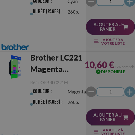
Couleur :
Cyan
Durée (pages) :
260p.
AJOUTER AU
PANIER
AJOUTER À
VOTRE LISTE
Brother LC221
10,60 €
Magenta
TVA compris
DISPONIBLE
Originale
Réf. :
ORBRLC221M
Couleur :
Magenta
Durée (pages) :
260p.
AJOUTER AU
PANIER
AJOUTER À
VOTRE LISTE