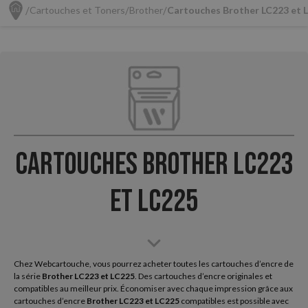
Cartouches et Toners
Brother
Cartouches Brother LC223 et 
Cartouches Brother LC223
et LC225
Chez Webcartouche, vous pourrez acheter toutes les cartouches d’encre de
la série
Brother
LC223 et LC225
. Des cartouches d’encre originales et
compatibles au meilleur prix. Économiser avec chaque impression grâce aux
cartouches d’encre
Brother LC223 et LC225
compatibles est possible avec