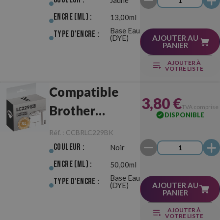
Encre (ml) :
13,00ml
Base Eau
Type d'Encre :
(DYE)
AJOUTER AU
PANIER
AJOUTER À
VOTRE LISTE
Compatible
3,80 €
Brother
TVA comprise
DISPONIBLE
LC229XL Noir
Réf. :
CCBRLC229BK
Couleur :
Noir
Encre (ml) :
50,00ml
Base Eau
Type d'Encre :
(DYE)
AJOUTER AU
PANIER
AJOUTER À
VOTRE LISTE