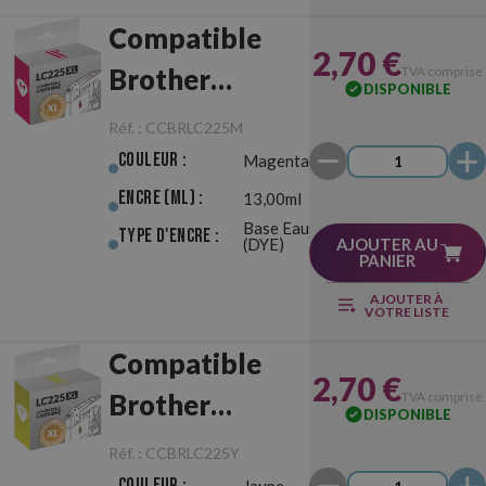
Compatible
2,70 €
Brother
TVA comprise
DISPONIBLE
LC225XL
Réf. :
CCBRLC225M
Magenta
Couleur :
Magenta
Encre (ml) :
13,00ml
Base Eau
Type d'Encre :
(DYE)
AJOUTER AU
PANIER
AJOUTER À
VOTRE LISTE
Compatible
2,70 €
Brother
TVA comprise
DISPONIBLE
LC225XL Jaune
Réf. :
CCBRLC225Y
Couleur :
Jaune