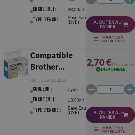
Encre (ml) :
28,00ml
Base Eau
Type d'Encre :
(DYE)
AJOUTER AU
PANIER
AJOUTER À
VOTRE LISTE
Compatible
2,70 €
Brother
TVA comprise
DISPONIBLE
LC225XL Cyan
Réf. :
CCBRLC225C
Couleur :
Cyan
Encre (ml) :
13,00ml
Base Eau
Type d'Encre :
(DYE)
AJOUTER AU
PANIER
AJOUTER À
VOTRE LISTE