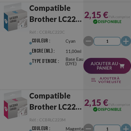
Compatible
2,15 €
Brother LC223
TVA comprise
DISPONIBLE
Cyan
Réf. :
CCBRLC223C
Couleur :
Cyan
Encre (ml) :
11,00ml
Base Eau
Type d'Encre :
(DYE)
AJOUTER AU
PANIER
AJOUTER À
VOTRE LISTE
Compatible
2,15 €
Brother LC223
TVA comprise
DISPONIBLE
Magenta
Réf. :
CCBRLC223M
Couleur :
Magenta