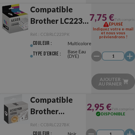
Compatible
7,75 €
Brother LC223
TVA compris
ÉPUISÉ
Indiquez votre e-mail
Pack
et nous vous
Réf. :
CCBRLC223PK
préviendrons !
Couleur :
Multicolore
Base Eau
Type d'Encre :
(DYE)
AJOUTER
AU PANIER
Compatible
2,95 €
Brother
TVA comprise
DISPONIBLE
LC227XL Noir
Réf. :
CCBRLC227BK
Couleur :
Noir