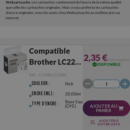
Webcartouche
. Les cartouches contiennent de l’encre de la même qualité
que celle des cartouches originales. Mais si vous préférez les cartouches
d’encre originales, nous les avons chez Webcartouche au meilleur prix sur
internet.
Compatible
2,35 €
Brother LC223
TVA comprise
DISPONIBLE
Noir
Réf. :
CCBRLC223BK
Couleur :
Noir
Encre (ml) :
20,00ml
Base Eau
Type d'Encre :
(DYE)
AJOUTER AU
PANIER
AJOUTER À
VOTRE LISTE