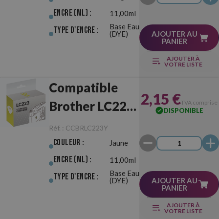
Encre (ml) :
11,00ml
Base Eau
Type d'Encre :
(DYE)
AJOUTER AU
PANIER
AJOUTER À
VOTRE LISTE
Compatible
2,15 €
Brother LC223
TVA comprise
DISPONIBLE
Jaune
Réf. :
CCBRLC223Y
Couleur :
Jaune
Encre (ml) :
11,00ml
Base Eau
Type d'Encre :
(DYE)
AJOUTER AU
PANIER
AJOUTER À
VOTRE LISTE