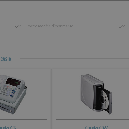
 Casio
asio CR
Casio CW