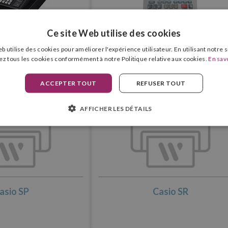
Ce site Web utilise des cookies
b utilise des cookies pour améliorer l'expérience utilisateur. En utilisant notre 
sio PCR
Casio PJ
ez tous les cookies conformément à notre Politique relative aux cookies.
En savo
ACCEPTER TOUT
REFUSER TOUT
AFFICHER LES DÉTAILS
asio SP
Casio SR