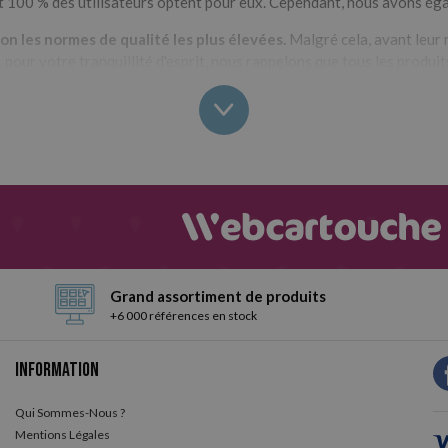
t 100 % des utilisateurs optent pour eux. Cependant, nous avons éga
n les normes de qualité les plus élevées.
Malgré cela, avant leur m
 pour votre tranquillité d'esprit, nous rappelons que tous les produi
ur obtenir vos consommables Casio ? Sans aucun doute, Webcartouc
Grand assortiment de produits
+6 000 références en stock
Information
Qui Sommes-Nous ?
Mentions Légales