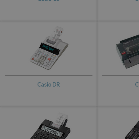
Casio DR
C