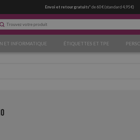
Envoi et retour gratuits*
de 60 € (standard 4,95 €)
N ET INFORMATIQUE
ÉTIQUETTES ET TPE
PERS
io