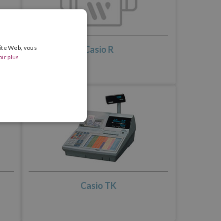
site Web, vous
Casio R
ir plus
Casio TK