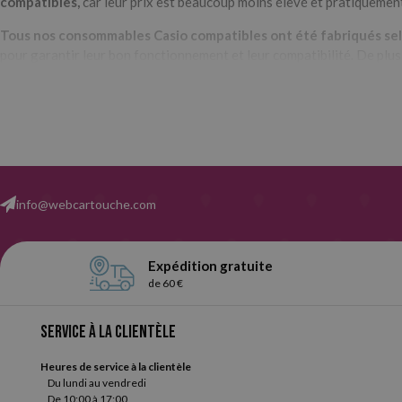
compatibles,
car leur prix est beaucoup moins élevé et pratiquemen
Tous nos consommables Casio compatibles ont été fabriqués selo
pour garantir leur bon fonctionnement et leur compatibilité. De plus,
Le
magasin de cartouches d'encre en ligne
le plus avantageux po
info@webcartouche.com
Expédition gratuite
de 60 €
Service à la clientèle
Heures de service à la clientèle
Du lundi au vendredi
De 10:00 à 17:00