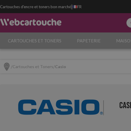
|
Cartouches d'encre et toners bon marché
FR
CARTOUCHES ET TONERS
PAPETERIE
MAISO
Cartouches et Toners
Casio
Cas