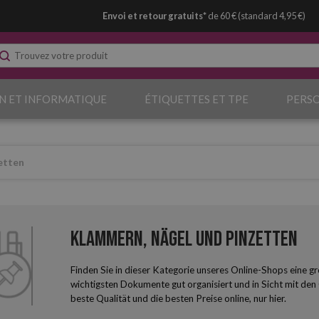
Envoi et retour gratuits*
de 60 € (standard 4,95 €)
N ET INFORMATIQUE
ÉTIQUETTES ET TPE
PERS
etten
Klammern, Nägel und Pinzetten
Finden Sie in dieser Kategorie unseres Online-Shops eine g
wichtigsten Dokumente gut organisiert und in Sicht mit den
beste Qualität und die besten Preise online, nur hier.