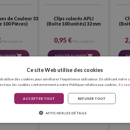
es de Couleur 33
Clips colorés APLI
Cl
 100 Pièces)
(Boîte 100 unités) 32 mm
(Boît
€
0,95 €
2
TVA comprise
TVA comprise
AU PANIER
AJOUTER AU PANIER
AJ
Ce site Web utilise des cookies
b utilise des cookies pour améliorer l'expérience utilisateur. En utilisant notre 
ez tous les cookies conformément à notre Politique relative aux cookies.
En savo
ACCEPTER TOUT
REFUSER TOUT
AFFICHER LES DÉTAILS