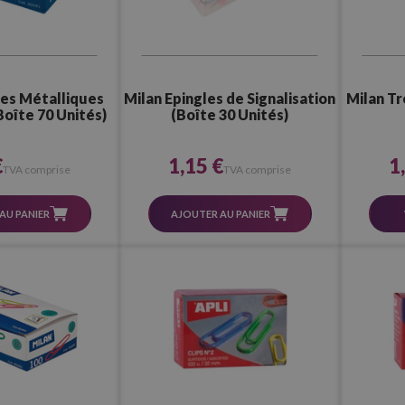
ses Métalliques
Milan Epingles de Signalisation
Milan T
Boîte 70 Unités)
(Boîte 30 Unités)
€
1,15 €
1
TVA comprise
TVA comprise
AU PANIER
AJOUTER AU PANIER