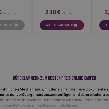
€
2,10 €
2
TVA comprise
TVA comprise
AU PANIER
AJOUTER AU PANIER
AJ
Büroklammern zum besten Preis online kaufen
rähnlichen Mechanismus, mit denen man mehrere Dokumente zus
kumente nur vorübergehend zusammenfügen und dann wieder tre
 Wie oft haben Sie schon die Heftklammern aus einem Ordner entfernt
Dokumente trotz ihrer Handhabung intakt lassen.