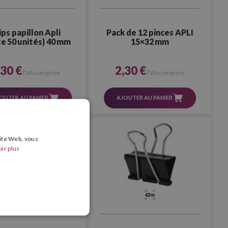
ips papillon Apli
Pack de 12 pinces APLI
e 50 unités) 40 mm
15×32 mm
,30 €
2,30 €
TVA comprise
TVA comprise
OUTER AU PANIER
AJOUTER AU PANIER
site Web, vous
ir plus