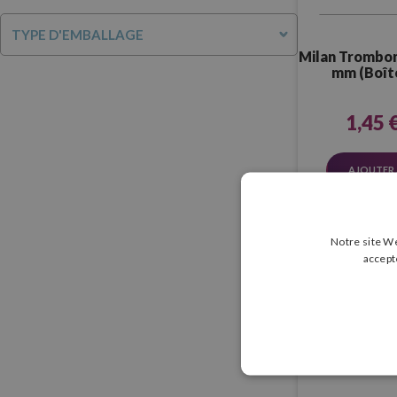
TYPE D'EMBALLAGE
Milan Trombon
mm (Boîte
1,45 
AJOUTER 
Notre site We
accept