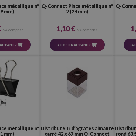
ce métallique nº
Q-Connect Pince métallique nº
Q-Connec
19 mm)
2 (24 mm)
€
1,10 €
1
TVA comprise
TVA comprise
AU PANIER
AJOUTER AU PANIER
AJ
ce métallique nº
Distributeur d’agrafes aimanté
Distribu
51 mm)
carré 42 x 67 mm Q-Connect
rond 60,