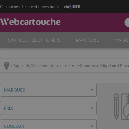
|
Cartouches d'encre et toners bon marché
FR
CARTOUCHES ET TONERS
PAPETERIE
MAISO
Papeterie
Classement, tri et reliure
Klammern, Nägel und Pinz
MARQUES
PRIX
COULEUR