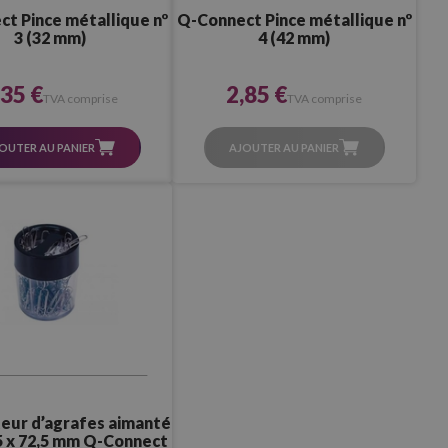
t Pince métallique nº
Q-Connect Pince métallique nº
3 (32 mm)
4 (42 mm)
,35 €
2,85 €
TVA comprise
TVA comprise
OUTER AU PANIER
AJOUTER AU PANIER
teur d’agrafes aimanté
5 x 72,5 mm Q-Connect