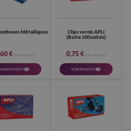
rombones Métalliques
Clips vernis APLI
(Boîte 100 unités)
,60 €
0,75 €
TVA comprise
TVA comprise
VOIR PRODUIT
VOIR PRODUIT