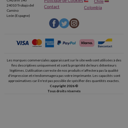
Politique de Cookies
C/Azorín 140
Chile
24010 Trobajo del
Contact
Colombia
Camino
León (Espagne)
Les marques commerciales apparaissant sur le site web sont utilisées à des
fins descriptives uniquement et sont la propriété de leurs détenteurs
légitimes. L'utilisation correcte de nos produits n'affectera pas la qualité
d'impression et n'endommagera pas votre imprimante. Les capacités sont
approximatives car il n'est pas possible de spécifier des quantités exactes.
Copyright 2026 ©
Tous droits réservés