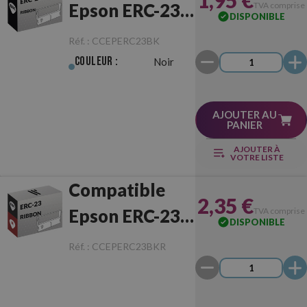
1,95 €
Epson ERC-23
TVA comprise
DISPONIBLE
Noir
Réf. :
CCEPERC23BK
Couleur :
Noir
AJOUTER AU
PANIER
AJOUTER À
VOTRE LISTE
Compatible
2,35 €
Epson ERC-23
TVA comprise
DISPONIBLE
Noir/Rouge
Réf. :
CCEPERC23BKR