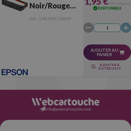
1,95 €
Noir/Rouge
TVA comprise
DISPONIBLE
Originale
Réf. :
OREPERC23BKR
AJOUTER AU
PANIER
AJOUTER À
VOTRE LISTE
info@webcartouche.com