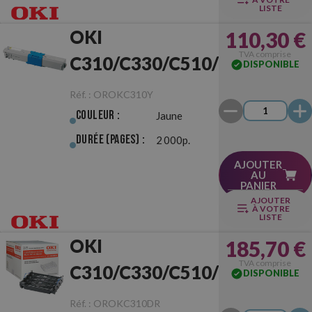
LISTE
OKI
110,30 €
TVA comprise
C310/C330/C510/C530
DISPONIBLE
Jaune Originale
Réf. :
OROKC310Y
Couleur :
Jaune
Durée (pages) :
2 000p.
AJOUTER
AU
PANIER
AJOUTER
À VOTRE
LISTE
OKI
185,70 €
TVA comprise
C310/C330/C510/C530
DISPONIBLE
Tambour Original
Réf. :
OROKC310DR