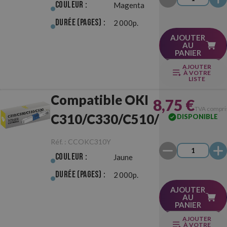
Couleur :
Magenta
Durée (pages) :
2 000p.
AJOUTER
AU
PANIER
AJOUTER
À VOTRE
LISTE
Compatible OKI
8,75 €
TVA compri
C310/C330/C510/C530
DISPONIBLE
Jaune
Réf. :
CCOKC310Y
Couleur :
Jaune
Durée (pages) :
2 000p.
AJOUTER
AU
PANIER
AJOUTER
À VOTRE