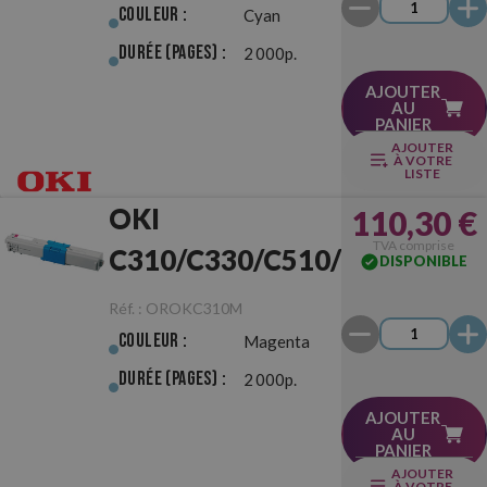
Couleur :
Cyan
Durée (pages) :
2 000p.
AJOUTER
AU
PANIER
AJOUTER
À VOTRE
LISTE
OKI
110,30 €
TVA comprise
C310/C330/C510/C530
DISPONIBLE
Magenta Originale
Réf. :
OROKC310M
Couleur :
Magenta
Durée (pages) :
2 000p.
AJOUTER
AU
PANIER
AJOUTER
À VOTRE