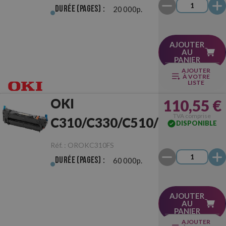
Durée (pages) :
20 000p.
AJOUTER
AU
PANIER
AJOUTER
À VOTRE
LISTE
OKI
110,55 €
TVA comprise
C310/C330/C510/C530
DISPONIBLE
Unité de fusion
Réf. :
OROKC310FS
Durée (pages) :
60 000p.
AJOUTER
AU
PANIER
AJOUTER