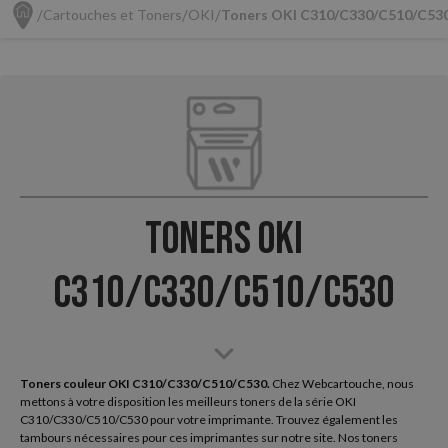
Cartouches et Toners
OKI
Toners OKI C310/C330/C510/C53
Toners OKI
C310/C330/C510/C530
Toners couleur OKI C310/C330/C510/C530.
Chez Webcartouche, nous
mettons à votre disposition les meilleurs toners de la série OKI
C310/C330/C510/C530 pour votre imprimante. Trouvez également les
tambours nécessaires pour ces imprimantes sur notre site. Nos toners