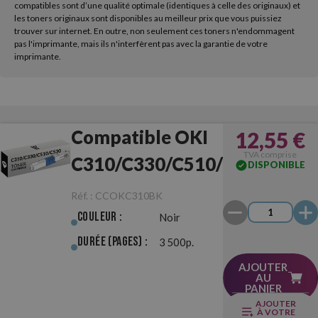
compatibles sont d’une qualité optimale (identiques à celle des originaux) et
les toners originaux sont disponibles au meilleur prix que vous puissiez
trouver sur internet. En outre, non seulement ces toners n'endommagent
pas l'imprimante, mais ils n'interfèrent pas avec la garantie de votre
imprimante.
Compatible OKI
12,55 €
TVA comprise
C310/C330/C510/C530
DISPONIBLE
Noir
Réf. :
CCOKC310BK
Couleur :
Noir
Durée (pages) :
3 500p.
AJOUTER
AU
PANIER
AJOUTER
À VOTRE