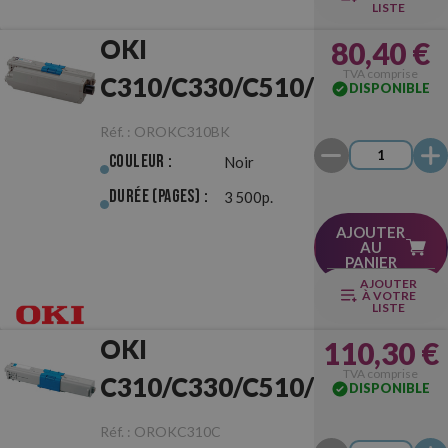
LISTE
OKI
80,40 €
TVA comprise
C310/C330/C510/C530
DISPONIBLE
Noir Originale
Réf. :
OROKC310BK
Couleur :
Noir
Durée (pages) :
3 500p.
AJOUTER
AU
PANIER
AJOUTER
À VOTRE
LISTE
OKI
110,30 €
TVA comprise
C310/C330/C510/C530
DISPONIBLE
Cyan Originale
Réf. :
OROKC310C