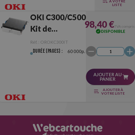
À VOTRE
LISTE
OKI C300/C500
98,40 €
Kit de
TVA compris
DISPONIBLE
Transfert
Réf. :
OROKC300IT
Durée (pages) :
60 000p.
AJOUTER AU
PANIER
AJOUTER À
VOTRE LISTE