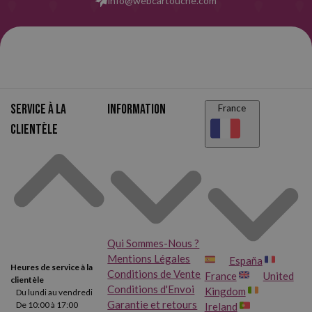
info@webcartouche.com
Service à la
Information
France
clientèle
Qui Sommes-Nous ?
Mentions Légales
España
Heures de service à la
Conditions de Vente
France
United
clientèle
Conditions d'Envoi
Kingdom
Du lundi au vendredi
Garantie et retours
De 10:00 à 17:00
Ireland