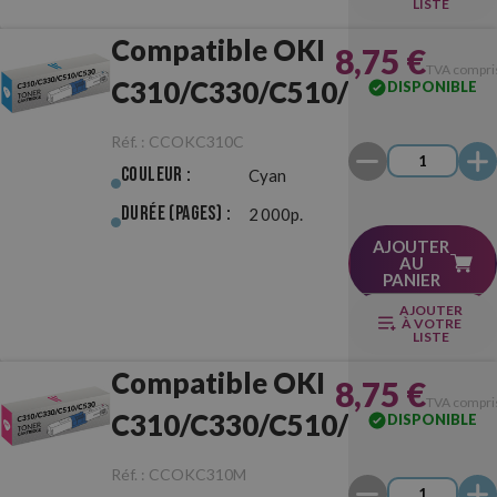
LISTE
Compatible OKI
8,75 €
TVA compri
C310/C330/C510/C530
DISPONIBLE
Cyan
Réf. :
CCOKC310C
Couleur :
Cyan
Durée (pages) :
2 000p.
AJOUTER
AU
PANIER
AJOUTER
À VOTRE
LISTE
Compatible OKI
8,75 €
TVA compri
C310/C330/C510/C530
DISPONIBLE
Magenta
Réf. :
CCOKC310M