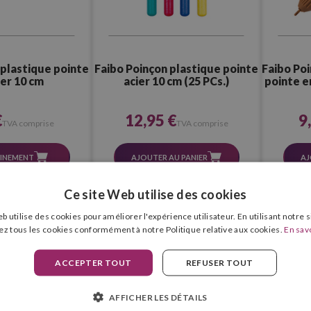
 plastique pointe
Faibo Poinçon plastique pointe
Faibo Poi
ier 10 cm
acier 10 cm (25 PCs.)
pointe en
€
12,95 €
9
TVA comprise
TVA comprise
INEMENT
AJOUTER AU PANIER
AJ
Ce site Web utilise des cookies
b utilise des cookies pour améliorer l'expérience utilisateur. En utilisant notre 
ez tous les cookies conformément à notre Politique relative aux cookies.
En savo
ACCEPTER TOUT
REFUSER TOUT
AFFICHER LES DÉTAILS