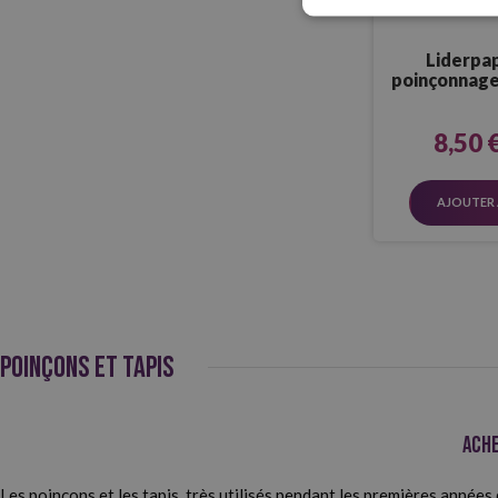
Liderpap
poinçonnage
25x20 c
8,50 
AJOUTER 
POINÇONS ET TAPIS
Ache
Les poinçons et les tapis, très utilisés pendant les premières années