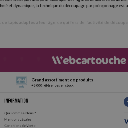
rythmé et dynamique, la technique du découpage par poinçonnage est un 
e tapis adaptés à leur âge, ce qui fera de l'activité de découp
es de poinçons et de tapis que vous trouverez sur Webcarto
lles (10 cm, 7 cm) avec un corps en plastique de différentes couleurs
ment vous procurer des tapis en caoutchouc résistants de différente
pel.
Grand assortiment de produits
+6 000 références en stock
Information
Qui Sommes-Nous ?
Mentions Légales
Conditions de Vente