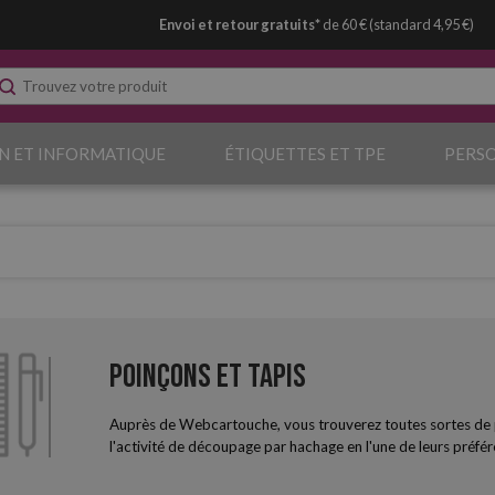
Envoi et retour gratuits*
de 60 € (standard 4,95 €)
N ET INFORMATIQUE
ÉTIQUETTES ET TPE
PERS
Poinçons et tapis
Auprès de Webcartouche, vous trouverez toutes sortes de pe
l'activité de découpage par hachage en l'une de leurs préféré