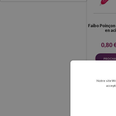
Faibo Poinçon
en ac
0,80 
PROCHA
Notre site We
accept