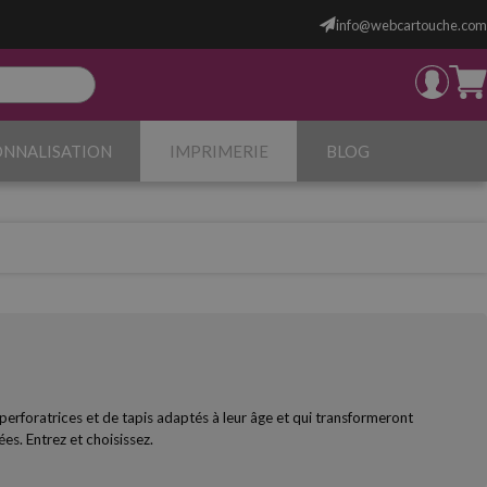
info@webcartouche.com
ONNALISATION
IMPRIMERIE
BLOG
rforatrices et de tapis adaptés à leur âge et qui transformeront
es. Entrez et choisissez.