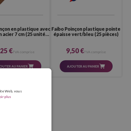
nçon en plastique avec
Faibo Poinçon plastique pointe
 acier 7 cm (25 unités)
épaisse vert/bleu (25 pièces)
imitation bois
,25 €
9,50 €
TVA comprise
TVA comprise
OUTER AU PANIER
AJOUTER AU PANIER
site Web, vous
ir plus