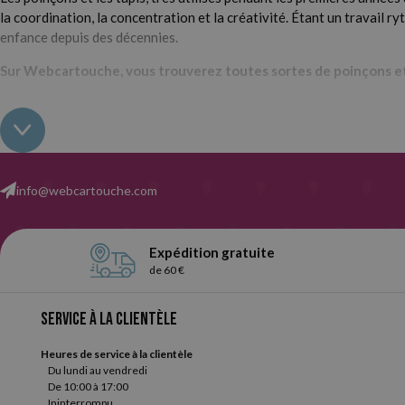
la coordination, la concentration et la créativité. Étant un travail 
enfance depuis des décennies.
Sur Webcartouche, vous trouverez toutes sortes de poinçons et d
Typ
Dans cette catégorie, vous trouverez des poinçons de différentes tai
même avec un corps en plastique imitant le bois. Vous pourrez égale
faisons confiance à
Faibo
et aux produits de
manualidades Liderpa
info@webcartouche.com
Expédition gratuite
de 60 €
Service à la clientèle
Heures de service à la clientèle
Du lundi au vendredi
De 10:00 à 17:00
Ininterrompu