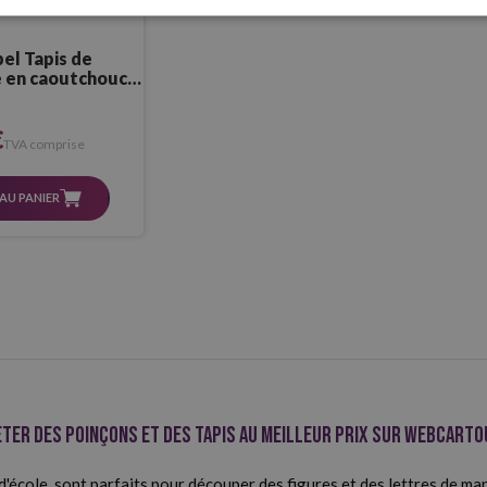
el Tapis de
 en caoutchouc
m (4 PCs.)
€
TVA comprise
AU PANIER
ter des poinçons et des tapis au meilleur prix sur Webcart
 d'école, sont parfaits pour découper des figures et des lettres de ma