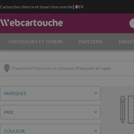
|
Cartouches d'encre et toners bon marché
FR
CARTOUCHES ET TONERS
PAPETERIE
MAISO
Papeterie
Peintures et artisanat
Poinçons et tapis
MARQUES
PRIX
COULEUR