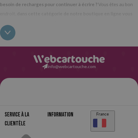
besoin de recharges pour continuer à écrire ?
Vous êtes au bon
endroit,
dans cette catégorie de notre boutique en ligne vous
trouverez une grande variété de mines de crayon.
Les
utilisateurs qui écrivent et dessinent avec un stylo ou un porte-mine
ont l'avantage de pouvoir l'utiliser pendant une longue période. Il
leur suffit d'avoir toujours à portée de main une recharge de mines
pour leur porte-mine. Lorsque vous n'avez plus celle que vous
info@webcartouche.com
utilisez, insérez-en une nouvelle et le tour est joué. Facile, rapide et
très simple.
À Webcartouche, nous avons des mines pour porte-mine de
différentes épaisseurs, étant la plus commune d'entre elles la
0,5 mm.
Mais,
vous pouvez également en trouver en 0,35 mm, 0,7
Service à la
Information
France
mm, 0,9 mm, 1 mm et 1,3 mm.
Le choix de l'un ou l'autre ne dépendra
clientèle
que du type de porte-mine que vous possédez et des mines qu'il