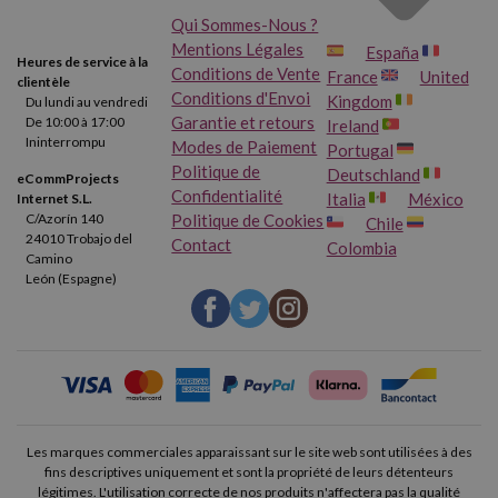
Qui Sommes-Nous ?
Mentions Légales
España
Heures de service à la
Conditions de Vente
France
United
clientèle
Conditions d'Envoi
Kingdom
Du lundi au vendredi
Garantie et retours
De 10:00 à 17:00
Ireland
Ininterrompu
Modes de Paiement
Portugal
Politique de
Deutschland
eCommProjects
Confidentialité
Italia
México
Internet S.L.
Politique de Cookies
C/Azorín 140
Chile
24010 Trobajo del
Contact
Colombia
Camino
León (Espagne)
Les marques commerciales apparaissant sur le site web sont utilisées à des
fins descriptives uniquement et sont la propriété de leurs détenteurs
légitimes. L'utilisation correcte de nos produits n'affectera pas la qualité