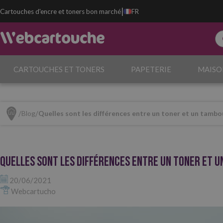
|
Cartouches d'encre et toners bon marché
FR
CARTOUCHES ET TONERS
PAPETERIE
MAISO
Blog
Quelles sont les différences entre un toner et un tambo
Quelles sont les différences entre un toner et u
20/06/2021
Webcartucho