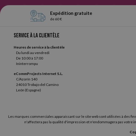
Expédition gratuite
de 60 €
Service à la clientèle
Heures de service à la clientèle
Du lundi au vendredi
De 10:00 à 17:00
Ininterrompu
eCommProjects Internet S.L.
C/Azorín 140
24010 Trobajo del Camino
León (Espagne)
Les marques commerciales apparaissant sur le site web sont utilisées à des fins
n'affectera pas la qualité d'impression et n'endommagera pas votre im
Cop