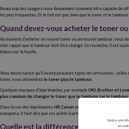
Beaucoup des usagers nous demandent comment être capable de différ
les plus fréquentes. Et le fait est que, bien que le toner et le tambou
Quand devez-vous acheter le toner ou
Au moment d’acheter un nouvel toner ou un nouvel tambour, vous devez 
clair rappel que le tambour doit être changé. En revanche, il est sou
blancs sur la feuille.
Vous devez savoir qu’il existe plusieurs types de cartouches : celles
toner, vous obtiendrez
le toner plus le tambour
.
Quelques marques d’imprimantes, par exemple
OKI, Brother et Lex
plus commun de changer le toner que le tambour car le tambour
Dans le cas des imprimantes
HP, Canon ou Samsung
, aussi bien le
manquera. Il faut dire que ces unités (cartouches de toner et tambou
Notre site We
Quelle est la différence entre le toner
accept