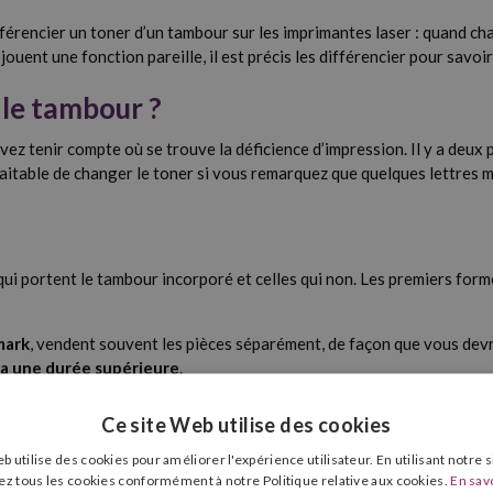
encier un toner d’un tambour sur les imprimantes laser : quand cha
r jouent une fonction pareille, il est précis les différencier pour savo
 le tambour ?
tenir compte où se trouve la déficience d’impression. Il y a deux poss
haitable de changer le toner si vous remarquez que quelques lettres m
 qui portent le tambour incorporé et celles qui non. Les premiers for
mark
, vendent souvent les pièces séparément, de façon que vous devr
 a une durée supérieure
.
 toner que le tambour forment une seule pièce ; en conséquence, vous
Ce site Web utilise des cookies
r combinés) sont celles qui assurent une meilleure qualité et moins d
b utilise des cookies pour améliorer l'expérience utilisateur. En utilisant notre 
 et le tambour ?
ez tous les cookies conformément à notre Politique relative aux cookies.
En savo