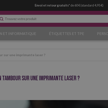
Envoi et retour gratuits*
de 60 € (standard 4,95 €)
N ET INFORMATIQUE
ÉTIQUETTES ET TPE
PERS
ur sur une imprimante laser ?
n tambour sur une imprimante laser ?