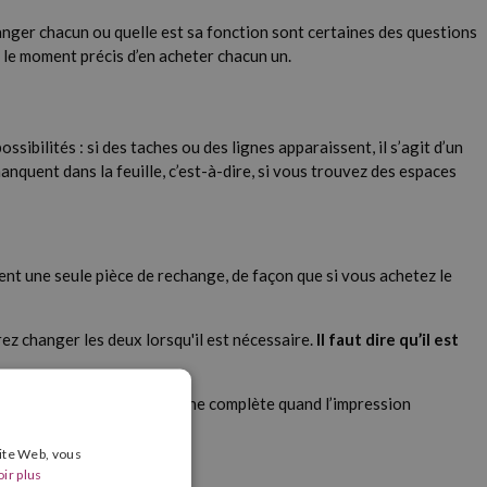
nger chacun ou quelle est sa fonction sont certaines des questions
ir le moment précis d’en acheter chacun un.
ibilités : si des taches ou des lignes apparaissent, il s’agit d’un
anquent dans la feuille, c’est-à-dire, si vous trouvez des espaces
ment une seule pièce de rechange, de façon que si vous achetez le
ez changer les deux lorsqu'il est nécessaire.
Il faut dire qu’il est
 devrez remplacer la cartouche complète quand l’impression
e déchets d'emballage.
site Web, vous
ir plus