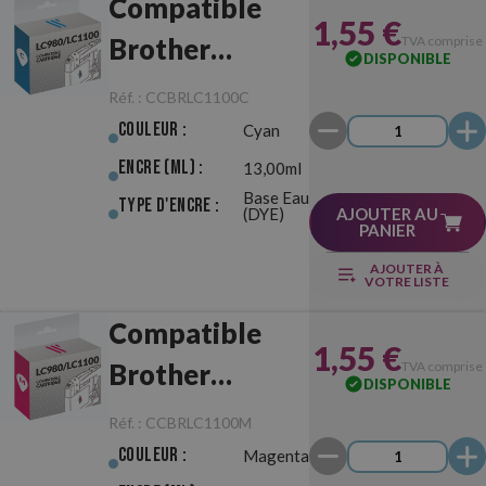
Compatible
1,55 €
Brother
TVA comprise
DISPONIBLE
LC980/LC1100
Réf. :
CCBRLC1100C
Cyan
Couleur :
Cyan
Encre (ml) :
13,00ml
Base Eau
Type d'Encre :
(DYE)
AJOUTER AU
PANIER
AJOUTER À
VOTRE LISTE
Compatible
1,55 €
Brother
TVA comprise
DISPONIBLE
LC980/LC1100
Réf. :
CCBRLC1100M
Magenta
Couleur :
Magenta