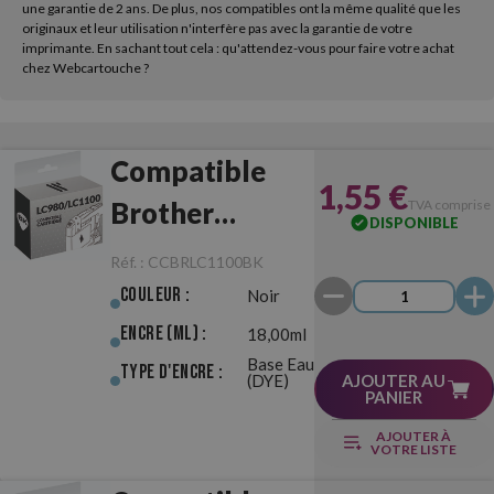
une garantie de 2 ans. De plus, nos compatibles ont la même qualité que les
originaux et leur utilisation n'interfère pas avec la garantie de votre
imprimante. En sachant tout cela : qu'attendez-vous pour faire votre achat
chez Webcartouche ?
Compatible
1,55 €
Brother
TVA comprise
DISPONIBLE
LC980/LC1100
Réf. :
CCBRLC1100BK
Noir
Couleur :
Noir
Encre (ml) :
18,00ml
Base Eau
Type d'Encre :
(DYE)
AJOUTER AU
PANIER
AJOUTER À
VOTRE LISTE