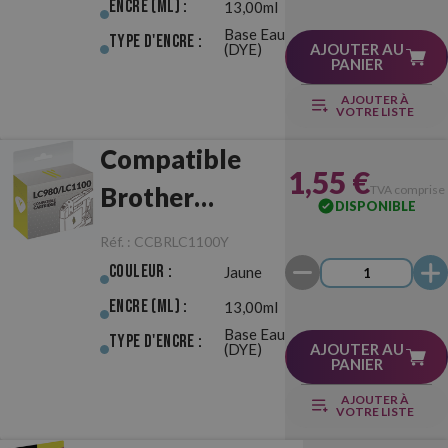
Encre (ml) :
13,00ml
Base Eau
Type d'Encre :
(DYE)
AJOUTER AU
PANIER
AJOUTER À
VOTRE LISTE
Compatible
1,55 €
Brother
TVA comprise
DISPONIBLE
LC980/LC1100
Réf. :
CCBRLC1100Y
Jaune
Couleur :
Jaune
Encre (ml) :
13,00ml
Base Eau
Type d'Encre :
(DYE)
AJOUTER AU
PANIER
AJOUTER À
VOTRE LISTE