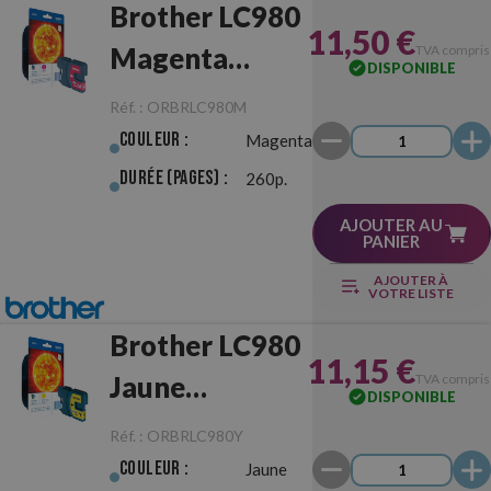
Brother LC980
11,50 €
Magenta
TVA compris
DISPONIBLE
Originale
Réf. :
ORBRLC980M
Couleur :
Magenta
Durée (pages) :
260p.
AJOUTER AU
PANIER
AJOUTER À
VOTRE LISTE
Brother LC980
11,15 €
Jaune
TVA compris
DISPONIBLE
Originale
Réf. :
ORBRLC980Y
Couleur :
Jaune