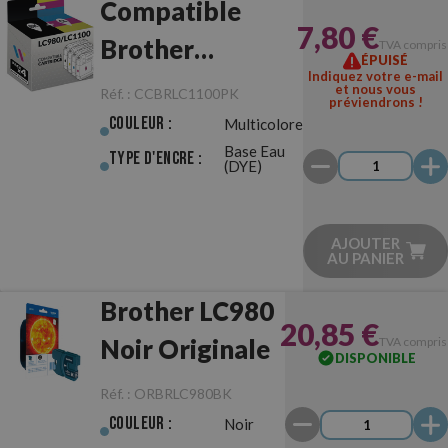
Compatible
7,80 €
Brother
TVA compris
ÉPUISÉ
Indiquez votre e-mail
LC980/LC1100
et nous vous
Réf. :
CCBRLC1100PK
préviendrons !
Pack
Couleur :
Multicolore
Base Eau
Type d'Encre :
(DYE)
AJOUTER
AU PANIER
Brother LC980
20,85 €
Noir Originale
TVA compris
DISPONIBLE
Réf. :
ORBRLC980BK
Couleur :
Noir