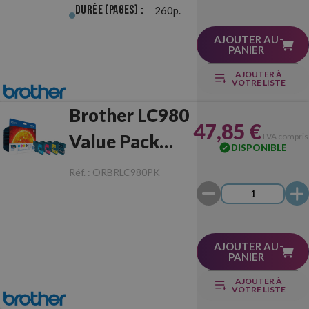
Durée (pages) :
260p.
AJOUTER AU
PANIER
AJOUTER À
VOTRE LISTE
Brother LC980
47,85 €
Value Pack
TVA compris
DISPONIBLE
Originale
Réf. :
ORBRLC980PK
AJOUTER AU
PANIER
AJOUTER À
VOTRE LISTE