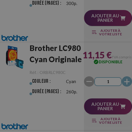
Durée (pages) :
300p.
AJOUTER AU
PANIER
AJOUTER À
VOTRE LISTE
Brother LC980
11,15 €
Cyan Originale
TVA compris
DISPONIBLE
Réf. :
ORBRLC980C
Couleur :
Cyan
Durée (pages) :
260p.
AJOUTER AU
PANIER
AJOUTER À
VOTRE LISTE