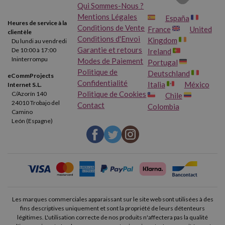
Qui Sommes-Nous ?
Mentions Légales
España
Heures de service à la
Conditions de Vente
France
United
clientèle
Conditions d'Envoi
Kingdom
Du lundi au vendredi
Garantie et retours
De 10:00 à 17:00
Ireland
Ininterrompu
Modes de Paiement
Portugal
Politique de
Deutschland
eCommProjects
Confidentialité
Italia
México
Internet S.L.
Politique de Cookies
C/Azorín 140
Chile
24010 Trobajo del
Contact
Colombia
Camino
León (Espagne)
Les marques commerciales apparaissant sur le site web sont utilisées à des
fins descriptives uniquement et sont la propriété de leurs détenteurs
légitimes. L'utilisation correcte de nos produits n'affectera pas la qualité