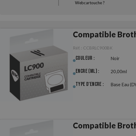
Webcartouche ?
Compatible Brot
Réf. :
CCBRLC900BK
Couleur :
Noir
Encre (ml) :
20,00ml
Type d'Encre :
Base Eau (D
Compatible Brot