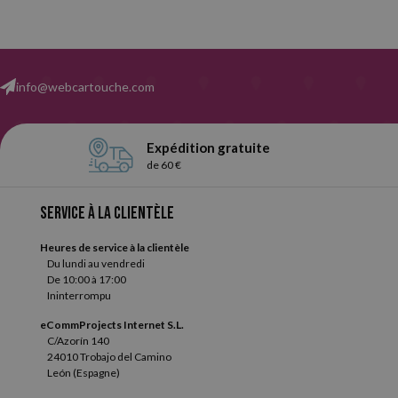
info@webcartouche.com
Expédition gratuite
de 60 €
Service à la clientèle
Heures de service à la clientèle
Du lundi au vendredi
De 10:00 à 17:00
Ininterrompu
eCommProjects Internet S.L.
C/Azorín 140
24010 Trobajo del Camino
León (Espagne)