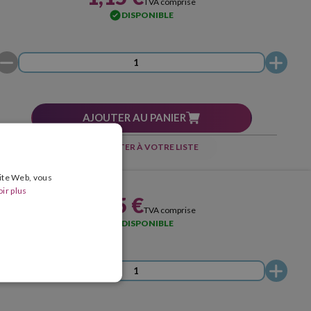
TVA comprise
DISPONIBLE
AJOUTER AU PANIER
AJOUTER À VOTRE LISTE
site Web, vous
ir plus
1,15 €
TVA comprise
DISPONIBLE