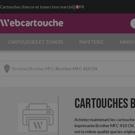
|
Cartouches d'encre et toners bon marché
FR
CARTOUCHES ET TONERS
PAPETERIE
MAISO
Brother
Brother MFC
Brother MFC 410 CN
Cartouches B
Achetez maintenant les cartouche
imprimante Brother MFC 410 CN a b
ont la même qualité que les origina