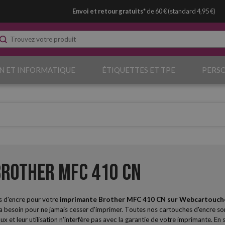
Envoi et retour gratuits*
de 60 € (standard 4,95 €)
N ET INFORMATIQUE
ÉTIQUETTES ET TPE
PERS
rother MFC 410 CN
s d'encre pour votre
imprimante Brother MFC 410 CN sur
Webcartouch
esoin pour ne jamais cesser d'imprimer. Toutes nos cartouches d'encre sont
ux et leur utilisation n'interfère pas avec la garantie de votre imprimante. En