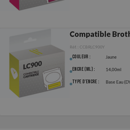
Compatible Brot
Réf. :
CCBRLC900Y
Couleur :
Jaune
Encre (ml) :
14,00ml
Type d'Encre :
Base Eau (D