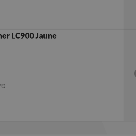
her LC900 Jaune
YE)