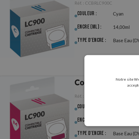
Réf. :
CCBRLC900C
Couleur :
Cyan
Encre (ml) :
14,00ml
Type d'Encre :
Base Eau (D
Notre site We
Compatible Brot
accept
Réf. :
CCBRLC900M
Couleur :
Magenta
Encre (ml) :
14,00ml
Type d'Encre :
Base Eau (D