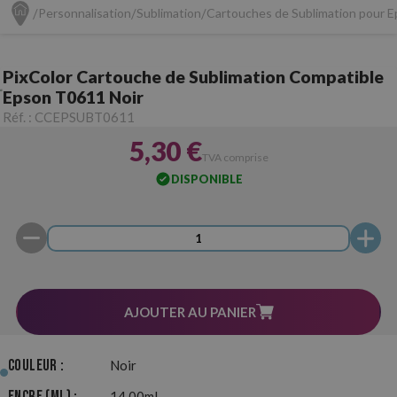
Personnalisation
Sublimation
Cartouches de Sublimation pour 
PixColor Cartouche de Sublimation Compatible
Epson T0611 Noir
Réf. :
CCEPSUBT0611
5,30 €
TVA comprise
DISPONIBLE
AJOUTER AU PANIER
Couleur :
Noir
Encre (ml) :
14,00ml