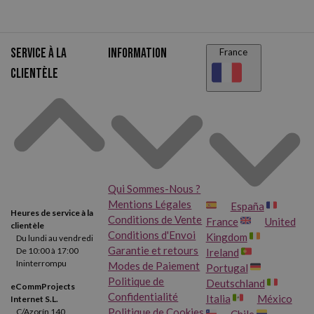
produits
+6 000 références en stock
Service à la
Information
France
clientèle
Qui Sommes-Nous ?
Mentions Légales
España
Heures de service à la
Conditions de Vente
France
United
clientèle
Conditions d'Envoi
Kingdom
Du lundi au vendredi
Garantie et retours
De 10:00 à 17:00
Ireland
Ininterrompu
Modes de Paiement
Portugal
Politique de
Deutschland
eCommProjects
Confidentialité
Italia
México
Internet S.L.
Politique de Cookies
C/Azorín 140