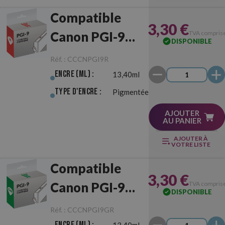
Compatible
3,30 €
Canon PGI-9
TVA compris
DISPONIBLE
Rouge
Réf. :
CCCNPGI9R
Encre (ml) :
13,40ml
Type d'Encre :
Pigmentée
AJOUTER
AU PANIER
AJOUTER À
VOTRE LISTE
Compatible
3,30 €
Canon PGI-9
TVA compris
DISPONIBLE
Vert
Réf. :
CCCNPGI9GR
Encre (ml) :
13,40ml