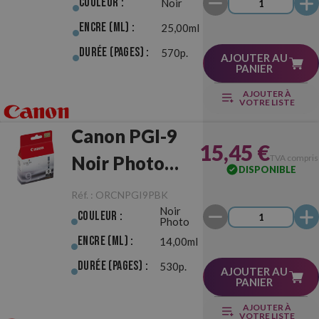
Couleur :
Noir
Encre (ml) :
25,00ml
Durée (pages) :
570p.
AJOUTER AU
PANIER
AJOUTER À
VOTRE LISTE
Canon PGI-9
15,45 €
Noir Photo
TVA compris
DISPONIBLE
Originale
Réf. :
ORCNPGI9PBK
Noir
Couleur :
Photo
Encre (ml) :
14,00ml
Durée (pages) :
530p.
AJOUTER AU
PANIER
AJOUTER À
VOTRE LISTE