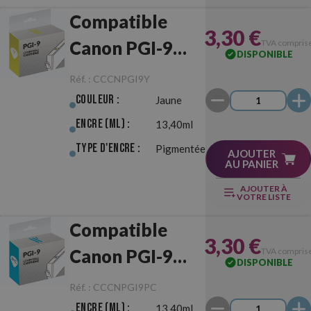
Compatible
3,30 €
Canon PGI-9
TVA compris
DISPONIBLE
Jaune
Réf. :
CCCNPGI9Y
Couleur :
Jaune
Encre (ml) :
13,40ml
Type d'Encre :
Pigmentée
AJOUTER
AU PANIER
AJOUTER À
VOTRE LISTE
Compatible
3,30 €
Canon PGI-9
TVA compris
DISPONIBLE
Cyan-Photo
Réf. :
CCCNPGI9PC
Encre (ml) :
13,40ml