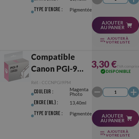
Type d'Encre :
Pigmentée
AJOUTER
AU PANIER
AJOUTER À
VOTRE LISTE
Compatible
3,30 €
Canon PGI-9
TVA compris
DISPONIBLE
Magenta Photo
Réf. :
CCCNPGI9PM
Magenta
Couleur :
Photo
Encre (ml) :
13,40ml
Type d'Encre :
Pigmentée
AJOUTER
AU PANIER
AJOUTER À
VOTRE LISTE