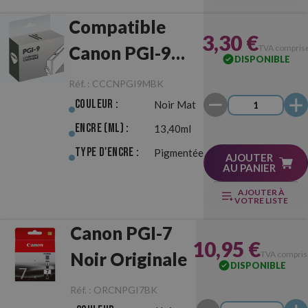
Compatible
3,30 €
Canon PGI-9
TVA compris
DISPONIBLE
Noir Mat
Réf. :
CCCNPGI9MBK
Couleur :
Noir Mat
Encre (ml) :
13,40ml
Type d'Encre :
Pigmentée
AJOUTER
AU PANIER
AJOUTER À
VOTRE LISTE
Canon PGI-7
10,95 €
Noir Originale
TVA compris
DISPONIBLE
Réf. :
ORCNPGI7BK