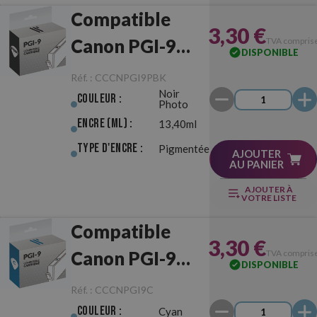
Compatible
3,30 €
Canon PGI-9
TVA compris
DISPONIBLE
Noir Photo
Réf. :
CCCNPGI9PBK
Noir
Couleur :
Photo
Encre (ml) :
13,40ml
Type d'Encre :
Pigmentée
AJOUTER
AU PANIER
AJOUTER À
VOTRE LISTE
Compatible
3,30 €
Canon PGI-9
TVA compris
DISPONIBLE
Cyan
Réf. :
CCCNPGI9C
Couleur :
Cyan