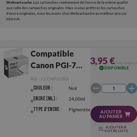
Webcartouche
. Les cartouches contiennent de l’encre de la même qualité
que celle des cartouches originales. Mais si vous préférez les cartouches
d’encre originales, nous les avons chez Webcartouche au meilleur prix sur
internet.
Compatible
3,95 €
Canon PGI-7
TVA compris
DISPONIBLE
Noir
Réf. :
CCCNPGI7BK
Couleur :
Noir
Encre (ml) :
24,00ml
Type d'Encre :
Pigmentée
AJOUTER
AU PANIER
AJOUTER À
VOTRE LISTE