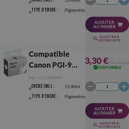
Type d'Encre :
Pigmentée
AJOUTER
AU PANIER
AJOUTER À
VOTRE LISTE
Compatible
3,30 €
Canon PGI-9
TVA compris
DISPONIBLE
Gris
Réf. :
CCCNPGI9G
Encre (ml) :
13,40ml
Type d'Encre :
Pigmentée
AJOUTER
AU PANIER
AJOUTER À
VOTRE LISTE