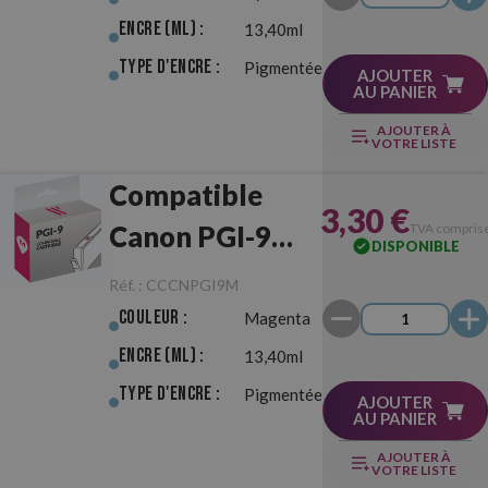
Encre (ml) :
13,40ml
Type d'Encre :
Pigmentée
AJOUTER
AU PANIER
AJOUTER À
VOTRE LISTE
Compatible
3,30 €
Canon PGI-9
TVA compris
DISPONIBLE
Magenta
Réf. :
CCCNPGI9M
Couleur :
Magenta
Encre (ml) :
13,40ml
Type d'Encre :
Pigmentée
AJOUTER
AU PANIER
AJOUTER À
VOTRE LISTE