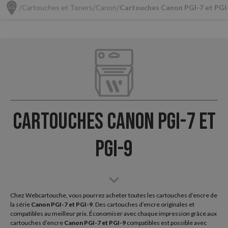
Cartouches et Toners
Canon
Cartouches Canon PGI-7 et PGI
Cartouches Canon PGI-7 et
PGI-9
Chez Webcartouche, vous pourrez acheter toutes les cartouches d’encre de
la série
Canon
PGI-7 et PGI-9
. Des cartouches d’encre originales et
compatibles au meilleur prix. Économiser avec chaque impression grâce aux
cartouches d’encre
Canon PGI-7 et PGI-9
compatibles est possible avec