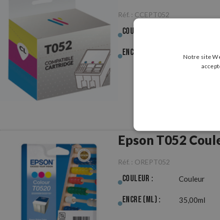
Réf. :
CCEPT052
Couleur :
Couleur
Encre (ml) :
34,50ml
Notre site We
accept
Epson T052 Coule
Réf. :
OREPT052
Couleur :
Couleur
Encre (ml) :
35,00ml