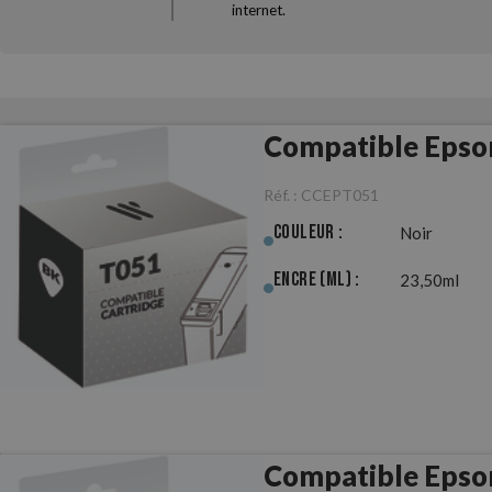
internet.
Compatible Epso
Réf. :
CCEPT051
Couleur :
Noir
Encre (ml) :
23,50ml
Compatible Epso