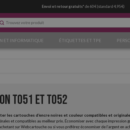
Envoi et retour gratuits*
de 60 € (standard 4,95 €)
N ET INFORMATIQUE
ÉTIQUETTES ET TPE
PERS
on T051 et T052
ter les cartouches d’encre noires et couleur compatibles et originale
ginales et compatibles au meilleur prix. Économiser avec chaque impression g
chetant sur Webcartouche ou si vous préférez économiser de l’argent en ache