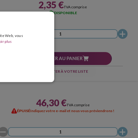
2,35 €
TVA comprise
DISPONIBLE
site Web, vous
ir plus
AJOUTER AU PANIER
AJOUTER À VOTRE LISTE
46,30 €
TVA comprise
ÉPUISÉ
Indiquez votre e-mail et nous vous préviendrons !