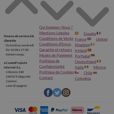
Qui Sommes-Nous ?
Mentions Légales
España
Heures de service à la
Conditions de Vente
France
United
clientèle
Conditions d'Envoi
Kingdom
Du lundi au vendredi
Garantie et retours
De 10:00 à 17:00
Ireland
Ininterrompu
Modes de Paiement
Portugal
Politique de
Deutschland
eCommProjects
Confidentialité
Italia
México
Internet S.L.
Politique de Cookies
C/Azorín 140
Chile
24010 Trobajo del
Contact
Colombia
Camino
León (Espagne)