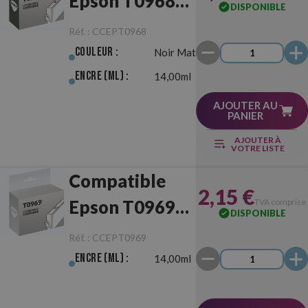
Epson T0968
DISPONIBLE
Noir Mat
Réf. :
CCEPT0968
Couleur :
Noir Mat
Encre (ml) :
14,00ml
AJOUTER AU
PANIER
AJOUTER À
VOTRE LISTE
Compatible
2,15 €
Epson T0969
TVA comprise
DISPONIBLE
Noir Clair Clair
Réf. :
CCEPT0969
Encre (ml) :
14,00ml