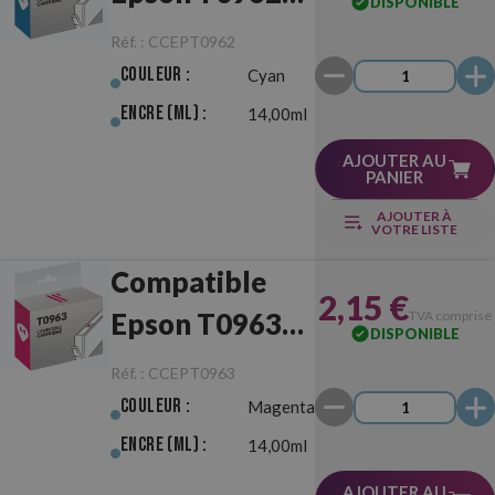
DISPONIBLE
Cyan
Réf. :
CCEPT0962
Couleur :
Cyan
Encre (ml) :
14,00ml
AJOUTER AU
PANIER
AJOUTER À
VOTRE LISTE
Compatible
2,15 €
Epson T0963
TVA comprise
DISPONIBLE
Magenta
Réf. :
CCEPT0963
Couleur :
Magenta
Encre (ml) :
14,00ml
AJOUTER AU