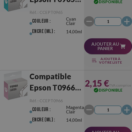
DISPONIBLE
Cyan Clair
Réf. :
CCEPT0965
Cyan
Couleur :
Clair
Encre (ml) :
14,00ml
AJOUTER AU
PANIER
AJOUTER À
VOTRE LISTE
Compatible
2,15 €
Epson T0966
TVA comprise
DISPONIBLE
Magenta Clair
Réf. :
CCEPT0966
Magenta
Couleur :
Clair
Encre (ml) :
14,00ml