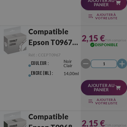
AJOUTER AU
PANIER
AJOUTER À
VOTRE LISTE
Compatible
2,15 €
Epson T0967
TVA comprise
DISPONIBLE
Noir Clair
Réf. :
CCEPT0967
Noir
Couleur :
Clair
Encre (ml) :
14,00ml
AJOUTER AU
PANIER
AJOUTER À
VOTRE LISTE
Compatible
2,15 €
TVA comprise