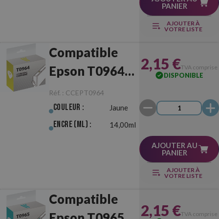
PANIER
AJOUTER À
VOTRE LISTE
Compatible
2,15 €
Epson T0964
TVA comprise
DISPONIBLE
Jaune
Réf. :
CCEPT0964
Couleur :
Jaune
Encre (ml) :
14,00ml
AJOUTER AU
PANIER
AJOUTER À
VOTRE LISTE
Compatible
2,15 €
Epson T0965
TVA comprise