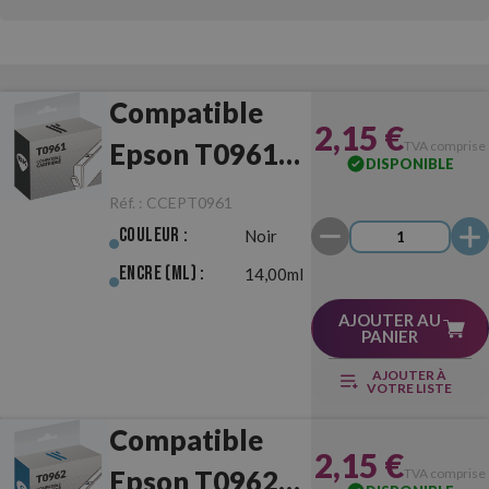
Compatible
2,15 €
Epson T0961
TVA comprise
DISPONIBLE
Noir
Réf. :
CCEPT0961
Couleur :
Noir
Encre (ml) :
14,00ml
AJOUTER AU
PANIER
AJOUTER À
VOTRE LISTE
Compatible
2,15 €
Epson T0962
TVA comprise