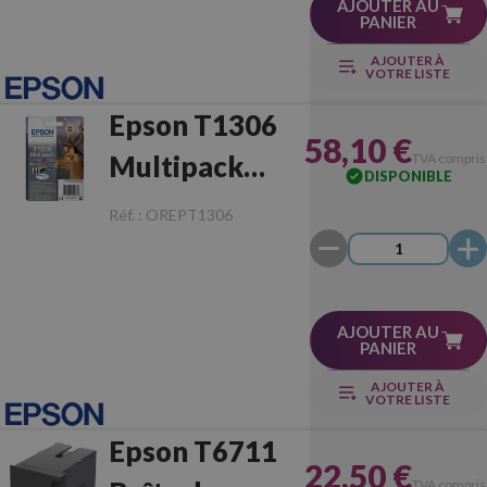
AJOUTER AU
PANIER
AJOUTER À
VOTRE LISTE
Epson T1306
58,10 €
Multipack
TVA compris
DISPONIBLE
Originale
Réf. :
OREPT1306
AJOUTER AU
PANIER
AJOUTER À
VOTRE LISTE
Epson T6711
22,50 €
TVA compris