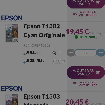
AJOUTER AU
PANIER
AJOUTER À
VOTRE LISTE
Epson T1302
19,45 €
Cyan Originale
TVA compris
DISPONIBLE
Réf. :
OREPT1302
Couleur :
Cyan
Encre (ml) :
10,10ml
AJOUTER AU
PANIER
AJOUTER À
VOTRE LISTE
Epson T1303
20,45 €
TVA compris