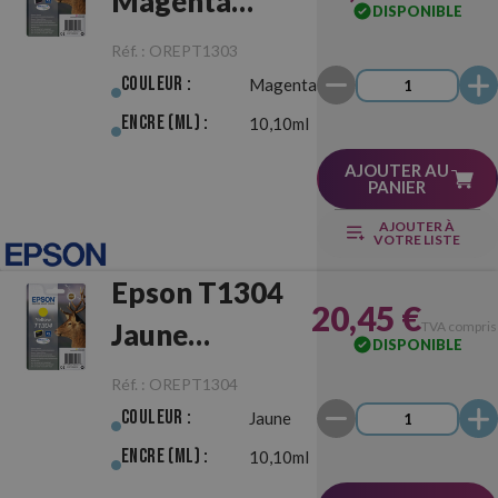
Magenta
DISPONIBLE
Originale
Réf. :
OREPT1303
Couleur :
Magenta
Encre (ml) :
10,10ml
AJOUTER AU
PANIER
AJOUTER À
VOTRE LISTE
Epson T1304
20,45 €
Jaune
TVA compris
DISPONIBLE
Originale
Réf. :
OREPT1304
Couleur :
Jaune
Encre (ml) :
10,10ml