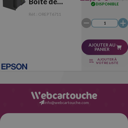
Boîte de
DISPONIBLE
Maintenance
Réf. :
OREPT6711
AJOUTER AU
PANIER
AJOUTER À
VOTRE LISTE
info@webcartouche.com