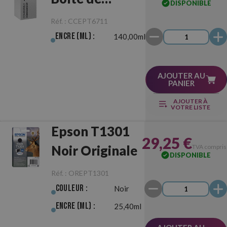
DISPONIBLE
Maintenance
Réf. :
CCEPT6711
Compatible
Encre (ml) :
140,00ml
AJOUTER AU
PANIER
AJOUTER À
VOTRE LISTE
Epson T1301
29,25 €
Noir Originale
TVA compris
DISPONIBLE
Réf. :
OREPT1301
Couleur :
Noir
Encre (ml) :
25,40ml