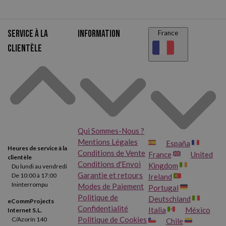
Service à la
Information
France
clientèle
Qui Sommes-Nous ?
Mentions Légales
España
Heures de service à la
Conditions de Vente
France
United
clientèle
Conditions d'Envoi
Kingdom
Du lundi au vendredi
Garantie et retours
De 10:00 à 17:00
Ireland
Ininterrompu
Modes de Paiement
Portugal
Politique de
Deutschland
eCommProjects
Confidentialité
Italia
México
Internet S.L.
Politique de Cookies
C/Azorín 140
Chile