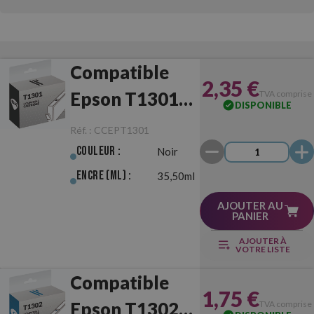
Compatible
2,35 €
Epson T1301
TVA comprise
DISPONIBLE
Noir
Réf. :
CCEPT1301
Couleur :
Noir
Encre (ml) :
35,50ml
AJOUTER AU
PANIER
AJOUTER À
VOTRE LISTE
Compatible
1,75 €
Epson T1302
TVA comprise