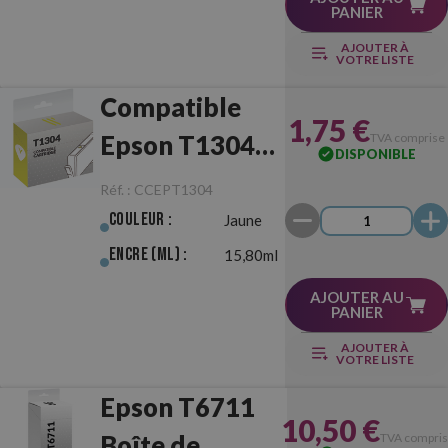
PANIER
AJOUTER À
VOTRE LISTE
Compatible
1,75 €
Epson T1304
TVA comprise
DISPONIBLE
Jaune
Réf. :
CCEPT1304
Couleur :
Jaune
Encre (ml) :
15,80ml
AJOUTER AU
PANIER
AJOUTER À
VOTRE LISTE
Epson T6711
10,50 €
Boîte de
TVA compri