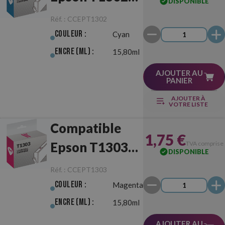
DISPONIBLE
Cyan
Réf. :
CCEPT1302
Couleur :
Cyan
Encre (ml) :
15,80ml
AJOUTER AU
PANIER
AJOUTER À
VOTRE LISTE
Compatible
1,75 €
Epson T1303
TVA comprise
DISPONIBLE
Magenta
Réf. :
CCEPT1303
Couleur :
Magenta
Encre (ml) :
15,80ml
AJOUTER AU