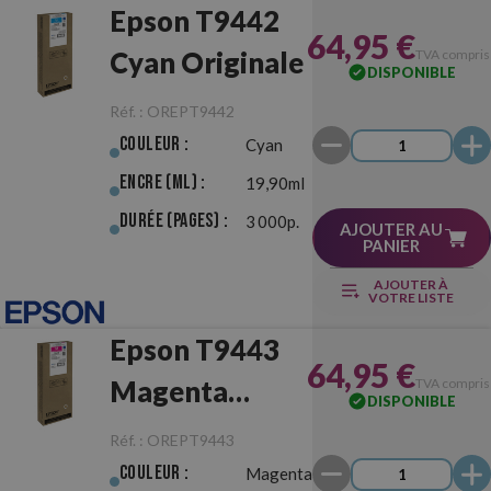
Epson T9442
64,95 €
Cyan Originale
TVA compris
DISPONIBLE
Réf. :
OREPT9442
Couleur :
Cyan
Encre (ml) :
19,90ml
Durée (pages) :
3 000p.
AJOUTER AU
PANIER
AJOUTER À
VOTRE LISTE
Epson T9443
64,95 €
Magenta
TVA compris
DISPONIBLE
Originale
Réf. :
OREPT9443
Couleur :
Magenta