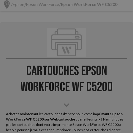
Epson
Epson WorkForce
Epson WorkForce WF C5200
Cartouches Epson
WorkForce WF C5200
Achetez maintenant les cartouches d'encre pour votre
imprimante Epson
WorkForce WF C5200 sur
Webcartouche
au meilleur prix ! Ne manquez
pas les cartouches dont votre imprimante Epson WorkForce WF C5200 a
besoin pour ne jamais cesser d'imprimer. Toutes nos cartouches d'encre