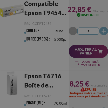
Compatible
22,85 €
Epson T9454
TVA compris
DISPONIBLE
XL Jaune
Réf. :
CCEPT9454
Couleur :
Jaune
Durée (pages) :
5 000p.
AJOUTER AU
PANIER
AJOUTER À
VOTRE LISTE
Epson T6716
8,25 €
Boîte de
TVA comprise
ÉPUISÉ
Maintenance
Indiquez votre e-mail et
Réf. :
CCEPT6716
nous vous préviendrons !
Compatible
Encre (ml) :
70,00ml