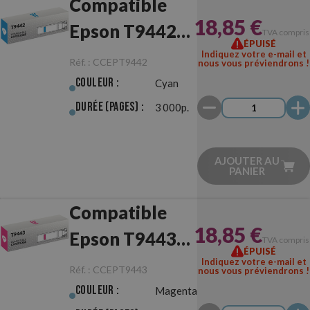
Compatible
18,85 €
Epson T9442
TVA compris
ÉPUISÉ
Cyan
Indiquez votre e-mail et
Réf. :
CCEPT9442
nous vous préviendrons !
Couleur :
Cyan
Durée (pages) :
3 000p.
AJOUTER AU
PANIER
Compatible
18,85 €
Epson T9443
TVA compris
ÉPUISÉ
Magenta
Indiquez votre e-mail et
Réf. :
CCEPT9443
nous vous préviendrons !
Couleur :
Magenta