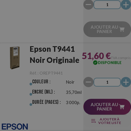
AJOUTER AU
PANIER
Epson T9441
51,60 €
Noir Originale
TVA compris
DISPONIBLE
Réf. :
OREPT9441
Couleur :
Noir
Encre (ml) :
35,70ml
Durée (pages) :
3 000p.
AJOUTER AU
PANIER
AJOUTER À
VOTRE LISTE