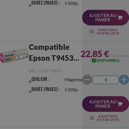
Durée (pages) :
5 000p.
AJOUTER AU
PANIER
AJOUTER À
VOTRE LISTE
Compatible
22,85 €
Epson T9453
TVA compris
DISPONIBLE
XL Magenta
Réf. :
CCEPT9453
Couleur :
Magenta
Durée (pages) :
5 000p.
AJOUTER AU
PANIER
AJOUTER À
VOTRE LISTE