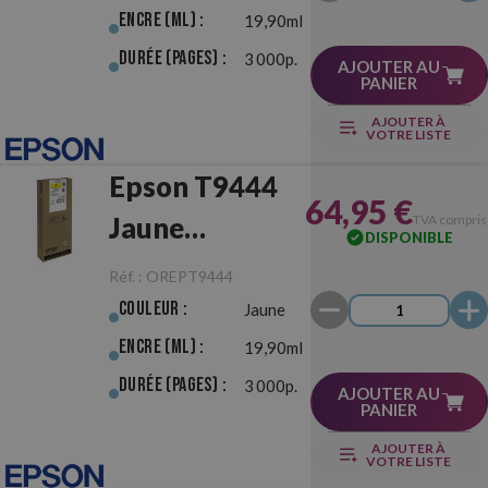
Encre (ml) :
19,90ml
Durée (pages) :
3 000p.
AJOUTER AU
PANIER
AJOUTER À
VOTRE LISTE
Epson T9444
64,95 €
Jaune
TVA compris
DISPONIBLE
Originale
Réf. :
OREPT9444
Couleur :
Jaune
Encre (ml) :
19,90ml
Durée (pages) :
3 000p.
AJOUTER AU
PANIER
AJOUTER À
VOTRE LISTE