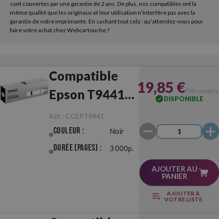
sont couvertes par une garantie de 2 ans. De plus, nos compatibles ont la
même qualité que les originaux et leur utilisation n'interfère pas avec la
garantie de votre imprimante. En sachant tout cela : qu'attendez-vous pour
faire votre achat chez Webcartouche ?
Compatible
19,85 €
Epson T9441
TVA compris
DISPONIBLE
Noir
Réf. :
CCEPT9441
Couleur :
Noir
Durée (pages) :
3 000p.
AJOUTER AU
PANIER
AJOUTER À
VOTRE LISTE