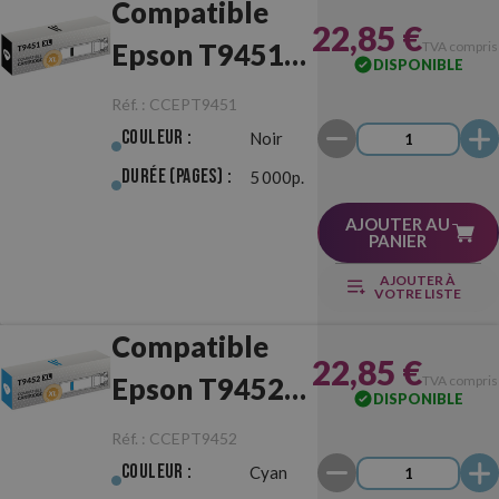
Compatible
22,85 €
Epson T9451
TVA compris
DISPONIBLE
XL Noir
Réf. :
CCEPT9451
Couleur :
Noir
Durée (pages) :
5 000p.
AJOUTER AU
PANIER
AJOUTER À
VOTRE LISTE
Compatible
22,85 €
Epson T9452
TVA compris
DISPONIBLE
XL Cyan
Réf. :
CCEPT9452
Couleur :
Cyan