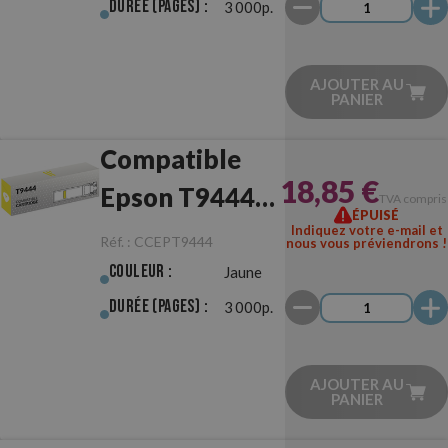
Durée (pages) :
3 000p.
AJOUTER AU
PANIER
Compatible
18,85 €
Epson T9444
TVA compris
ÉPUISÉ
Jaune
Indiquez votre e-mail et
Réf. :
CCEPT9444
nous vous préviendrons !
Couleur :
Jaune
Durée (pages) :
3 000p.
AJOUTER AU
PANIER