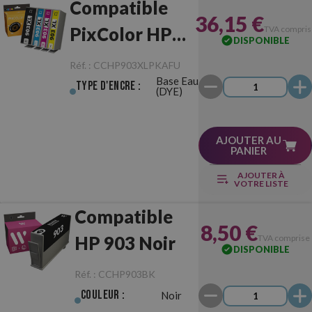
Compatible
36,15 €
PixColor HP
TVA compris
DISPONIBLE
903XL Pack 4
Réf. :
CCHP903XLPKAFU
Base Eau
(BK/C/M/Y)
Type d'Encre :
(DYE)
Anti-Firmware
Update
AJOUTER AU
PANIER
AJOUTER À
VOTRE LISTE
Compatible
8,50 €
HP 903 Noir
TVA comprise
DISPONIBLE
Réf. :
CCHP903BK
Couleur :
Noir