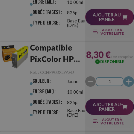
Firmware
Encre (ml) :
10,00ml
Durée (pages) :
825p.
Update
AJOUTER AU
PANIER
Base Eau
Type d'Encre :
(DYE)
AJOUTER À
VOTRE LISTE
Compatible
8,30 €
PixColor HP
TVA comprise
DISPONIBLE
903XL Jaune
Réf. :
CCHP903XLYAFU
Anti-Firmware
Couleur :
Jaune
Update
Encre (ml) :
10,00ml
Durée (pages) :
825p.
AJOUTER AU
PANIER
Base Eau
Type d'Encre :
(DYE)
AJOUTER À
VOTRE LISTE