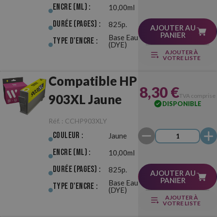
Encre (ml) :
10,00ml
Durée (pages) :
825p.
AJOUTER AU
PANIER
Base Eau
Type d'Encre :
(DYE)
AJOUTER À
VOTRE LISTE
Compatible HP
8,30 €
903XL Jaune
TVA comprise
DISPONIBLE
Réf. :
CCHP903XLY
Couleur :
Jaune
Encre (ml) :
10,00ml
Durée (pages) :
825p.
AJOUTER AU
PANIER
Base Eau
Type d'Encre :
(DYE)
AJOUTER À
VOTRE LISTE