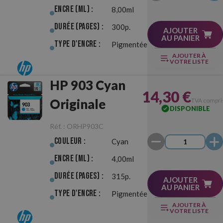
Encre (ml) :
8,00ml
Durée (pages) :
300p.
AJOUTER
AU PANIER
Type d'Encre :
Pigmentée
AJOUTER À
VOTRE LISTE
HP 903 Cyan
14,30 €
Originale
TVA compri
DISPONIBLE
Réf. :
ORHP903C
Couleur :
Cyan
Encre (ml) :
4,00ml
Durée (pages) :
315p.
AJOUTER
AU PANIER
Type d'Encre :
Pigmentée
AJOUTER À
VOTRE LISTE