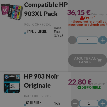
Compatible HP
36,15 €
903XL Pack
TVA compris
ÉPUISÉ
Indiquez votre e-mail et
Réf. :
CCHP903XL
nous vous préviendrons !
Base
Type d'Encre :
Eau
(DYE)
AJOUTER AU
PANIER
HP 903 Noir
22,80 €
Originale
TVA compri
DISPONIBLE
Réf. :
ORHP903BK
Couleur :
Noir