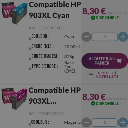
Compatible HP
8,30 €
903XL Cyan
TVA comprise
DISPONIBLE
Réf. :
CCHP903XLC
Couleur :
Cyan
Encre (ml) :
10,00ml
Durée (pages) :
825p.
AJOUTER AU
Base
PANIER
Type d'Encre :
Eau
(DYE)
AJOUTER À
VOTRE LISTE
Compatible HP
8,30 €
903XL
TVA comprise
DISPONIBLE
Magenta
Réf. :
CCHP903XLM
Couleur :
Magenta