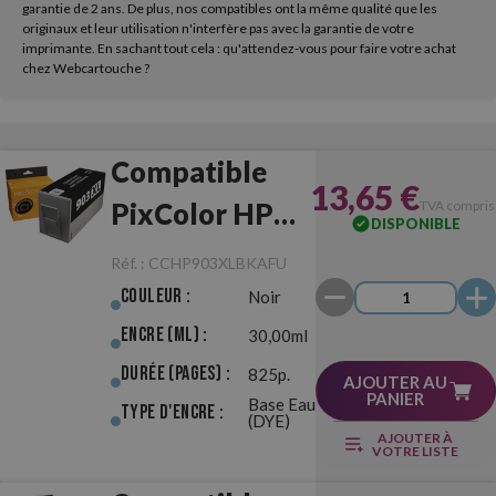
garantie de 2 ans. De plus, nos compatibles ont la même qualité que les
originaux et leur utilisation n'interfère pas avec la garantie de votre
imprimante. En sachant tout cela : qu'attendez-vous pour faire votre achat
chez Webcartouche ?
Compatible
13,65 €
PixColor HP
TVA compris
DISPONIBLE
903XL Noir
Réf. :
CCHP903XLBKAFU
Anti-Firmware
Couleur :
Noir
Update
Encre (ml) :
30,00ml
Durée (pages) :
825p.
AJOUTER AU
PANIER
Base Eau
Type d'Encre :
(DYE)
AJOUTER À
VOTRE LISTE