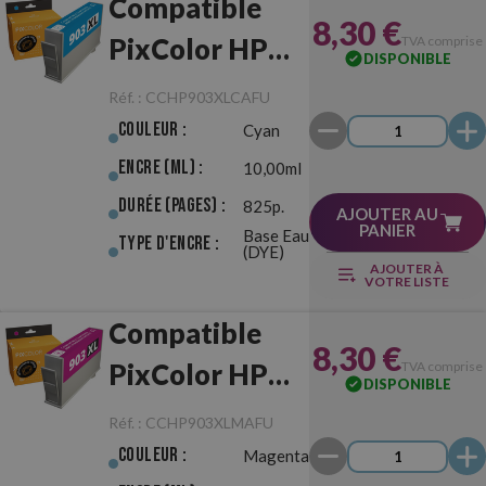
Compatible
8,30 €
PixColor HP
TVA comprise
DISPONIBLE
903XL Cyan
Réf. :
CCHP903XLCAFU
Anti-Firmware
Couleur :
Cyan
Update
Encre (ml) :
10,00ml
Durée (pages) :
825p.
AJOUTER AU
PANIER
Base Eau
Type d'Encre :
(DYE)
AJOUTER À
VOTRE LISTE
Compatible
8,30 €
PixColor HP
TVA comprise
DISPONIBLE
903XL
Réf. :
CCHP903XLMAFU
Magenta Anti-
Couleur :
Magenta