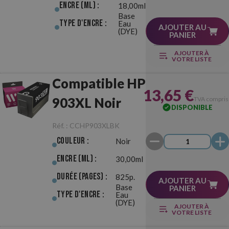
Encre (ml) :
18,00ml
Base
Type d'Encre :
Eau
AJOUTER AU
(DYE)
PANIER
AJOUTER À
VOTRE LISTE
Compatible HP
13,65 €
903XL Noir
TVA compris
DISPONIBLE
Réf. :
CCHP903XLBK
Couleur :
Noir
Encre (ml) :
30,00ml
Durée (pages) :
825p.
AJOUTER AU
Base
PANIER
Type d'Encre :
Eau
(DYE)
AJOUTER À
VOTRE LISTE