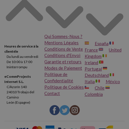
Qui Sommes-Nous ?
Mentions Légales
España
Heures de service à la
Conditions de Vente
France
United
clientèle
Conditions d'Envoi
Kingdom
Du lundi au vendredi
Garantie et retours
De 10:00 à 17:00
Ireland
Ininterrompu
Modes de Paiement
Portugal
Politique de
Deutschland
eCommProjects
Confidentialité
Italia
México
Internet S.L.
Politique de Cookies
C/Azorín 140
Chile
24010 Trobajo del
Contact
Colombia
Camino
León (Espagne)