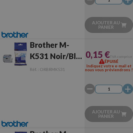
AJOUTER AU
PANIER
Brother M-
0,15 €
K531 Noir/Bleu
TVA comprise
ÉPUISÉ
Originale
Indiquez votre e-mail et
Réf. :
ORBRMK531
nous vous préviendrons !
AJOUTER AU
PANIER