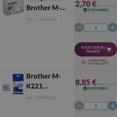
2,70 €
Brother M-
TVA comprise
DISPONIBLE
K231
Réf. :
CCBRMK231
Noir/Blanc
AJOUTER AU
PANIER
AJOUTER À
VOTRE LISTE
Brother M-
8,85 €
K221
TVA comprise
DISPONIBLE
Noir/Blanc
Réf. :
ORBRMK221
Originale