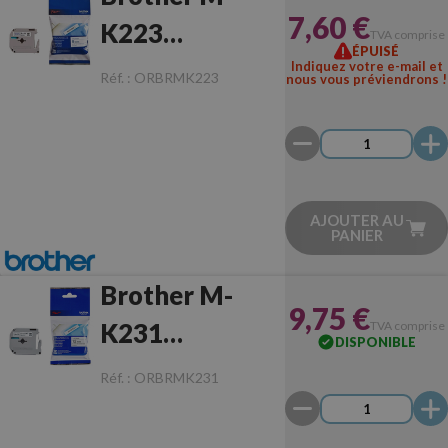
7,60 €
K223
TVA comprise
ÉPUISÉ
Bleu/Blanc
Indiquez votre e-mail et
Réf. :
ORBRMK223
nous vous préviendrons !
Originale
AJOUTER AU
PANIER
Brother M-
9,75 €
K231
TVA comprise
DISPONIBLE
Noir/Blanc
Réf. :
ORBRMK231
Originale