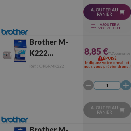
AJOUTER AU
PANIER
AJOUTER À
VOTRE LISTE
Brother M-
8,85 €
K222
TVA comprise
ÉPUISÉ
Rouge/Blanc
Indiquez votre e-mail et
Réf. :
ORBRMK222
nous vous préviendrons !
Originale
AJOUTER AU
PANIER
Brother M-