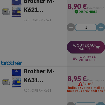
Brother M-
8,90 €
K621
TVA comprise
DISPONIBLE
Noir/Jaune
Réf. :
ORBRMK621
Originale
AJOUTER AU
PANIER
AJOUTER À
VOTRE LISTE
Brother M-
8,95 €
K631
TVA comprise
ÉPUISÉ
Noir/Jaune
Indiquez votre e-mail et
Réf. :
ORBRMK631
nous vous préviendrons !
Originale