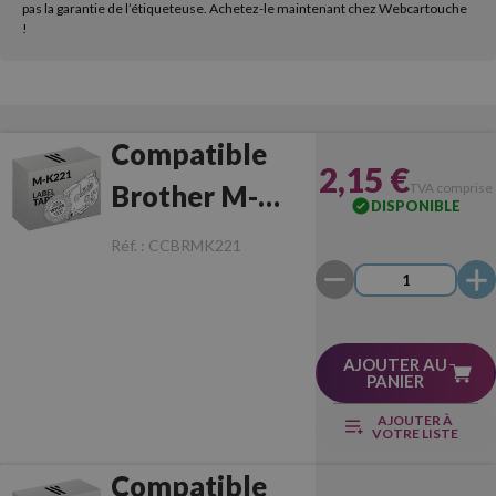
pas la garantie de l’étiqueteuse. Achetez-le maintenant chez Webcartouche
!
Compatible
2,15 €
Brother M-
TVA comprise
DISPONIBLE
K221
Réf. :
CCBRMK221
Noir/Blanc
AJOUTER AU
PANIER
AJOUTER À
VOTRE LISTE
Compatible