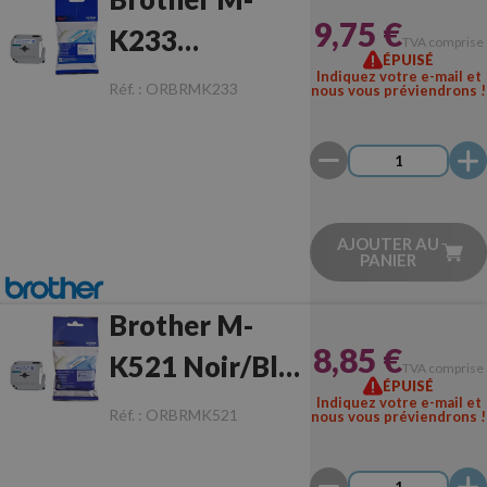
9,75 €
K233
TVA comprise
ÉPUISÉ
Bleu/Blanc
Indiquez votre e-mail et
Réf. :
ORBRMK233
nous vous préviendrons !
Originale
AJOUTER AU
PANIER
Brother M-
8,85 €
K521 Noir/Bleu
TVA comprise
ÉPUISÉ
Originale
Indiquez votre e-mail et
Réf. :
ORBRMK521
nous vous préviendrons !