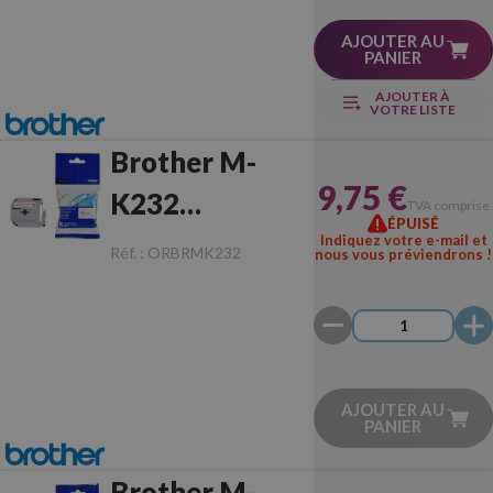
AJOUTER AU
PANIER
AJOUTER À
VOTRE LISTE
Brother M-
9,75 €
K232
TVA comprise
ÉPUISÉ
Rouge/Blanc
Indiquez votre e-mail et
Réf. :
ORBRMK232
nous vous préviendrons !
Originale
AJOUTER AU
PANIER
Brother M-