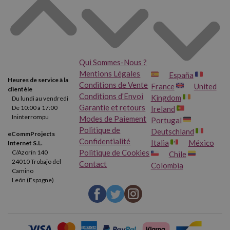
Qui Sommes-Nous ?
Mentions Légales
España
Heures de service à la
Conditions de Vente
France
United
clientèle
Conditions d'Envoi
Kingdom
Du lundi au vendredi
Garantie et retours
De 10:00 à 17:00
Ireland
Ininterrompu
Modes de Paiement
Portugal
Politique de
Deutschland
eCommProjects
Confidentialité
Italia
México
Internet S.L.
Politique de Cookies
C/Azorín 140
Chile
24010 Trobajo del
Contact
Colombia
Camino
León (Espagne)