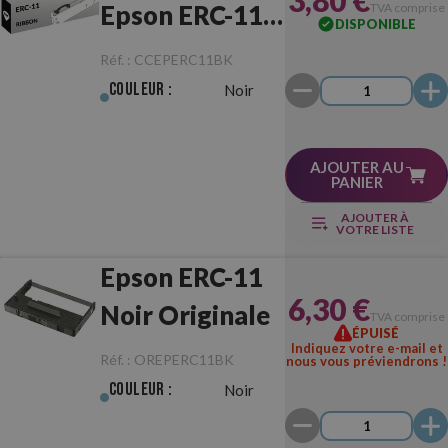
3,80 €
Epson ERC-11
TVA comprise
DISPONIBLE
Noir
Réf. :
CCEPERC11BK
Couleur :
Noir
AJOUTER AU
PANIER
AJOUTER À
VOTRE LISTE
Epson ERC-11
6,30 €
Noir Originale
TVA comprise
ÉPUISÉ
Indiquez votre e-mail et
Réf. :
OREPERC11BK
nous vous préviendrons !
Couleur :
Noir