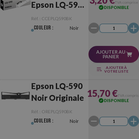
3,20 €
Epson LQ-590
TVA comprise
DISPONIBLE
Noir
Réf. :
CCEPLQ590BK
Couleur :
Noir
AJOUTER AU
PANIER
AJOUTER À
VOTRE LISTE
Epson LQ-590
15,70 €
Noir Originale
TVA compris
DISPONIBLE
Réf. :
OREPLQ590BK
Couleur :
Noir