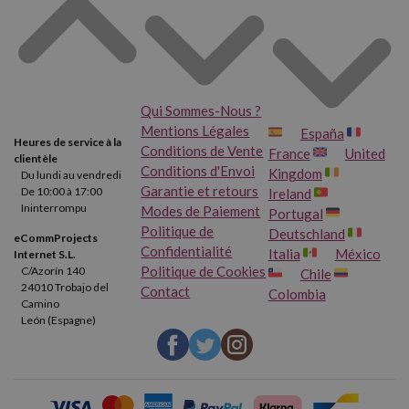
Qui Sommes-Nous ?
Mentions Légales
España
Heures de service à la
Conditions de Vente
France
United
clientèle
Conditions d'Envoi
Kingdom
Du lundi au vendredi
Garantie et retours
De 10:00 à 17:00
Ireland
Ininterrompu
Modes de Paiement
Portugal
Politique de
Deutschland
eCommProjects
Confidentialité
Italia
México
Internet S.L.
Politique de Cookies
C/Azorín 140
Chile
24010 Trobajo del
Contact
Colombia
Camino
León (Espagne)