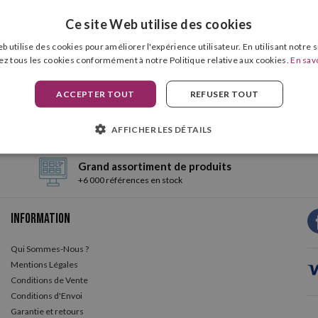
Ce site Web utilise des cookies
Oh ! Nous n'avons aucun produit dans cette catégorie.
b utilise des cookies pour améliorer l'expérience utilisateur. En utilisant notre 
ez tous les cookies conformément à notre Politique relative aux cookies.
En savo
ACCEPTER TOUT
REFUSER TOUT
AFFICHER LES DÉTAILS
Grand assortiment de produits
+6 000 références en stock
Information
Qui Sommes-Nous ?
Mentions Légales
Conditions de Vente
Conditions d'Envoi
Garantie et retours