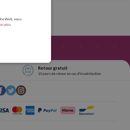
site Web, vous
ir plus
Retour gratuit
15 jours de retour en cas d'insatisfaction