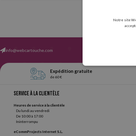
Notre site We
accept
info@webcartouche.com
Expédition gratuite
de 60 €
Service à la clientèle
Heures de service à la clientèle
Du lundi au vendredi
De 10:00 à 17:00
Ininterrompu
eCommProjects Internet S.L.