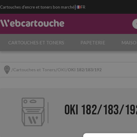
|
Cartouches d'encre et toners bon marché
FR
CARTOUCHES ET TONERS
PAPETERIE
MAISO
Cartouches et Toners
OKI
OKI 182/183/192
OKI 182/183/19