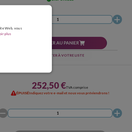
site Web, vous
ir plus
AJOUTER AU PANIER
AJOUTER À VOTRE LISTE
252,50 €
TVA comprise
ÉPUISÉ
Indiquez votre e-mail et nous vous préviendrons !