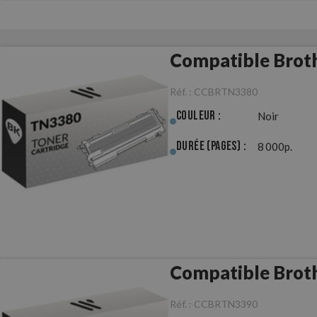
Compatible Brot
Réf. :
CCBRTN3380
Couleur :
Noir
Durée (pages) :
8 000p.
Compatible Brot
Réf. :
CCBRTN3390