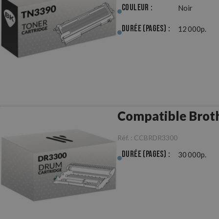
Couleur :
Noir
Durée (pages) :
12 000p.
Compatible Brot
Réf. :
CCBRDR3300
Durée (pages) :
30 000p.