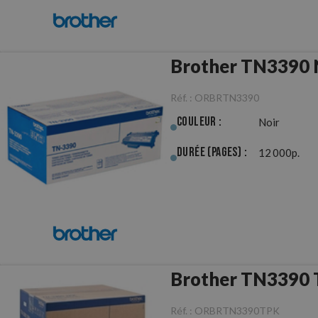
Brother TN3390 N
Réf. :
ORBRTN3390
Couleur :
Noir
Durée (pages) :
12 000p.
Brother TN3390 T
Réf. :
ORBRTN3390TPK