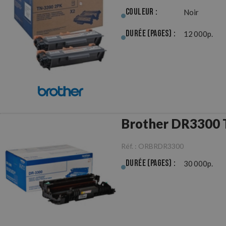
Couleur :
Noir
Durée (pages) :
12 000p.
Réf. :
ORBRDR3300
Durée (pages) :
30 000p.