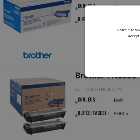
Couleur :
Noir
Durée (pages) :
8 000p.
Notre site We
accept
Brother TN3380 T
Réf. :
ORBRTN3380TPK
Couleur :
Noir
Durée (pages) :
8 000p.