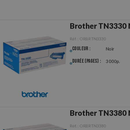
Brother TN3330 N
Réf. :
ORBRTN3330
Couleur :
Noir
Durée (pages) :
3 000p.
Brother TN3380 N
Réf. :
ORBRTN3380