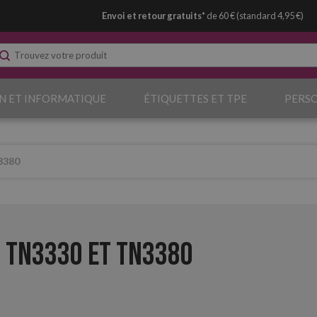
Envoi et retour gratuits*
de 60 € (standard 4,95 €)
N ET INFORMATIQUE
ÉTIQUETTES ET TPE
PERS
3380
 TN3330 et TN3380