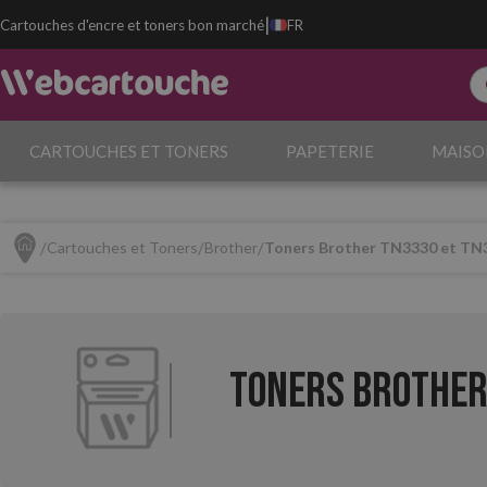
|
Cartouches d'encre et toners bon marché
FR
CARTOUCHES ET TONERS
PAPETERIE
MAISO
Cartouches et Toners
Brother
Toners Brother TN3330 et TN
Toners Brother