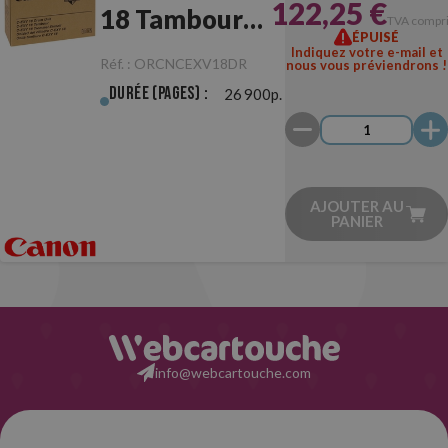
122,25 €
18 Tambour
TVA compr
ÉPUISÉ
Originale
Indiquez votre e-mail et
Réf. :
ORCNCEXV18DR
nous vous préviendrons !
Durée (pages) :
26 900p.
AJOUTER AU
PANIER
info@webcartouche.com