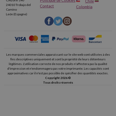
Politique de Cookies
C/Azorín 140
Chile
24010 Trobajo del
Contact
Colombia
Camino
León (Espagne)
Les marques commerciales apparaissant sur le site web sont utilisées à des
fins descriptives uniquement et sont la propriété de leurs détenteurs
légitimes. L'utilisation correcte de nos produits n'affectera pas la qualité
d'impression et n'endommagera pas votre imprimante. Les capacités sont
approximatives car il n'est pas possible de spécifier des quantités exactes.
Copyright 2026 ©
Tous droits réservés