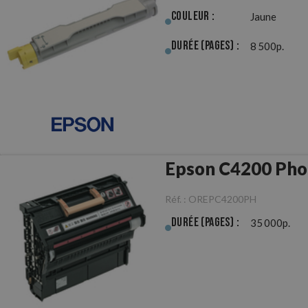
Couleur :
Jaune
Durée (pages) :
8 500p.
Epson 
Réf. :
OREPC4200PH
Durée (pages) :
35 000p.