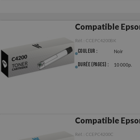
Compatible Epso
Réf. :
CCEPC4200BK
Couleur :
Noir
Durée (pages) :
10 000p.
Compatible Epso
Réf. :
CCEPC4200C