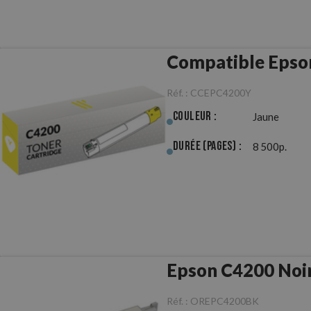
Compatible Epso
Réf. :
CCEPC4200Y
Couleur :
Jaune
Durée (pages) :
8 500p.
Epson C4200 Noir
Réf. :
OREPC4200BK