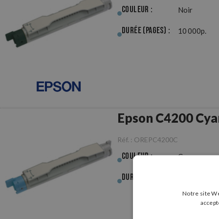
Couleur :
Noir
Durée (pages) :
10 000p.
Epson C4200 Cyan
Réf. :
OREPC4200C
Couleur :
Cyan
Durée (pages) :
8 500p.
Notre site We
accept