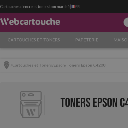
|
Cartouches d'encre et toners bon marché
FR
CARTOUCHES ET TONERS
PAPETERIE
MAISO
Cartouches et Toners
Epson
Toners Epson C4200
Toners Epson C