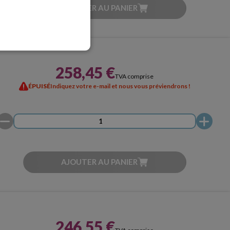
AJOUTER AU PANIER
258,45 €
TVA comprise
ÉPUISÉ
Indiquez votre e-mail et nous vous préviendrons !
AJOUTER AU PANIER
246,55 €