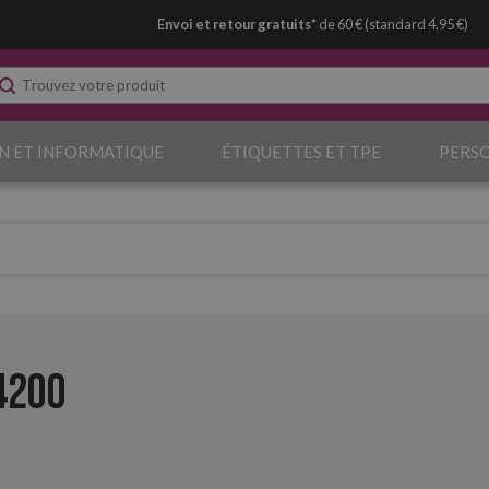
Envoi et retour gratuits*
de 60 € (standard 4,95 €)
N ET INFORMATIQUE
ÉTIQUETTES ET TPE
PERS
4200