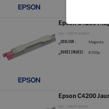
Epson C4200 Mag
Réf. :
OREPC4200M
Couleur :
Magenta
Durée (pages) :
8 500p.
Epson C4200 Jaun
Réf. :
OREPC4200Y