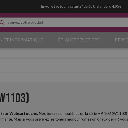
Envoi et retour gratuits*
de 60 € (standard 4,95 €)
N ET INFORMATIQUE
ÉTIQUETTES ET TPE
PERS
(W1103)
) sur Webcartouche.
Nos toners compatibles de la série HP 103 (W1103) ont
mante. Mais si vous préférez les toners monochromes originaux de HP, vous l