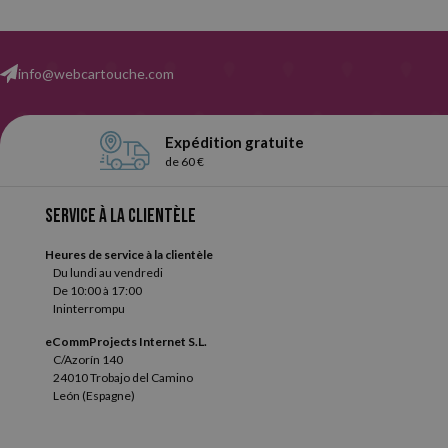
info@webcartouche.com
Expédition gratuite
de 60 €
Service à la clientèle
Heures de service à la clientèle
Du lundi au vendredi
De 10:00 à 17:00
Ininterrompu
eCommProjects Internet S.L.
C/Azorín 140
24010 Trobajo del Camino
León (Espagne)