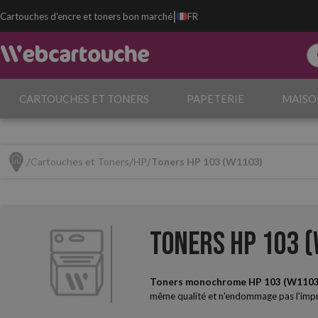
|
Cartouches d'encre et toners bon marché
FR
CARTOUCHES ET TONERS
PAPETERIE
MAISO
Cartouches et Toners
HP
Toners HP 103 (W1103)
Toners HP 103 
Toners monochrome HP 103 (W1103
même qualité et n'endommage pas l'impri