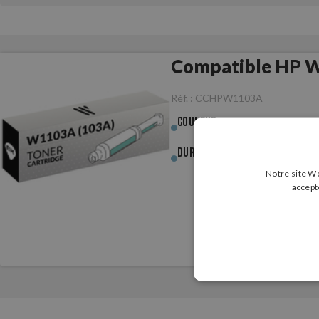
Compatible HP W
Réf. :
CCHPW1103A
Couleur :
Noir
Durée (pages) :
2 500p.
Notre site We
accept