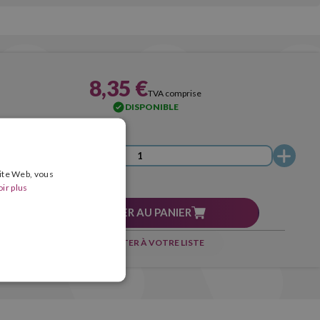
8,35 €
TVA comprise
DISPONIBLE
site Web, vous
ir plus
AJOUTER AU PANIER
AJOUTER À VOTRE LISTE