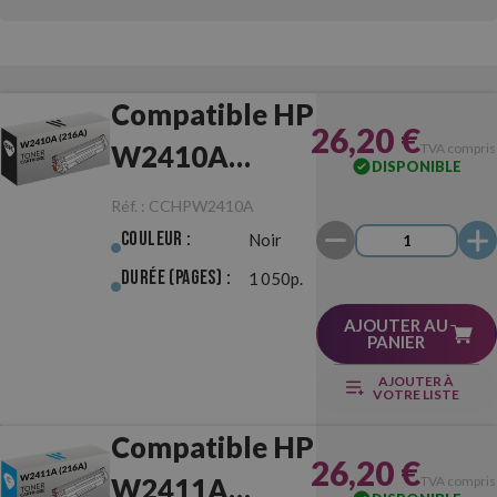
Compatible HP
26,20 €
W2410A
TVA compris
DISPONIBLE
(216A) Noir
Réf. :
CCHPW2410A
Couleur :
Noir
Durée (pages) :
1 050p.
AJOUTER AU
PANIER
AJOUTER À
VOTRE LISTE
Compatible HP
26,20 €
W2411A
TVA compris