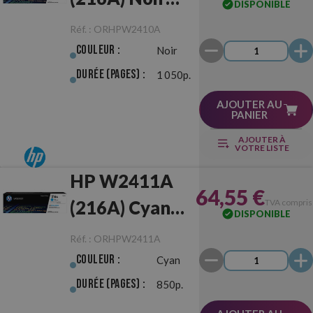
DISPONIBLE
Originale
Réf. :
ORHPW2410A
Couleur :
Noir
Durée (pages) :
1 050p.
AJOUTER AU
PANIER
AJOUTER À
VOTRE LISTE
HP W2411A
64,55 €
(216A) Cyan
TVA compris
DISPONIBLE
Originale
Réf. :
ORHPW2411A
Couleur :
Cyan
Durée (pages) :
850p.