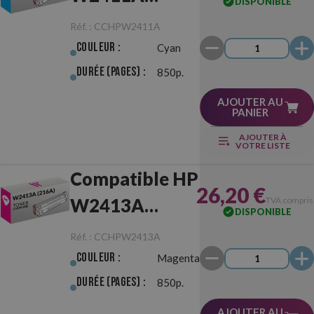
DISPONIBLE
(216A) Cyan
Réf. :
CCHPW2411A
Couleur :
Cyan
Durée (pages) :
850p.
AJOUTER AU
PANIER
AJOUTER À
VOTRE LISTE
Compatible HP
26,20 €
W2413A
TVA compris
DISPONIBLE
(216A)
Réf. :
CCHPW2413A
Magenta
Couleur :
Magenta
Durée (pages) :
850p.
AJOUTER AU