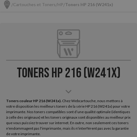
Cartouches et Toners
HP
Toners HP 216 (W241x)
Toners HP 216 (W241x)
Toners couleur HP 216 (W241x).
Chez Webcartouche, nous mettons à
votre disposition les meilleurs toners de la série HP 216 (W241x) pour votre
imprimante. Nos toners compatibles sont d’une qualité optimale (identiques
à celle des originaux) et les toners originaux sont disponibles au meilleur prix
que vous puissiez trouver sur internet. En outre, non seulement ces toners
n'endommagent pas l'imprimante, mais ils n'interfèrent pas avec la garantie
de votre imprimante.