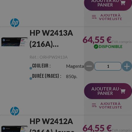
AJOUTER AU
PANIER
AJOUTER À
VOTRE LISTE
HP W2413A
64,55 €
(216A)
TVA compris
DISPONIBLE
Magenta
Réf. :
ORHPW2413A
Originale
Couleur :
Magenta
Durée (pages) :
850p.
AJOUTER AU
PANIER
AJOUTER À
VOTRE LISTE
HP W2412A
64,55 €
TVA compris