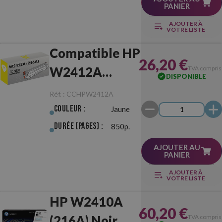
PANIER
AJOUTER À
VOTRE LISTE
Compatible HP
26,20 €
W2412A
TVA compris
DISPONIBLE
(216A) Jaune
Réf. :
CCHPW2412A
Couleur :
Jaune
Durée (pages) :
850p.
AJOUTER AU
PANIER
AJOUTER À
VOTRE LISTE
HP W2410A
60,20 €
(216A) Noir
TVA compris