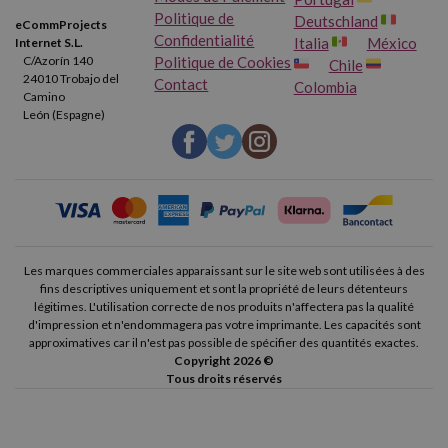
sont disponibles qu'en format haute capacité ou XL.
Politique de
Deutschland
eCommProjects
Confidentialité
Italia
México
Internet S.L.
Tous les consommables génériques que nous avons chez
Politique de Cookies
C/Azorín 140
Chile
Webcartouche, y compris les toners HP 216, sont totalement
24010 Trobajo del
Contact
Colombia
Camino
sûrs et fiables.
Ils ont été élaborés selon les normes de qualité les
León (Espagne)
plus élevées du marché et, avant d'être commercialisés, ont subi une
série de contrôles rigoureux pour garantir leur bon
fonctionnement. Quant à leur qualité, il suffit de voir leurs
impressions, elles n'ont rien à envier à celles réalisées avec des
toners d'origine !
Les marques commerciales apparaissant sur le site web sont utilisées à des
fins descriptives uniquement et sont la propriété de leurs détenteurs
légitimes. L'utilisation correcte de nos produits n'affectera pas la qualité
d'impression et n'endommagera pas votre imprimante. Les capacités sont
approximatives car il n'est pas possible de spécifier des quantités exactes.
Copyright 2026 ©
Tous droits réservés