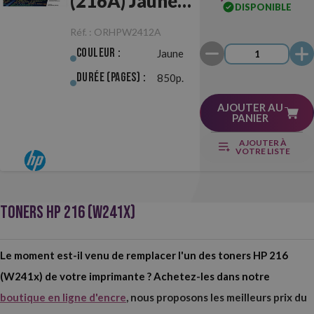
(216A) Jaune
DISPONIBLE
Originale
Réf. :
ORHPW2412A
Couleur :
Jaune
Durée (pages) :
850p.
AJOUTER AU
PANIER
AJOUTER À
VOTRE LISTE
TONERS HP 216 (W241X)
Le moment est-il venu de remplacer l'un des toners HP 216
(W241x) de votre imprimante ? Achetez-les dans notre
boutique en ligne d'encre
, nous proposons les meilleurs prix du