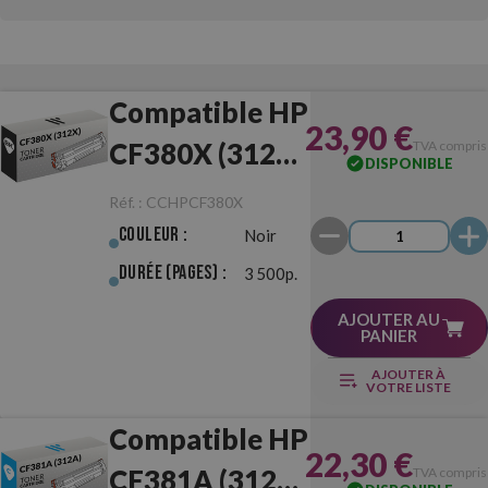
Compatible HP
23,90 €
CF380X (312X)
TVA compris
DISPONIBLE
Noir
Réf. :
CCHPCF380X
Couleur :
Noir
Durée (pages) :
3 500p.
AJOUTER AU
PANIER
AJOUTER À
VOTRE LISTE
Compatible HP
22,30 €
CF381A (312A)
TVA compris