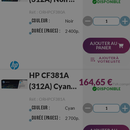
DISPONIBLE
Originale
Réf. :
ORHPCF380A
Couleur :
Noir
Durée (pages) :
2 400p.
AJOUTER AU
PANIER
AJOUTER À
VOTRE LISTE
HP CF381A
164,65 €
(312A) Cyan
TVA compr
DISPONIBLE
Originale
Réf. :
ORHPCF381A
Couleur :
Cyan
Durée (pages) :
2 700p.