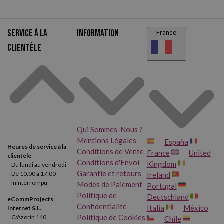
Service à la
Information
France
clientèle
Qui Sommes-Nous ?
Mentions Légales
España
Heures de service à la
Conditions de Vente
France
United
clientèle
Conditions d'Envoi
Kingdom
Du lundi au vendredi
Garantie et retours
De 10:00 à 17:00
Ireland
Ininterrompu
Modes de Paiement
Portugal
Politique de
Deutschland
eCommProjects
Confidentialité
Italia
México
Internet S.L.
Politique de Cookies
C/Azorín 140
Chile