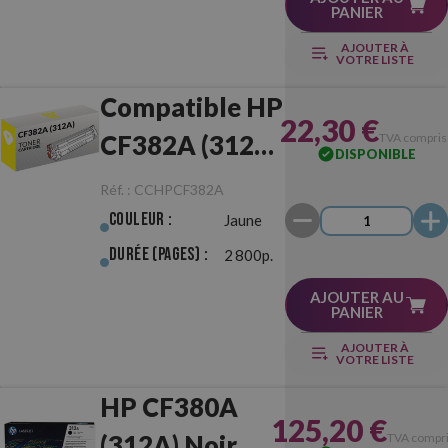
PANIER
AJOUTER À
VOTRE LISTE
Compatible HP
22,30 €
CF382A (312A)
TVA compris
DISPONIBLE
Jaune
Réf. :
CCHPCF382A
Couleur :
Jaune
Durée (pages) :
2 800p.
AJOUTER AU
PANIER
AJOUTER À
VOTRE LISTE
HP CF380A
125,20 €
(312A) Noir
TVA compr