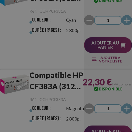
DISPONIBLE
Cyan
Réf. :
CCHPCF381A
Couleur :
Cyan
Durée (pages) :
2 800p.
AJOUTER AU
PANIER
AJOUTER À
VOTRE LISTE
Compatible HP
22,30 €
CF383A (312A)
TVA compris
DISPONIBLE
Magenta
Réf. :
CCHPCF383A
Couleur :
Magenta
Durée (pages) :
2 800p.
AJOUTER AU