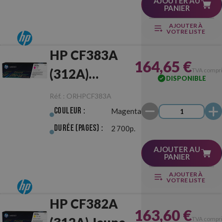
AJOUTER AU
PANIER
AJOUTER À
VOTRE LISTE
HP CF383A
164,65 €
(312A)
TVA compr
DISPONIBLE
Magenta
Réf. :
ORHPCF383A
Originale
Couleur :
Magenta
Durée (pages) :
2 700p.
AJOUTER AU
PANIER
AJOUTER À
VOTRE LISTE
HP CF382A
163,60 €
TVA compr