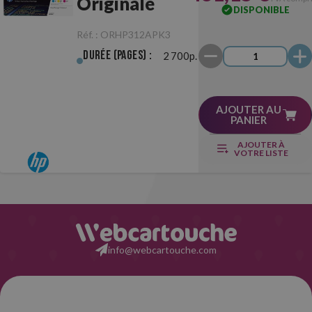
Originale
DISPONIBLE
Réf. :
ORHP312APK3
Durée (pages) :
2 700p.
AJOUTER AU
PANIER
AJOUTER À
VOTRE LISTE
info@webcartouche.com