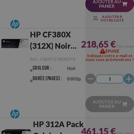
AJOUTER AU
PANIER
AJOUTER À
VOTRE LISTE
HP CF380X
218,65 €
(312X) Noir
TVA compr
ÉPUISÉ
Dual Pack Noir
Indiquez votre e-mail et
Réf. :
ORHPCF380XDPK
nous vous préviendrons !
Originale
Couleur :
Noir
Durée (pages) :
8 800p.
AJOUTER AU
PANIER
HP 312A Pack
461,15 €
TVA compr