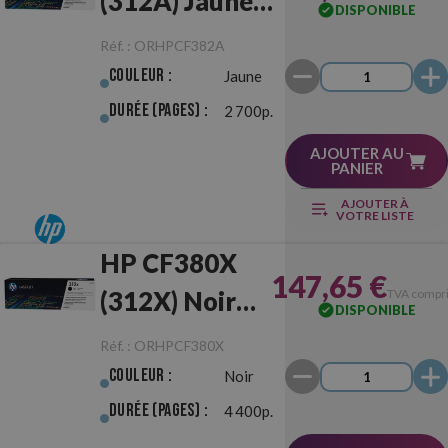
(312A) Jaune
DISPONIBLE
Originale
Réf. :
ORHPCF382A
Couleur :
Jaune
Durée (pages) :
2 700p.
AJOUTER AU
PANIER
AJOUTER À
VOTRE LISTE
HP CF380X
147,65 €
(312X) Noir
TVA compr
DISPONIBLE
Originale
Réf. :
ORHPCF380X
Couleur :
Noir
Durée (pages) :
4 400p.