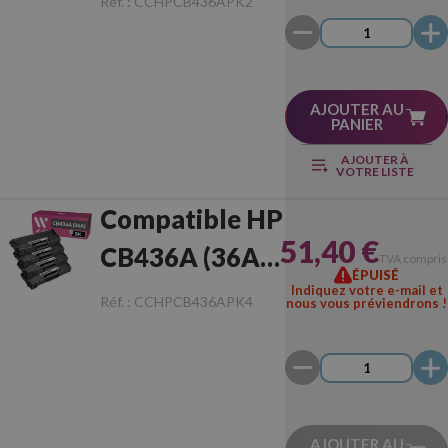
Réf. :
CCHPCB436APK2
Toners
AJOUTER AU
PANIER
AJOUTER À
VOTRE LISTE
Compatible HP
51,40 €
CB436A (36A)
TVA compris
ÉPUISÉ
Pack de 4
Indiquez votre e-mail et
Réf. :
CCHPCB436APK4
nous vous préviendrons !
Toners
AJOUTER AU