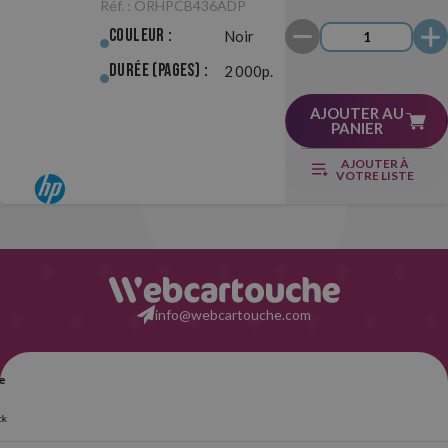
Réf. :
ORHPCB436ADP
Originale
Couleur :
Noir
Durée (pages) :
2 000p.
AJOUTER AU
PANIER
AJOUTER À
VOTRE LISTE
info@webcartouche.com