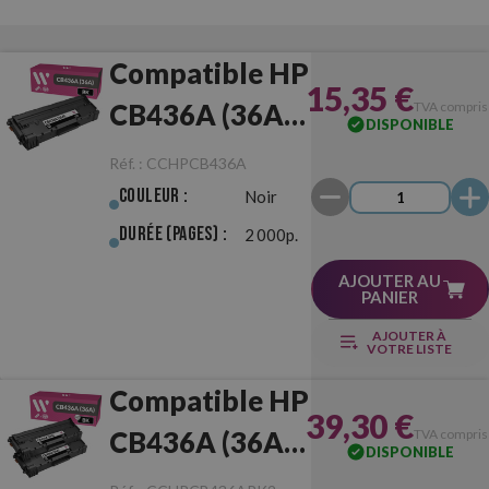
Compatible HP
15,35 €
CB436A (36A)
TVA compris
DISPONIBLE
Noir
Réf. :
CCHPCB436A
Couleur :
Noir
Durée (pages) :
2 000p.
AJOUTER AU
PANIER
AJOUTER À
VOTRE LISTE
Compatible HP
39,30 €
CB436A (36A)
TVA compris
DISPONIBLE
Pack de 2