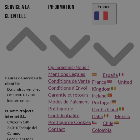
Service à la
Information
France
clientèle
Qui Sommes-Nous ?
Mentions Légales
España
Heures de service à la
Conditions de Vente
France
United
clientèle
Conditions d'Envoi
Kingdom
Du lundi au vendredi
Garantie et retours
De 10:00 à 17:00
Ireland
Ininterrompu
Modes de Paiement
Portugal
Politique de
Deutschland
eCommProjects
Confidentialité
Italia
México
Internet S.L.
Politique de Cookies
C/Azorín 140
Chile
24010 Trobajo del
Contact
Colombia
Camino
León (Espagne)