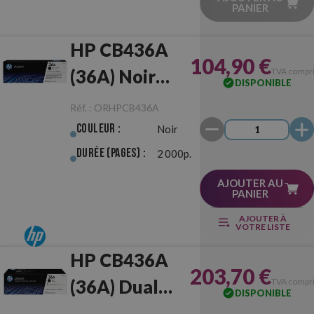
PANIER
HP CB436A
104,90 €
(36A) Noir
TVA compr
DISPONIBLE
Originale
Réf. :
ORHPCB436A
Couleur :
Noir
Durée (pages) :
2 000p.
AJOUTER AU
PANIER
AJOUTER À
VOTRE LISTE
HP CB436A
203,70 €
(36A) Dual
TVA compr
DISPONIBLE
Pack Noir