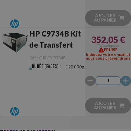
AJOUTER
AU PANIER
HP C9734B Kit
352,05 €
de Transfert
TVA comprise
ÉPUISÉ
Indiquez votre e-mail et
Réf. :
ORHPC9734B
nous vous préviendrons
!
Durée (pages) :
120 000p.
AJOUTER
AU PANIER