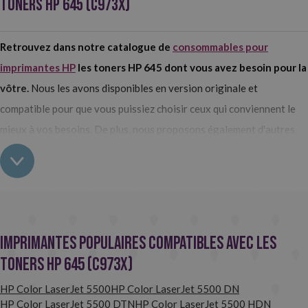
TONERS HP 645 (C973X)
Retrouvez dans notre catalogue de
consommables pour
imprimantes HP
les toners HP 645 dont vous avez besoin pour la
vôtre.
Nous les avons disponibles en version originale et
compatible pour que vous puissiez choisir ceux qui conviennent le
mieux à vos besoins. De plus, nous proposons également d'autres
consommables nécessaires tels que le fusible et le kit de transfert,
tous deux compatibles avec cette série de toner.
Achetez les toners HP 645 (C973x) chez Webcartouche
Originaux ou compatibles, comment voulez-vous que soient les
Imprimantes Populaires Compatibles avec les
toners HP 645 (C973x) de votre imprimante? Dans notre
Toners HP 645 (C973x)
boutique en ligne de cartouches d'encre
nous avons les deux
HP Color LaserJet 5500
HP Color LaserJet 5500 DN
options disponibles,
afin que vous puissiez choisir ceux qui
HP Color LaserJet 5500 DTN
HP Color LaserJet 5500 HDN