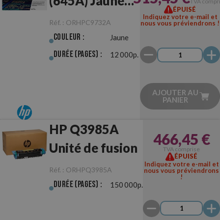
(645A) Jaune
TVA compr
ÉPUISÉ
Originale
Indiquez votre e-mail et
Réf. :
ORHPC9732A
nous vous préviendrons !
Couleur :
Jaune
Durée (pages) :
12 000p.
AJOUTER AU
PANIER
HP Q3985A
466,45 €
Unité de fusion
TVA comprise
ÉPUISÉ
Indiquez votre e-mail et
Réf. :
ORHPQ3985A
nous vous préviendrons
!
Durée (pages) :
150 000p.