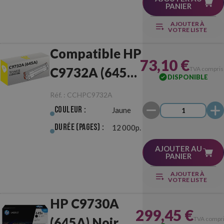
PANIER
AJOUTER À
VOTRE LISTE
Compatible HP
73,10 €
C9732A (645A)
TVA compris
DISPONIBLE
Jaune
Réf. :
CCHPC9732A
Couleur :
Jaune
Durée (pages) :
12 000p.
AJOUTER AU
PANIER
AJOUTER À
VOTRE LISTE
HP C9730A
299,45 €
(645A) Noir
TVA compr