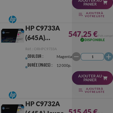
AJOUTER AU
PANIER
AJOUTER À
VOTRE LISTE
HP C9733A
547,25 €
(645A)
TVA compr
DISPONIBLE
Magenta
Réf. :
ORHPC9733A
Originale
Couleur :
Magenta
Durée (pages) :
12 000p.
AJOUTER AU
PANIER
AJOUTER À
VOTRE LISTE
HP C9732A
515,45 €