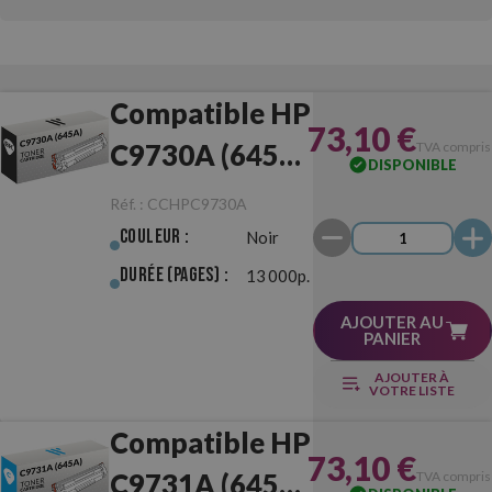
Compatible HP
73,10 €
C9730A (645A)
TVA compris
DISPONIBLE
Noir
Réf. :
CCHPC9730A
Couleur :
Noir
Durée (pages) :
13 000p.
AJOUTER AU
PANIER
AJOUTER À
VOTRE LISTE
Compatible HP
73,10 €
C9731A (645A)
TVA compris