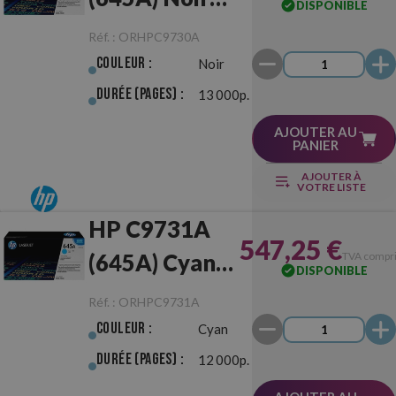
DISPONIBLE
Originale
Réf. :
ORHPC9730A
Couleur :
Noir
Durée (pages) :
13 000p.
AJOUTER AU
PANIER
AJOUTER À
VOTRE LISTE
HP C9731A
547,25 €
(645A) Cyan
TVA compr
DISPONIBLE
Originale
Réf. :
ORHPC9731A
Couleur :
Cyan
Durée (pages) :
12 000p.