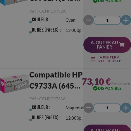
DISPONIBLE
Cyan
Réf. :
CCHPC9731A
Couleur :
Cyan
Durée (pages) :
12 000p.
AJOUTER AU
PANIER
AJOUTER À
VOTRE LISTE
Compatible HP
73,10 €
C9733A (645A)
TVA compris
DISPONIBLE
Magenta
Réf. :
CCHPC9733A
Couleur :
Magenta
Durée (pages) :
12 000p.
AJOUTER AU