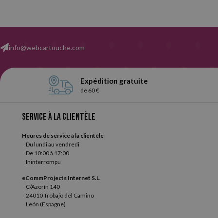
info@webcartouche.com
Expédition gratuite
de 60 €
Service à la clientèle
Heures de service à la clientèle
Du lundi au vendredi
De 10:00 à 17:00
Ininterrompu
eCommProjects Internet S.L.
C/Azorín 140
24010 Trobajo del Camino
León (Espagne)