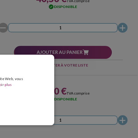
TVA comprise
DISPONIBLE
AJOUTER AU PANIER
AJOUTER À VOTRE LISTE
site Web, vous
ir plus
40,50 €
TVA comprise
DISPONIBLE