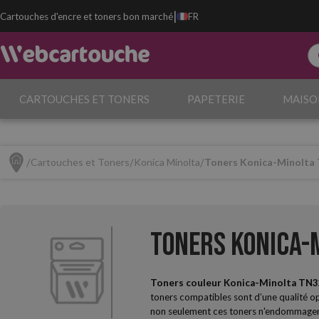
|
Cartouches d'encre et toners bon marché
FR
CARTOUCHES ET TONERS
PAPETERIE
MAISO
Cartouches et Toners
Konica Minolta
Toners Konica-Minolta
Toners Konica-
Toners couleur Konica-Minolta TN3
toners compatibles sont d’une qualité opt
non seulement ces toners n'endommagent p