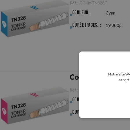
Réf. :
CCKMTN328C
Couleur :
Cyan
Durée (pages) :
19 000p.
Notre site We
Compatible Koni
accept
Réf. :
CCKMTN328M
Couleur :
Magenta
Durée (pages) :
19 000p.