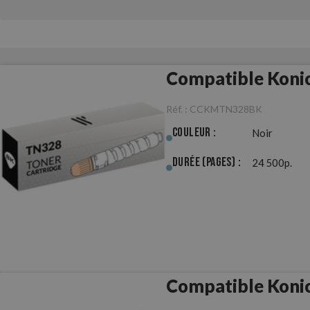
Compatible Koni
Réf. :
CCKMTN328BK
Couleur :
Noir
Durée (pages) :
24 500p.
Compatible Koni