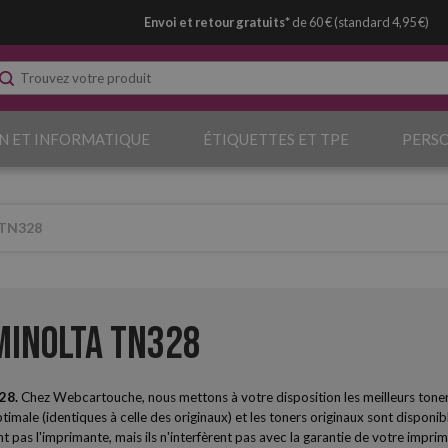
Envoi et retour gratuits*
de 60 € (standard 4,95 €)
N ET INFORMATIQUE
ÉTIQUETTES ET TPE
PERS
 TN328
Minolta TN328
28.
Chez Webcartouche, nous mettons à votre disposition les meilleurs tone
imale (identiques à celle des originaux) et les toners originaux sont disponibl
as l'imprimante, mais ils n'interfèrent pas avec la garantie de votre imprim