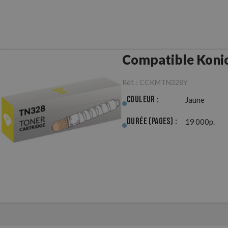
Compatible Koni
Réf. :
CCKMTN328Y
Couleur :
Jaune
Durée (pages) :
19 000p.