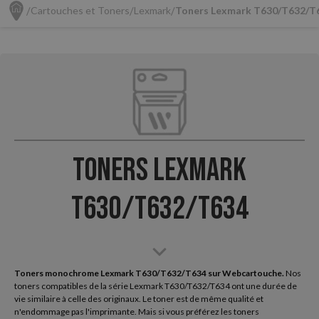
Cartouches et Toners
Lexmark
Toners Lexmark T630/T632/T
Toners Lexmark
T630/T632/T634
Toners monochrome Lexmark T630/T632/T634 sur Webcartouche.
Nos
toners compatibles de la série Lexmark T630/T632/T634 ont une durée de
vie similaire à celle des originaux. Le toner est de même qualité et
n'endommage pas l'imprimante. Mais si vous préférez les toners