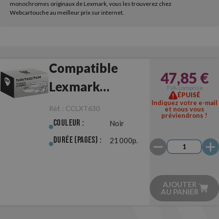
monochromes originaux de Lexmark, vous les trouverez chez
Webcartouche au meilleur prix sur internet.
Compatible
47,85 €
Lexmark
TVA comprise
ÉPUISÉ
T630/T632/T634
Indiquez votre e-mail
Réf. :
CCLXT630
et nous vous
préviendrons !
Noir
Couleur :
Noir
Durée (pages) :
21 000p.
AJOUTER
AU PANIER