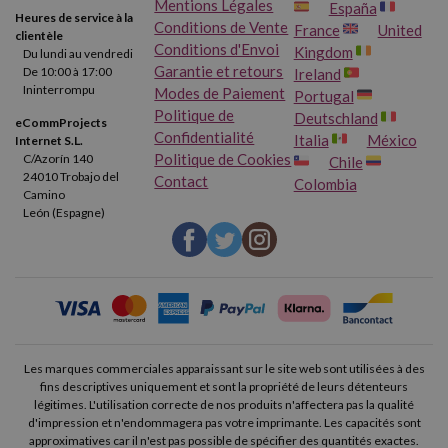
Mentions Légales
España
Heures de service à la
Conditions de Vente
France
United
clientèle
Conditions d'Envoi
Kingdom
Du lundi au vendredi
Garantie et retours
De 10:00 à 17:00
Ireland
Ininterrompu
Modes de Paiement
Portugal
Politique de
Deutschland
eCommProjects
Confidentialité
Italia
México
Internet S.L.
Politique de Cookies
C/Azorín 140
Chile
24010 Trobajo del
Contact
Colombia
Camino
León (Espagne)
Les marques commerciales apparaissant sur le site web sont utilisées à des
fins descriptives uniquement et sont la propriété de leurs détenteurs
légitimes. L'utilisation correcte de nos produits n'affectera pas la qualité
d'impression et n'endommagera pas votre imprimante. Les capacités sont
approximatives car il n'est pas possible de spécifier des quantités exactes.