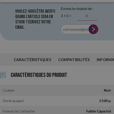
Écrivez le résultat de :
Voulez-vous être averti
3 + 5 =
quand l'article sera en
stock ? Écrivez votre
email.
CARACTÉRISTIQUES
COMPATIBILITÉS
INFORM
Caractéristiques du Produit
Couleur
Noir
Durée (pages)
1 500 p.
Format de Cartouche
Faible Capacité