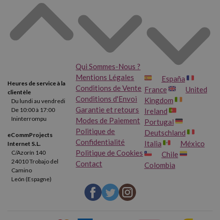
Qui Sommes-Nous ?
Mentions Légales
España
Heures de service à la
Conditions de Vente
France
United
clientèle
Conditions d'Envoi
Kingdom
Du lundi au vendredi
Garantie et retours
De 10:00 à 17:00
Ireland
Ininterrompu
Modes de Paiement
Portugal
Politique de
Deutschland
eCommProjects
Confidentialité
Italia
México
Internet S.L.
Politique de Cookies
C/Azorín 140
Chile
24010 Trobajo del
Contact
Colombia
Camino
León (Espagne)