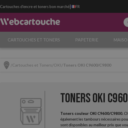
|
Cartouches d'encre et toners bon marché
FR
CARTOUCHES ET TONERS
PAPETERIE
MAISO
Cartouches et Toners
OKI
Toners OKI C9600/C9800
Toners OKI C96
Toners couleur OKI C9600/C9800.
Ch
également les tambours nécessaires pour 
sont disponibles au meilleur prix que vou