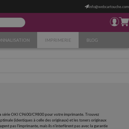
info@webcartouche.com
ONNALISATION
IMPRIMERIE
BLOG
 la série OKI C9600/C9800 pour votre imprimante. Trouvez
imale (identiques à celle des originaux) et les toners originaux
ent pas l'imprimante, mais ils n'interfèrent pas avec la garantie