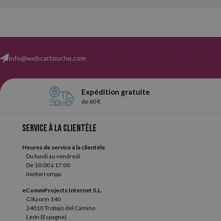
info@webcartouche.com
Expédition gratuite
de 60 €
Service à la clientèle
Heures de service à la clientèle
Du lundi au vendredi
De 10:00 à 17:00
Ininterrompu
eCommProjects Internet S.L.
C/Azorín 140
24010 Trobajo del Camino
León (Espagne)