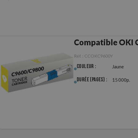
Compatible OKI 
Réf. :
CCOKC9600Y
Couleur :
Jaune
Durée (pages) :
15 000p.