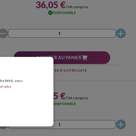
36,05 €
TVA comprise
DISPONIBLE
AJOUTER AU PANIER
AJOUTER À VOTRE LISTE
site Web, vous
ir plus
36,05 €
TVA comprise
DISPONIBLE