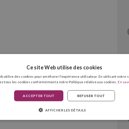
Ce site Web utilise des cookies
b utilise des cookies pour améliorer l'expérience utilisateur. En utilisant notre 
 C9600/C9800 Magenta
ez tous les cookies conformément à notre Politique relative aux cookies.
En savo
ACCEPTER TOUT
REFUSER TOUT
AFFICHER LES DÉTAILS