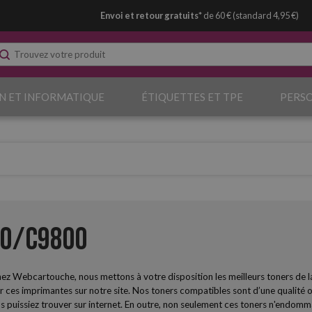
Envoi et retour gratuits*
de 60 € (standard 4,95 €)
N ET INFORMATIQUE
ÉTIQUETTES ET TPE
PERS
00/C9800
ez Webcartouche, nous mettons à votre disposition les meilleurs toners de
ces imprimantes sur notre site. Nos toners compatibles sont d’une qualité opt
s puissiez trouver sur internet. En outre, non seulement ces toners n'endommag