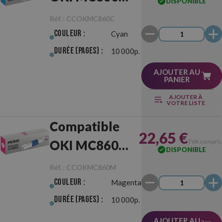
DISPONIBLE
Cyan
Réf. :
CCOKMC860C
Couleur :
Cyan
Durée (pages) :
10 000p.
AJOUTER AU
PANIER
AJOUTER À
VOTRE LISTE
Compatible
22,65 €
OKI MC860
TVA compris
DISPONIBLE
Magenta
Réf. :
CCOKMC860M
Couleur :
Magenta
Durée (pages) :
10 000p.
AJOUTER AU