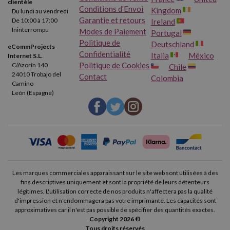
clientèle
Conditions d'Envoi
Kingdom
Du lundi au vendredi
Garantie et retours
De 10:00 à 17:00
Ireland
Ininterrompu
Modes de Paiement
Portugal
Politique de
Deutschland
eCommProjects
Confidentialité
Italia
México
Internet S.L.
Politique de Cookies
C/Azorín 140
Chile
24010 Trobajo del
Contact
Colombia
Camino
León (Espagne)
Les marques commerciales apparaissant sur le site web sont utilisées à des
fins descriptives uniquement et sont la propriété de leurs détenteurs
légitimes. L'utilisation correcte de nos produits n'affectera pas la qualité
d'impression et n'endommagera pas votre imprimante. Les capacités sont
approximatives car il n'est pas possible de spécifier des quantités exactes.
Copyright 2026 ©
Tous droits réservés