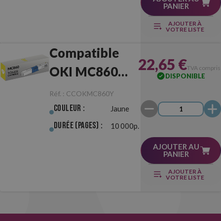
PANIER
AJOUTER À
VOTRE LISTE
Compatible
22,65 €
OKI MC860
TVA compris
DISPONIBLE
Jaune
Réf. :
CCOKMC860Y
Couleur :
Jaune
Durée (pages) :
10 000p.
AJOUTER AU
PANIER
AJOUTER À
VOTRE LISTE