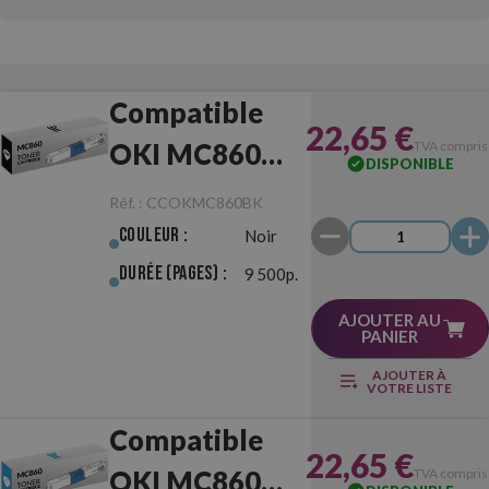
Compatible
22,65 €
OKI MC860
TVA compris
DISPONIBLE
Noir
Réf. :
CCOKMC860BK
Couleur :
Noir
Durée (pages) :
9 500p.
AJOUTER AU
PANIER
AJOUTER À
VOTRE LISTE
Compatible
22,65 €
OKI MC860
TVA compris