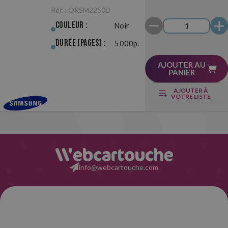
Originale
Réf. :
ORSM2250D
Couleur :
Noir
Durée (pages) :
5 000p.
AJOUTER AU
PANIER
AJOUTER À
VOTRE LISTE
info@webcartouche.com