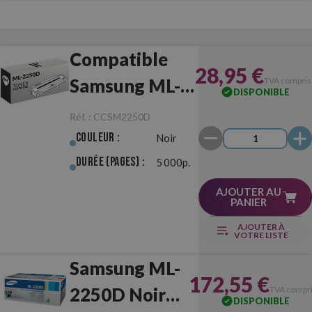
Compatible
28,95 €
Samsung ML-
TVA compris
DISPONIBLE
2250D Noir
Réf. :
CCSM2250D
Couleur :
Noir
Durée (pages) :
5 000p.
AJOUTER AU
PANIER
AJOUTER À
VOTRE LISTE
Samsung ML-
172,55 €
2250D Noir
TVA compr
DISPONIBLE