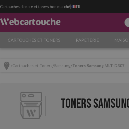
|
Cartouches d'encre et toners bon marché
FR
CARTOUCHES ET TONERS
PAPETERIE
MAISO
Cartouches et Toners
Samsung
Toners Samsung MLT-D307
Toners Samsung