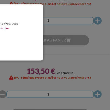
ÉPUISÉ
Indiquez votre e-mail et nous vous préviendrons !
site Web, vous
ir plus
AJOUTER AU PANIER
153,50 €
TVA comprise
ÉPUISÉ
Indiquez votre e-mail et nous vous préviendrons !