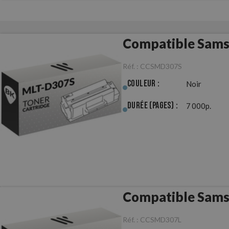
Compatible Sams
Réf. :
CCSMD307S
Couleur :
Noir
Durée (pages) :
7 000p.
Compatible Sams
Réf. :
CCSMD307L