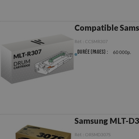
Compatible Sam
Réf. :
CCSMR307
Durée (pages) :
60 000p.
Samsung MLT-D30
Réf. :
ORSMD307S