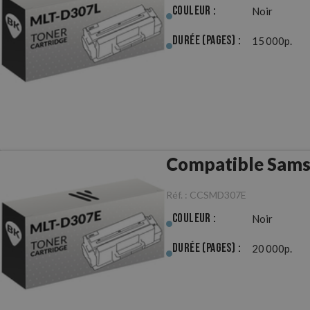
Couleur :
Noir
Durée (pages) :
15 000p.
Compatible Sam
Réf. :
CCSMD307E
Couleur :
Noir
Durée (pages) :
20 000p.