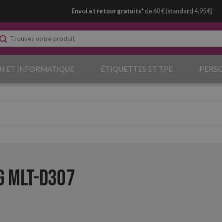
Envoi et retour gratuits*
de 60 € (standard 4,95 €)
N ET INFORMATIQUE
ÉTIQUETTES ET TPE
PERS
 MLT-D307