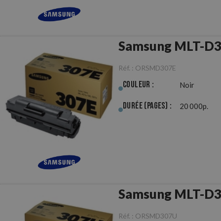
Samsung MLT-D30
Réf. :
ORSMD307E
Couleur :
Noir
Durée (pages) :
20 000p.
Samsung MLT-D30
Réf. :
ORSMD307U