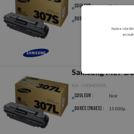
Couleur :
Noir
Durée (pages) :
7 000p.
Notre site We
accept
Samsung MLT-D30
Réf. :
ORSMD307L
Couleur :
Noir
Durée (pages) :
15 000p.