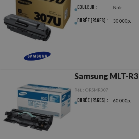
Couleur :
Noir
Durée (pages) :
30 000p.
Réf. :
ORSMR307
Durée (pages) :
60 000p.