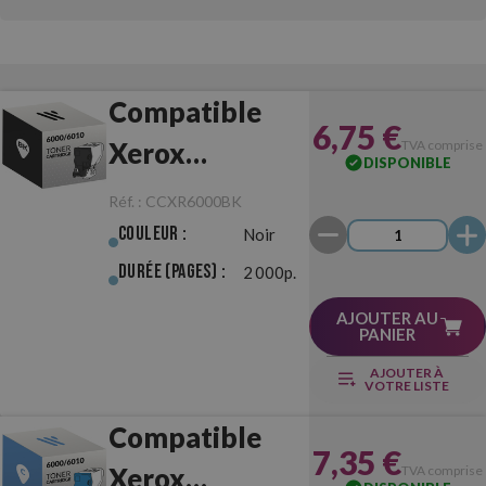
Compatible
6,75 €
Xerox
TVA comprise
DISPONIBLE
6000/6010
Réf. :
CCXR6000BK
Noir
Couleur :
Noir
Durée (pages) :
2 000p.
AJOUTER AU
PANIER
AJOUTER À
VOTRE LISTE
Compatible
7,35 €
Xerox
TVA comprise