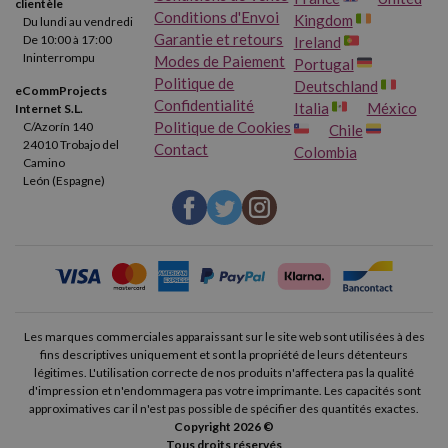
clientèle
Conditions d'Envoi
Kingdom
Du lundi au vendredi
Garantie et retours
De 10:00 à 17:00
Ireland
Ininterrompu
Modes de Paiement
Portugal
Politique de
Deutschland
eCommProjects
Confidentialité
Italia
México
Internet S.L.
Politique de Cookies
C/Azorín 140
Chile
24010 Trobajo del
Contact
Colombia
Camino
León (Espagne)
Les marques commerciales apparaissant sur le site web sont utilisées à des
fins descriptives uniquement et sont la propriété de leurs détenteurs
légitimes. L'utilisation correcte de nos produits n'affectera pas la qualité
d'impression et n'endommagera pas votre imprimante. Les capacités sont
approximatives car il n'est pas possible de spécifier des quantités exactes.
Copyright 2026 ©
Tous droits réservés