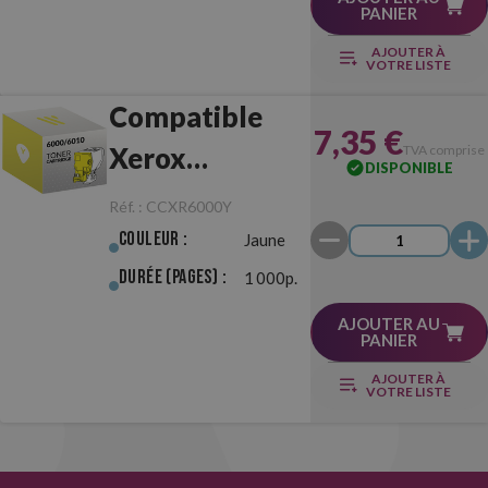
PANIER
AJOUTER À
VOTRE LISTE
Compatible
7,35 €
Xerox
TVA comprise
DISPONIBLE
6000/6010
Réf. :
CCXR6000Y
Jaune
Couleur :
Jaune
Durée (pages) :
1 000p.
AJOUTER AU
PANIER
AJOUTER À
VOTRE LISTE