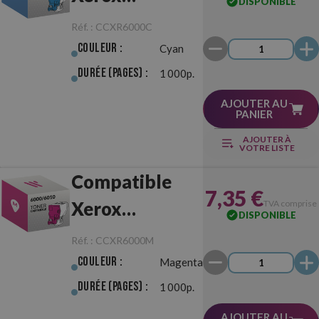
DISPONIBLE
6000/6010
Réf. :
CCXR6000C
Cyan
Couleur :
Cyan
Durée (pages) :
1 000p.
AJOUTER AU
PANIER
AJOUTER À
VOTRE LISTE
Compatible
7,35 €
Xerox
TVA comprise
DISPONIBLE
6000/6010
Réf. :
CCXR6000M
Magenta
Couleur :
Magenta
Durée (pages) :
1 000p.
AJOUTER AU