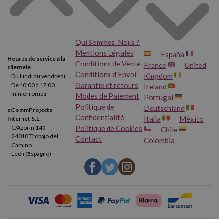
Qui Sommes-Nous ?
Mentions Légales
España
Heures de service à la
Conditions de Vente
France
United
clientèle
Conditions d'Envoi
Kingdom
Du lundi au vendredi
Garantie et retours
De 10:00 à 17:00
Ireland
Ininterrompu
Modes de Paiement
Portugal
Politique de
Deutschland
eCommProjects
Confidentialité
Italia
México
Internet S.L.
Politique de Cookies
C/Azorín 140
Chile
24010 Trobajo del
Contact
Colombia
Camino
León (Espagne)